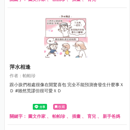
萍水相逢
作者：帕帕珍
跟小孩們相處很像在開驚喜包 完全不能預測會發生什麼事Ｘ
Ｄ #雖然荒謬但很可愛ＸＤ
收藏
關鍵字：
圖文作家
、
帕帕珍
、
插畫
、
育兒
、
新手爸媽