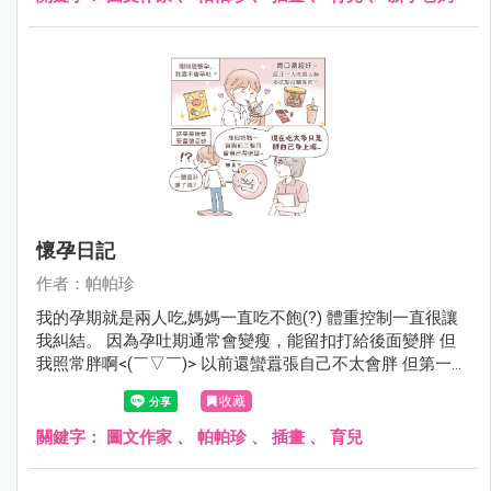
懷孕日記
作者：帕帕珍
我的孕期就是兩人吃,媽媽一直吃不飽(?) 體重控制一直很讓
我糾結。 因為孕吐期通常會變瘦，能留扣打給後面變胖 但
我照常胖啊<(￣▽￣)> 以前還蠻囂張自己不太會胖 但第一次
紀錄46。18w我就52了。 通常建議整個孕期重10-14kg 剩
收藏
下的日子留給8kg，我開始沒保握勒（腋下冒汗 ) 最後我決定
轉念，嗯。 應該是第一次紀錄的體重被量太輕了吧～￣▽￣
關鍵字：
圖文作家
、
帕帕珍
、
插畫
、
育兒
(摸下巴)