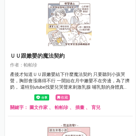
ＵＵ跟嫩嬰的魔法契約
作者：帕帕珍
產後才知道ＵＵ跟嫩嬰結下什麼魔法契約 只要聽到小孩哭
聲，胸部會漲痛得不行 一開始在月中嫩嬰不在旁邊，為了擠
奶， 還特別utube找嬰兒哭聲來刺激乳腺 哺乳類的身體真的
很不可思議啊（再次讚嘆）
收藏
關鍵字：
圖文作家
、
帕帕珍
、
插畫
、
育兒