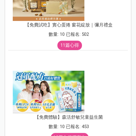
【免費試吃】實心蛋捲 窗花綻放｜彌月禮盒
數量: 10 已報名: 502
11篇心得
【免費體驗】森活舒敏兒童益生菌
數量: 10 已報名: 453