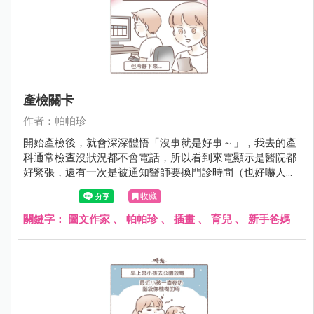
產檢關卡
作者：帕帕珍
開始產檢後，就會深深體悟「沒事就是好事～」，我去的產
科通常檢查沒狀況都不會電話，所以看到來電顯示是醫院都
好緊張，還有一次是被通知醫師要換門診時間（也好嚇人
啊！）現在網路太方便，會查到很多準爸媽分享許多虛驚一
收藏
場的檢查報告 （通常第一次檢查異常,會再被要求第二次更精
細的檢查），或真的有狀況的......看了都會跟著很難過 (｡･
關鍵字：
圖文作家
、
帕帕珍
、
插畫
、
育兒
、
新手爸媽
ω･｡)。