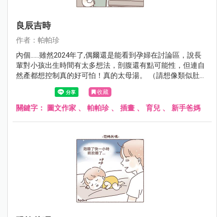
良辰吉時
作者：帕帕珍
內個......雖然2024年了,偶爾還是能看到孕婦在討論區，說長
輩對小孩出生時間有太多想法，剖腹還有點可能性，但連自
然產都想控制真的好可怕！真的太母湯。 （請想像類似肚子
痛又被車子輾過肚子，然後又想大便被要求憋住的感受）
收藏
關鍵字：
圖文作家
、
帕帕珍
、
插畫
、
育兒
、
新手爸媽