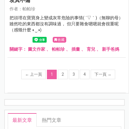
攻其不備
作者：帕帕珍
把頭埋在寶寶身上變成灰常危險的事情( ´▽｀)（無聊的母）
雖然吃的東西都沒有調味過， 但只要雜食嗯嗯就會很重呢
（感慨什麼 ◐‿◑)
收藏
關鍵字：
圖文作家
、
帕帕珍
、
插畫
、
育兒
、
新手爸媽
←
上一頁
1
2
3
4
下一頁
→
最新文章
熱門文章