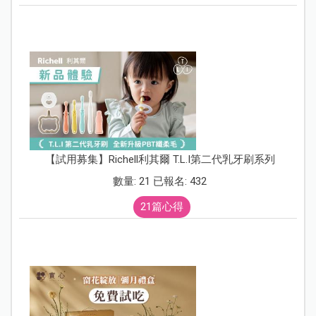
【試用募集】Richell利其爾 T.L.I第二代乳牙刷系列
數量: 21 已報名: 432
21篇心得