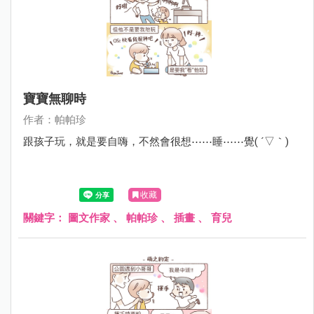
寶寶無聊時
作者：帕帕珍
跟孩子玩，就是要自嗨，不然會很想⋯⋯睡⋯⋯覺( ´▽｀)
收藏
關鍵字：
圖文作家
、
帕帕珍
、
插畫
、
育兒