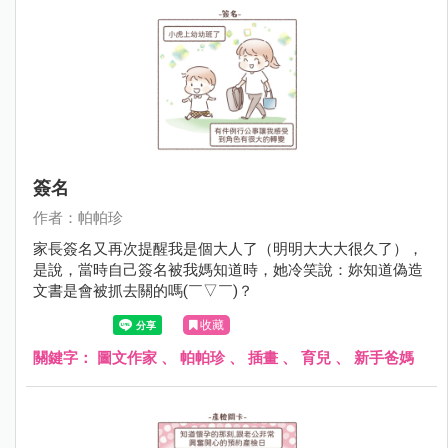
簽名
作者：帕帕珍
家長簽名又再次提醒我是個大人了（明明大大大很久了），
是說，當時自己簽名被我媽知道時，她冷笑說：妳知道偽造
文書是會被抓去關的嗎(￣▽￣)？
收藏
關鍵字：
圖文作家
、
帕帕珍
、
插畫
、
育兒
、
新手爸媽