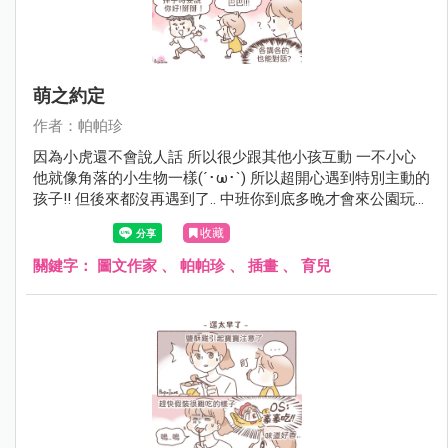
萌之約定
作者：帕帕珍
因為小虎還不會說人話 所以很少跟其他小孩互動 一不小心
他就像角落的小生物一樣(´･ω･`) 所以超開心遇到特別主動的
孩子!! 但後來都沒再遇到了.. 中班你到底多晚才會來公園玩呀
(￣▽￣)
收藏
關鍵字：
圖文作家
、
帕帕珍
、
插畫
、
育兒