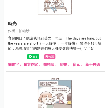
時光
作者：帕帕珍
育兒的日子總讓我想到英文一句話：The days are long, but
the years are short（一天好慢 ，一年好快） 希望不只母親
節，為母職奮鬥的媽媽們每天都要健康快樂～( ´▽｀)/
收藏
關鍵字：
圖文作家
、
帕帕珍
、
插畫
、
育兒
、
新手爸媽