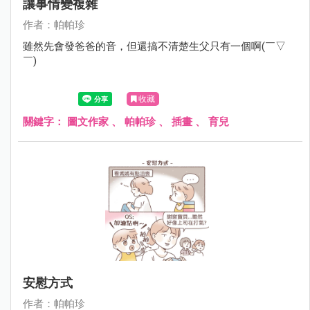
讓事情變複雜
作者：帕帕珍
雖然先會發爸爸的音，但還搞不清楚生父只有一個啊(￣▽
￣)
收藏
關鍵字：
圖文作家
、
帕帕珍
、
插畫
、
育兒
安慰方式
作者：帕帕珍