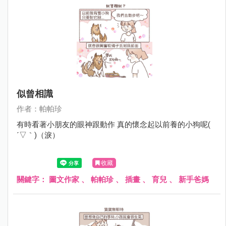
似曾相識
作者：帕帕珍
有時看著小朋友的眼神跟動作 真的懷念起以前養的小狗呢(
´▽｀)（淚）
收藏
關鍵字：
圖文作家
、
帕帕珍
、
插畫
、
育兒
、
新手爸媽