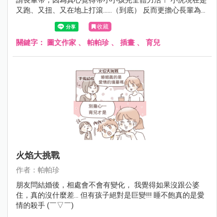
又跑、又扭、又在地上打滾......（到底） 反而更擔心長輩為了
追小孩、抱小孩扭到腰還是跌倒之類～
收藏
關鍵字：
圖文作家
、
帕帕珍
、
插畫
、
育兒
火焰大挑戰
作者：帕帕珍
朋友問結婚後，相處會不會有變化， 我覺得如果沒跟公婆
住，真的沒什麼差... 但有孩子絕對是巨變!!! 睡不飽真的是愛
情的殺手 (￣▽￣)