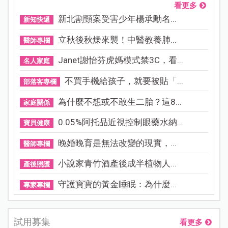
看更多
新北割頸案受害少年楊承勳名...
新知快遞
立秋後秋燥來襲！中醫教養肺...
醫師專欄
Janet謝怡芬虎媽模式禁3C，看...
名人家庭
不買手機給孩子，就要被貼「...
部落客專欄
為什麼不想或不敢生二胎？這8...
家庭關係
0.05%阿托品近視控制眼藥水納...
寶貝健康
晚婚晚育是無法改變的現實，...
醫師專欄
小說家青竹酒產後成半植物人...
產後照護
守護寶寶的黃金睡眠：為什麼...
專家專欄
試用募集
看更多