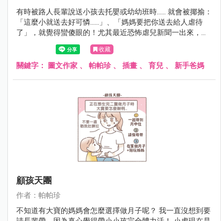
有時被路人長輩說送小孩去托嬰或幼幼班時...... 就會被揶揄：
「這麼小就送去好可憐......」、「媽媽要把你送去給人虐待
了」，就覺得蠻傻眼的！尤其最近恐怖虐兒新聞一出來，討
論度很高，大家就更關注相關從業人員其實保母的年齡斷層
收藏
很大，有六成都50歲以上......真的不難理解年輕人不想投入這
份行業。只能感謝小虎的保母讓我蠻放心的，真的薪資有
關鍵字：
圖文作家
、
帕帕珍
、
插畫
、
育兒
、
新手爸媽
價，專業與耐心無價啊.....
顧孩天團
作者：帕帕珍
不知道有大寶的媽媽會怎麼選擇做月子呢？ 我一直沒想到要
請長輩帶，因為真心覺得帶小小孩完全體力活！ 小虎現在是