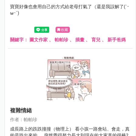
寶寶好像也會用自己的方式給老母打氣了（還是我誤解了(´･
ω･`)
收藏
關鍵字：
圖文作家
、
帕帕珍
、
插畫
、
育兒
、
新手爸媽
複雜情緒
作者：帕帕珍
成長路上的跌跌撞撞（物理上） 看小孩一路會站、會走，真
的是跌出來的...... 突然覺得努力長大到現在的大家真的很棒?