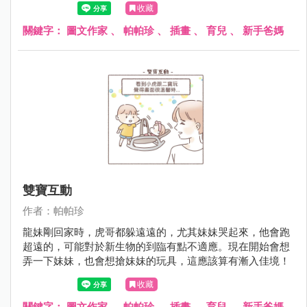
收藏
關鍵字：
圖文作家
、
帕帕珍
、
插畫
、
育兒
、
新手爸媽
雙寶互動
作者：帕帕珍
龍妹剛回家時，虎哥都躲遠遠的，尤其妹妹哭起來，他會跑
超遠的，可能對於新生物的到臨有點不適應。現在開始會想
弄一下妹妹，也會想搶妹妹的玩具，這應該算有漸入佳境！
收藏
關鍵字：
圖文作家
、
帕帕珍
、
插畫
、
育兒
、
新手爸媽