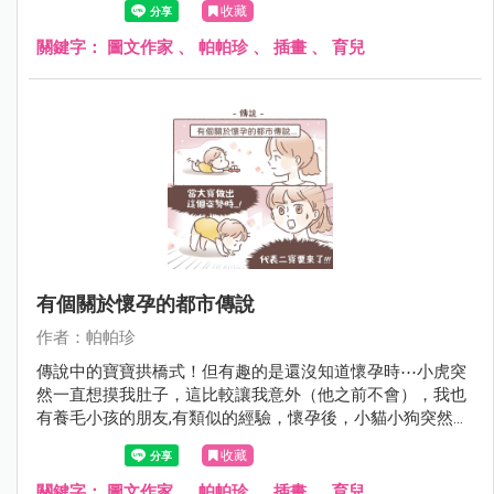
收藏
關鍵字：
圖文作家
、
帕帕珍
、
插畫
、
育兒
有個關於懷孕的都市傳說
作者：帕帕珍
傳說中的寶寶拱橋式！但有趣的是還沒知道懷孕時⋯小虎突
然一直想摸我肚子，這比較讓我意外（他之前不會），我也
有養毛小孩的朋友,有類似的經驗，懷孕後，小貓小狗突然不
會去踏她們的肚子，這是什麼生物的感測器嗎～～～
收藏
關鍵字：
圖文作家
、
帕帕珍
、
插畫
、
育兒