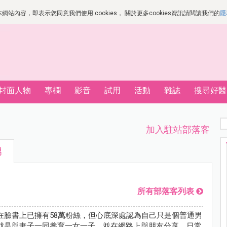
站內容，即表示您同意我們使用 cookies， 關於更多cookies資訊請閱讀我們的
隱
封面人物
專欄
影音
試用
活動
雜誌
搜尋好醫
加入駐站部落客
男
所有部落客列表
在臉書上已擁有58萬粉絲，但心底深處認為自己只是個普通男
就是與妻子一同養育一女一子，並在網路上與朋友分享，日常