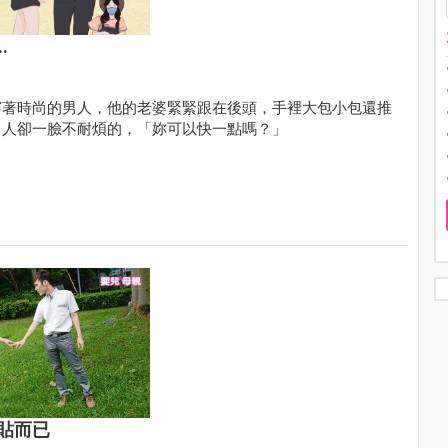
.
穿著時尚的男人，他的老婆緊緊跟在後頭，手裡大包小包還推
男人卻一臉不耐煩的，「妳可以快一點嗎？」
貼而已