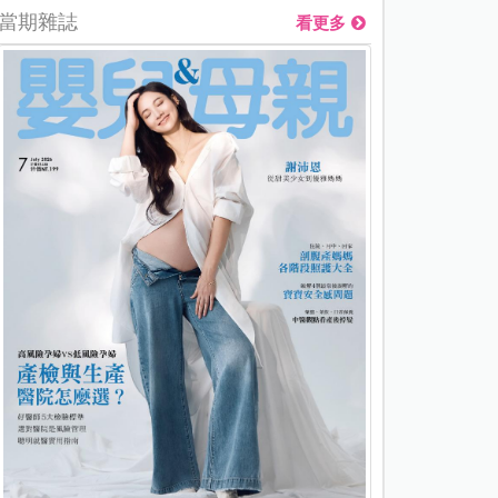
當期雜誌
看更多