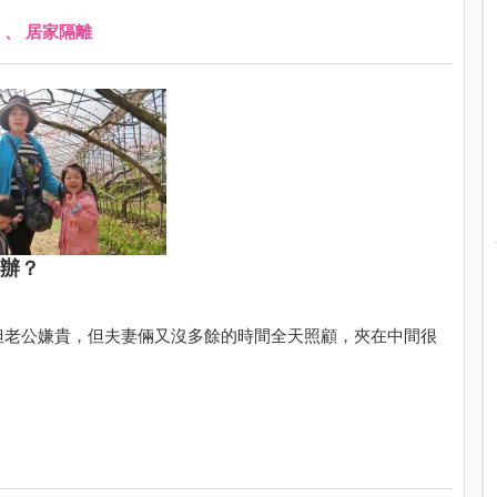
、
居家隔離
麼辦？
，但老公嫌貴，但夫妻倆又沒多餘的時間全天照顧，夾在中間很