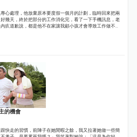
以專心處理，他放棄原本要度假一個月的計劃，臨時回來把兩
了好幾天，終於把部分的工作消化完，看了一下手機訊息，老
很內疚道歉說，都是他不在家讓我顧小孩才會導致工作做不
主的機會
山跟快走的習慣，前陣子在她閒暇之餘，我又拉著她做一些簡
這不孝子，是要累死我嗎？」我笑著對她說：「這是為你好，