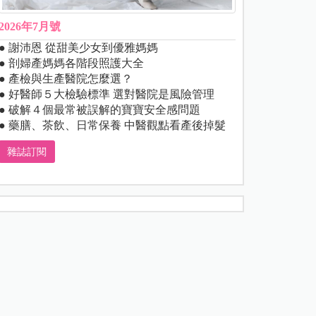
2026年7月號
● 謝沛恩 從甜美少女到優雅媽媽
● 剖婦產媽媽各階段照護大全
● 產檢與生產醫院怎麼選？
● 好醫師５大檢驗標準 選對醫院是風險管理
● 破解４個最常被誤解的寶寶安全感問題
● 藥膳、茶飲、日常保養 中醫觀點看產後掉髮
雜誌訂閱