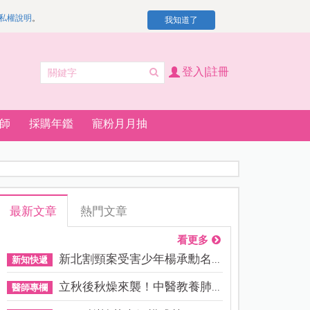
私權說明
。
我知道了
登入|註冊
師
採購年鑑
寵粉月月抽
最新文章
熱門文章
看更多
新北割頸案受害少年楊承勳名...
新知快遞
立秋後秋燥來襲！中醫教養肺...
醫師專欄