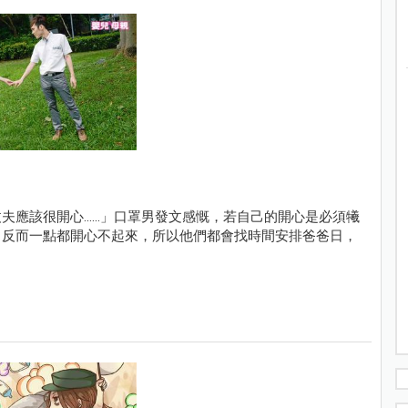
該很開心......」口罩男發文感慨，若自己的開心是必須犧
，反而一點都開心不起來，所以他們都會找時間安排爸爸日，