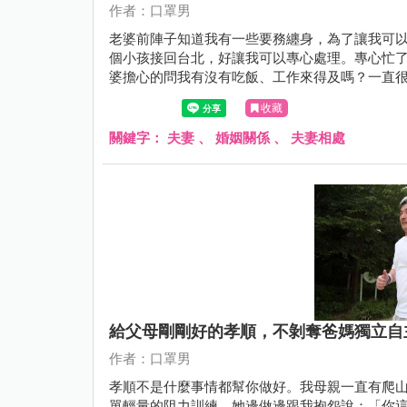
作者：口罩男
老婆前陣子知道我有一些要務纏身，為了讓我可
個小孩接回台北，好讓我可以專心處理。專心忙
婆擔心的問我有沒有吃飯、工作來得及嗎？一直
完，邊道歉邊跟我說：「老公，你辛苦了。」
收藏
關鍵字：
夫妻
、
婚姻關係
、
夫妻相處
給父母剛剛好的孝順，不剝奪爸媽獨立自
作者：口罩男
孝順不是什麼事情都幫你做好。我母親一直有爬
單輕量的阻力訓練，她邊做邊跟我抱怨說：「你