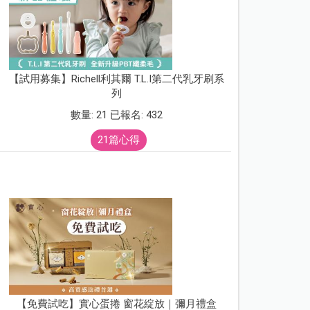
【試用募集】Richell利其爾 T.L.I第二代乳牙刷系
列
數量: 21 已報名: 432
21篇心得
【免費試吃】實心蛋捲 窗花綻放｜彌月禮盒