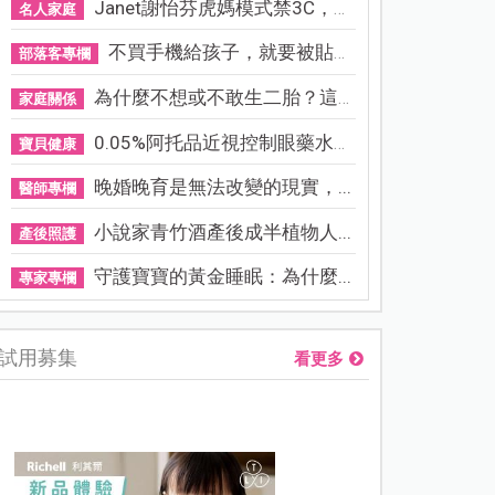
Janet謝怡芬虎媽模式禁3C，看...
名人家庭
不買手機給孩子，就要被貼「...
部落客專欄
為什麼不想或不敢生二胎？這8...
家庭關係
0.05%阿托品近視控制眼藥水納...
寶貝健康
晚婚晚育是無法改變的現實，...
醫師專欄
小說家青竹酒產後成半植物人...
產後照護
守護寶寶的黃金睡眠：為什麼...
專家專欄
試用募集
看更多