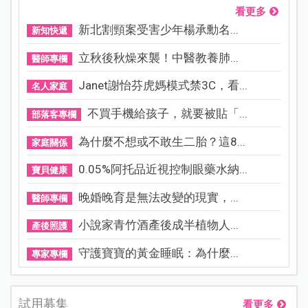
看更多
新北割頸案受害少年楊承勳名...
新知快遞
立秋後秋燥來襲！中醫教養肺...
醫師專欄
Janet謝怡芬虎媽模式禁3C，看...
名人家庭
不買手機給孩子，就要被貼「...
部落客專欄
為什麼不想或不敢生二胎？這8...
家庭關係
0.05%阿托品近視控制眼藥水納...
寶貝健康
晚婚晚育是無法改變的現實，...
醫師專欄
小說家青竹酒產後成半植物人...
產後照護
守護寶寶的黃金睡眠：為什麼...
專家專欄
試用募集
看更多