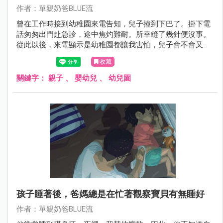
作者：單親奶爸BLUE流
曾在工作時接到幼稚園來電告知，兒子撞到下巴了。掛下電
話匆匆出門赴急診，途中焦灼難耐。所幸縫了幾針便沒事。
從此以後，來電顯示是幼稚園都讓我害怕，兒子會不會又怎
麼了？這次是發燒還是跌倒？成為父母後，心就永遠懸在別
收藏
的地方。
關鍵字：
親子
、
嬰幼兒
、
幼兒園
孩子睡著後，爸媽總是在忙著觀察寶貝有無睡好
作者：單親奶爸BLUE流