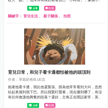
人。
收藏
關鍵字：
育兒生活
、
親子關係
、
拍照
育兒日常，和兒子看卡通都怕被他的頭頂到
作者：單親奶爸BLUE流
抱著他看卡通，我比他還緊張。因為他常常看到大叫，忽然
站起來撞到我下巴。所以我緊盯螢幕，現在播到哪了，有沒
有任何會讓他興奮的段落？還好，主角正在閒話家常，英雄
還沒上場。
收藏