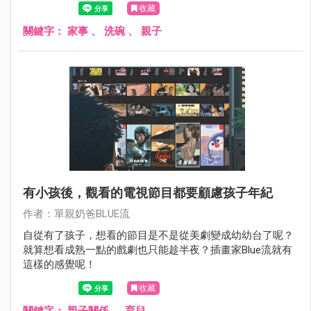
收藏
關鍵字：
家事
、
洗碗
、
親子
有小孩後，觀看的電視節目都要顧慮孩子年紀
作者：單親奶爸BLUE流
自從有了孩子，想看的節目是不是從美劇變成幼幼台了呢？
就算想看成熟一點的戲劇也只能趁半夜？插畫家Blue流就有
這樣的感覺呢！
收藏
關鍵字：
親子關係
、
育兒