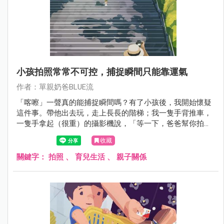
小孩拍照常常不可控，捕捉瞬間只能靠運氣
作者：單親奶爸BLUE流
「喀嚓」一聲真的能捕捉瞬間嗎？有了小孩後，我開始懷疑
這件事。帶他出去玩，走上長長的階梯；我一隻手背推車，
一隻手拿起（很重）的攝影機說，「等一下，爸爸幫你拍張
照。」結果他約莫轉頭0.5秒，就回頭衝上階梯最高處。我看
收藏
著模糊的照片，心想小孩真的是風的孩子。
關鍵字：
拍照
、
育兒生活
、
親子關係