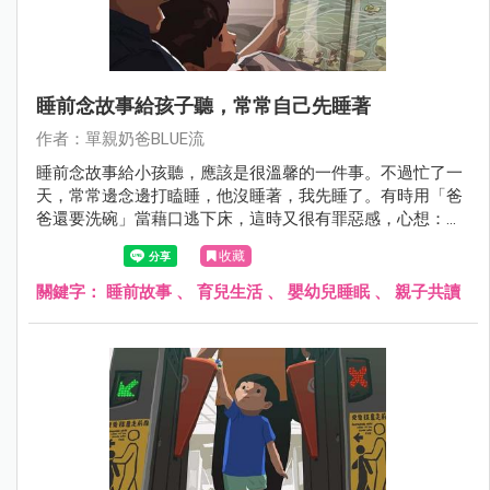
睡前念故事給孩子聽，常常自己先睡著
作者：單親奶爸BLUE流
睡前念故事給小孩聽，應該是很溫馨的一件事。不過忙了一
天，常常邊念邊打瞌睡，他沒睡著，我先睡了。有時用「爸
爸還要洗碗」當藉口逃下床，這時又很有罪惡感，心想：
「這點陪他的時間我都做不到嗎？」跟其他家長談起這件
收藏
事，發現大家都有類似的心境。漸漸的，大家開始買文字比
較少的故事書。至少，可以少念一點。
關鍵字：
睡前故事
、
育兒生活
、
嬰幼兒睡眠
、
親子共讀