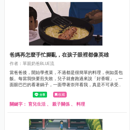
爸媽再怎麼手忙腳亂，在孩子眼裡都像英雄
作者：單親奶爸BLUE流
當爸爸後，開始學煮菜，不過都是很簡單的料理，例如蛋包
飯。每當我快要煎失敗，兒子就會跑過來說「好香喔」，一
面眼巴巴的看著鍋子，一面帶著崇拜看我，真是不可承受之
重。是不是再怎麼手忙腳亂的父母，在小朋友眼裡都像英
收藏
雄？
關鍵字：
育兒生活
、
親子關係
、
料理