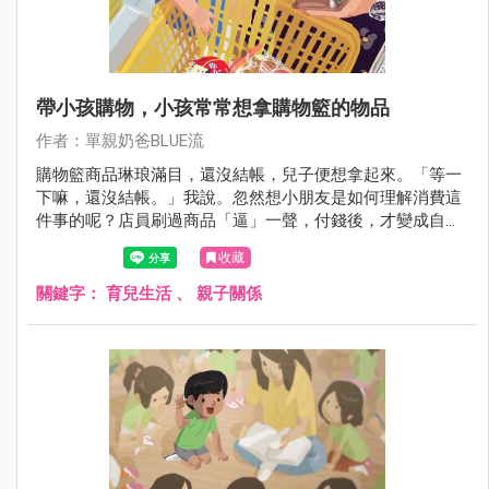
帶小孩購物，小孩常常想拿購物籃的物品
作者：單親奶爸BLUE流
購物籃商品琳琅滿目，還沒結帳，兒子便想拿起來。「等一
下嘛，還沒結帳。」我說。忽然想小朋友是如何理解消費這
件事的呢？店員刷過商品「逼」一聲，付錢後，才變成自己
的物品，這過程其實是種儀式性的交換。還是其實小朋友根
收藏
本不用煩惱錢？例如布丁就是要拿來吃的。只聞他在旁嚷嚷
「把拔布丁⋯⋯」
關鍵字：
育兒生活
、
親子關係