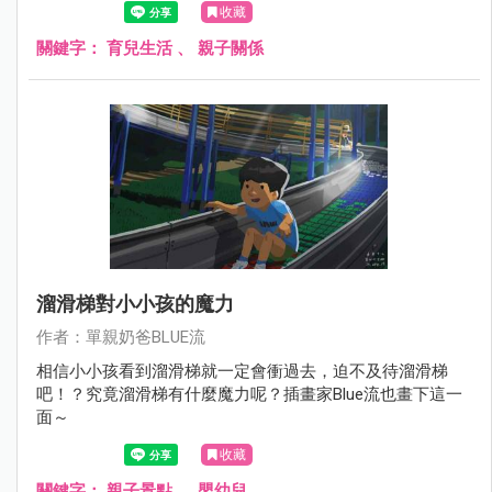
收藏
關鍵字：
育兒生活
、
親子關係
溜滑梯對小小孩的魔力
作者：單親奶爸BLUE流
相信小小孩看到溜滑梯就一定會衝過去，迫不及待溜滑梯
吧！？究竟溜滑梯有什麼魔力呢？插畫家Blue流也畫下這一
面～
收藏
關鍵字：
親子景點
、
嬰幼兒