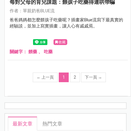
每對父母的育兒課題：餵孩子吃藥得連哄帶騙
作者：單親奶爸BLUE流
爸爸媽媽都怎麼餵孩子吃藥呢？插畫家Blue流寫下最真實的
經驗談，並加上寫實插畫，讓人心有戚戚焉。
收藏
關鍵字：
餵藥
、
吃藥
←
上一頁
1
2
下一頁
→
最新文章
熱門文章