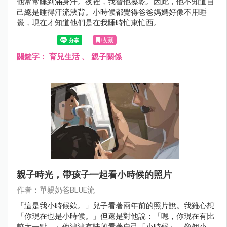
他常常睡到滿身汗。夜裡，我替他擦乾。因此，他不知道自
己總是睡得汗流浹背。小時候都覺得爸爸媽媽好像不用睡
覺，現在才知道他們是在我睡時忙東忙西。
收藏
關鍵字：
育兒生活
、
親子關係
親子時光，帶孩子一起看小時候的照片
作者：單親奶爸BLUE流
「這是我小時候欸。」兒子看著兩年前的照片說。我雖心想
「你現在也是小時候。」但還是對他說：「嗯，你現在有比
較大一點。」他津津有味的看著自己「小時候」，像個小大