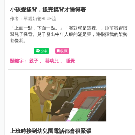
小孩愛搔背，搔完摸背才睡得著
作者：單親奶爸BLUE流
「上面一點，下面一點。」「喔對就是這裡。」睡前我習慣
幫兒子搔背。兒子發出中年人般的滿足聲，連指揮我的架勢
都像我。
收藏
關鍵字：
親子
、
嬰幼兒
、
睡覺
上班時接到幼兒園電話都會很緊張