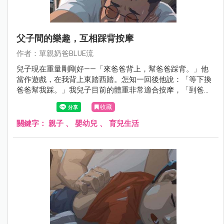
父子間的樂趣，互相踩背按摩
作者：單親奶爸BLUE流
兒子現在重量剛剛好——「來爸爸背上，幫爸爸踩背。」他
當作遊戲，在我背上東踏西踏。怎知一回後他說：「等下換
爸爸幫我踩。」我兒子目前的體重非常適合按摩，「到爸爸
的背上來、踩」我兒子把它看作是一場遊戲，開始踩在我背
收藏
上，我從來沒想到他會對我說，稍後輪到你踩我的背。
關鍵字：
親子
、
嬰幼兒
、
育兒生活