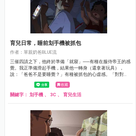
育兒日常，睡前划手機被抓包
作者：單親奶爸BLUE流
三催四請之下，他終於準備「就寢」──有種在服侍帝王的感
覺。我正準備滑起手機，結果他一轉身（還拿著玩具），
說：「爸爸不是要睡覺？」有種被抓包的心虛感。「對對
對，爸爸關個手機。」順便宣導一下，在黑暗裡滑手機是不
收藏
良示範。
關鍵字：
划手機
、
3C
、
育兒生活