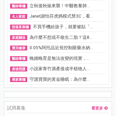
立秋後秋燥來襲！中醫教養肺...
醫師專欄
Janet謝怡芬虎媽模式禁3C，看...
名人家庭
不買手機給孩子，就要被貼「...
部落客專欄
為什麼不想或不敢生二胎？這8...
家庭關係
0.05%阿托品近視控制眼藥水納...
寶貝健康
晚婚晚育是無法改變的現實，...
醫師專欄
小說家青竹酒產後成半植物人...
產後照護
守護寶寶的黃金睡眠：為什麼...
專家專欄
試用募集
看更多