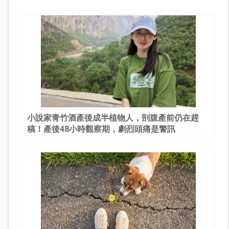
園
小說家青竹酒產後成半植物人，剖腹產前仍在趕
稿！產後48小時觀察期，劇烈頭痛是警訊