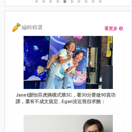
編輯精選
看更多
Janet謝怡芬虎媽模式禁3C，看30分要做90頁功
課，還有不成文規定…Egan沒近視但求饒：
Mommy, please～