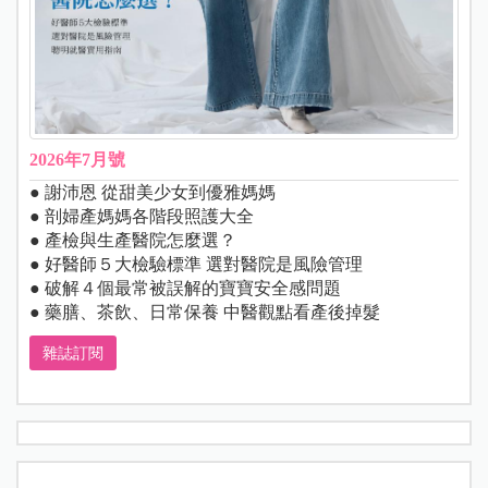
2026年7月號
● 謝沛恩 從甜美少女到優雅媽媽
● 剖婦產媽媽各階段照護大全
● 產檢與生產醫院怎麼選？
● 好醫師５大檢驗標準 選對醫院是風險管理
● 破解４個最常被誤解的寶寶安全感問題
● 藥膳、茶飲、日常保養 中醫觀點看產後掉髮
雜誌訂閱