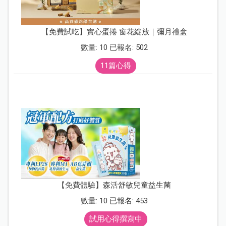
【免費試吃】實心蛋捲 窗花綻放｜彌月禮盒
數量: 10 已報名: 502
11篇心得
【免費體驗】森活舒敏兒童益生菌
數量: 10 已報名: 453
試用心得撰寫中