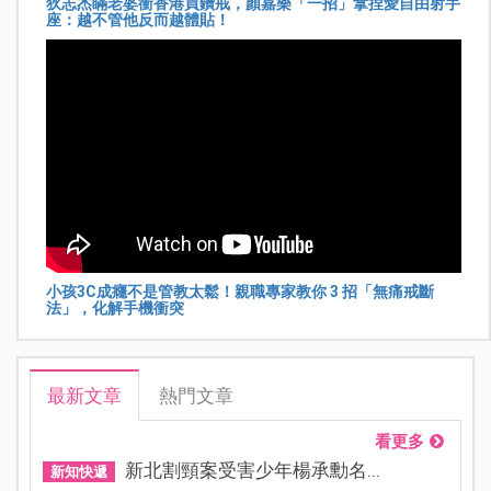
狄志杰瞞老婆衝香港買鑽戒，顏嘉樂「一招」拿捏愛自由射手
座：越不管他反而越體貼！
小孩3C成癮不是管教太鬆！親職專家教你 3 招「無痛戒斷
法」，化解手機衝突
最新文章
熱門文章
看更多
新北割頸案受害少年楊承勳名...
新知快遞