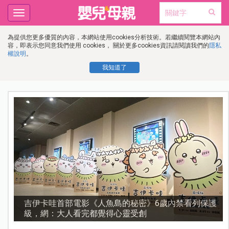
Toggle
navigation
為提供您更多優質的內容，本網站使用cookies分析技術。若繼續閱覽本網站內
容，即表示您同意我們使用 cookies， 關於更多cookies資訊請閱讀我們的
隱私
權說明
。
我知道了
護
資優教育15問！師鐸獎名師陳宥妤：資優教育的核心，
不是成績而是讀懂孩子的心理準備度