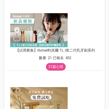
【試用募集】Richell利其爾 T.L.I第二代乳牙刷系列
數量: 21 已報名: 432
21篇心得