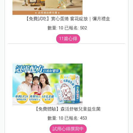
【免費試吃】實心蛋捲 窗花綻放｜彌月禮盒
數量: 10 已報名: 502
11篇心得
【免費體驗】森活舒敏兒童益生菌
數量: 10 已報名: 453
試用心得撰寫中