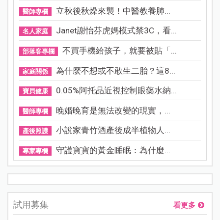
立秋後秋燥來襲！中醫教養肺...
醫師專欄
Janet謝怡芬虎媽模式禁3C，看...
名人家庭
不買手機給孩子，就要被貼「...
部落客專欄
為什麼不想或不敢生二胎？這8...
家庭關係
0.05%阿托品近視控制眼藥水納...
寶貝健康
晚婚晚育是無法改變的現實，...
醫師專欄
小說家青竹酒產後成半植物人...
產後照護
守護寶寶的黃金睡眠：為什麼...
專家專欄
試用募集
看更多