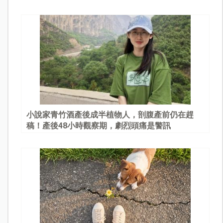
園
小說家青竹酒產後成半植物人，剖腹產前仍在趕
稿！產後48小時觀察期，劇烈頭痛是警訊