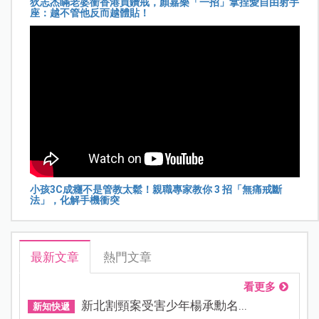
狄志杰瞞老婆衝香港買鑽戒，顏嘉樂「一招」拿捏愛自由射手
座：越不管他反而越體貼！
小孩3C成癮不是管教太鬆！親職專家教你 3 招「無痛戒斷
法」，化解手機衝突
最新文章
熱門文章
看更多
新北割頸案受害少年楊承勳名...
新知快遞