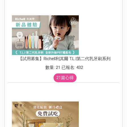
【試用募集】Richell利其爾 T.L.I第二代乳牙刷系列
數量: 21 已報名: 432
21篇心得