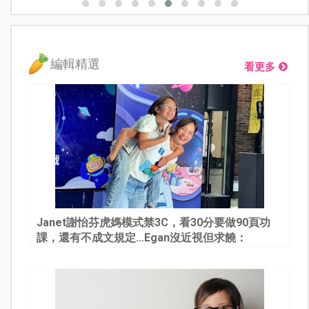
編輯精選
看更多
Janet謝怡芬虎媽模式禁3C，看30分要做90頁功
課，還有不成文規定…Egan沒近視但求饒：
Mommy, please～