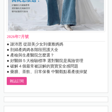
2026年7月號
● 謝沛恩 從甜美少女到優雅媽媽
● 剖婦產媽媽各階段照護大全
● 產檢與生產醫院怎麼選？
● 好醫師５大檢驗標準 選對醫院是風險管理
● 破解４個最常被誤解的寶寶安全感問題
● 藥膳、茶飲、日常保養 中醫觀點看產後掉髮
雜誌訂閱