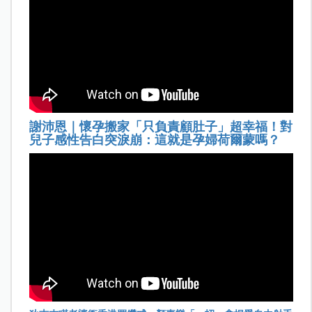
謝沛恩｜懷孕搬家「只負責顧肚子」超幸福！對
兒子感性告白突淚崩：這就是孕婦荷爾蒙嗎？