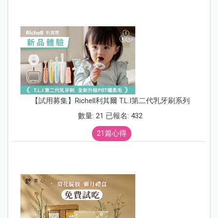
【試用募集】Richell利其爾 T.L.I第二代乳牙刷系列
數量: 21 已報名: 432
21篇心得