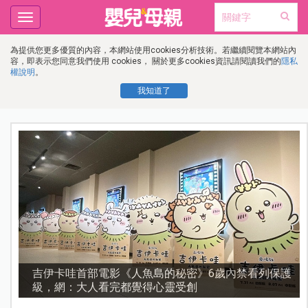
Toggle
navigation
為提供您更多優質的內容，本網站使用cookies分析技術。若繼續閱覽本網站內
容，即表示您同意我們使用 cookies， 關於更多cookies資訊請閱讀我們的
隱私
權說明
。
我知道了
護
資優教育15問！師鐸獎名師陳宥妤：資優教育的核心，
不是成績而是讀懂孩子的心理準備度