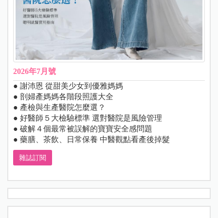
2026年7月號
● 謝沛恩 從甜美少女到優雅媽媽
● 剖婦產媽媽各階段照護大全
● 產檢與生產醫院怎麼選？
● 好醫師５大檢驗標準 選對醫院是風險管理
● 破解４個最常被誤解的寶寶安全感問題
● 藥膳、茶飲、日常保養 中醫觀點看產後掉髮
雜誌訂閱