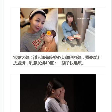
當媽太難！謝京穎每晚癡心妄想陷兩難，照鏡鬆肚
皮崩潰，乳腺炎燒40度：「腦子快燒壞」