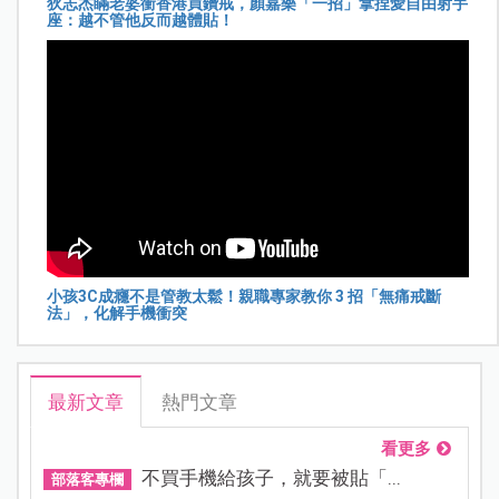
狄志杰瞞老婆衝香港買鑽戒，顏嘉樂「一招」拿捏愛自由射手
座：越不管他反而越體貼！
小孩3C成癮不是管教太鬆！親職專家教你 3 招「無痛戒斷
法」，化解手機衝突
最新文章
熱門文章
看更多
不買手機給孩子，就要被貼「...
部落客專欄