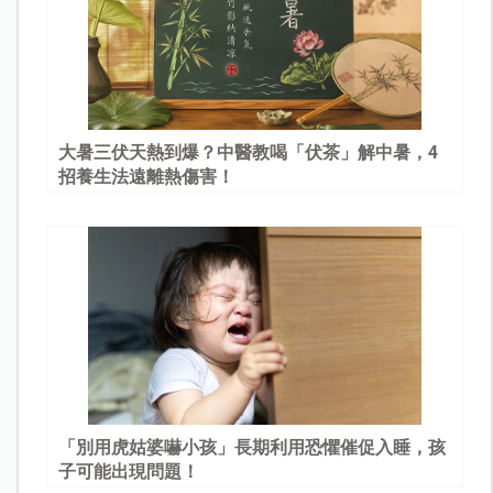
大暑三伏天熱到爆？中醫教喝「伏茶」解中暑，4
招養生法遠離熱傷害！
「別用虎姑婆嚇小孩」長期利用恐懼催促入睡，孩
子可能出現問題！