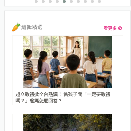
編輯精選
看更多
起立敬禮掀全台熱議！ 當孩子問「一定要敬禮
嗎？」爸媽怎麼回答？