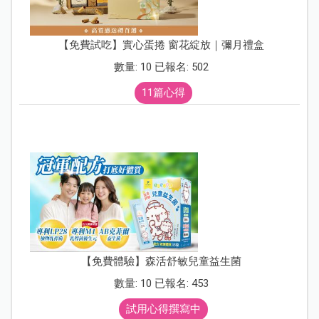
【免費試吃】實心蛋捲 窗花綻放｜彌月禮盒
數量: 10 已報名: 502
11篇心得
【免費體驗】森活舒敏兒童益生菌
數量: 10 已報名: 453
試用心得撰寫中