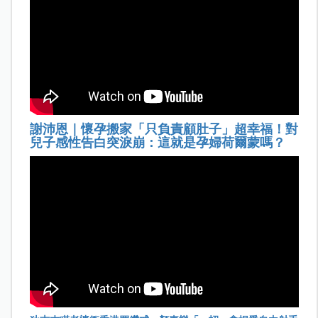
謝沛恩｜懷孕搬家「只負責顧肚子」超幸福！對
兒子感性告白突淚崩：這就是孕婦荷爾蒙嗎？