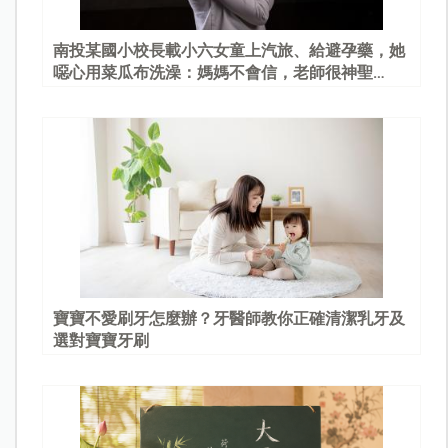
南投某國小校長載小六女童上汽旅、給避孕藥，她
噁心用菜瓜布洗澡：媽媽不會信，老師很神聖…
寶寶不愛刷牙怎麼辦？牙醫師教你正確清潔乳牙及
選對寶寶牙刷