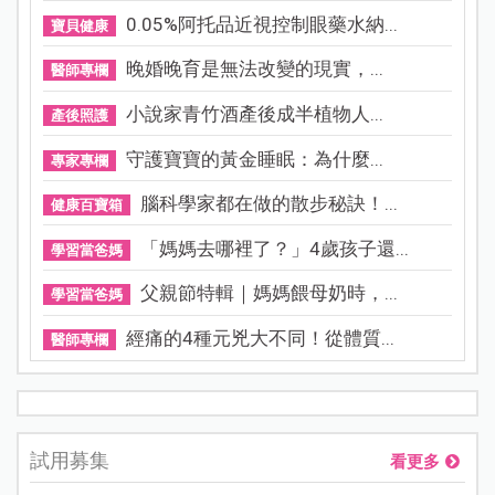
0.05%阿托品近視控制眼藥水納...
寶貝健康
晚婚晚育是無法改變的現實，...
醫師專欄
小說家青竹酒產後成半植物人...
產後照護
守護寶寶的黃金睡眠：為什麼...
專家專欄
腦科學家都在做的散步秘訣！...
健康百寶箱
「媽媽去哪裡了？」4歲孩子還...
學習當爸媽
父親節特輯｜媽媽餵母奶時，...
學習當爸媽
經痛的4種元兇大不同！從體質...
醫師專欄
試用募集
看更多