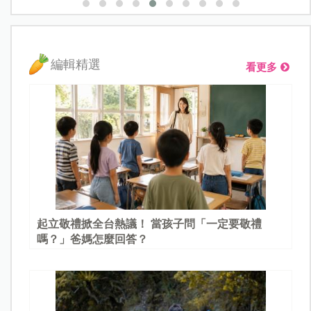
編輯精選
看更多
起立敬禮掀全台熱議！ 當孩子問「一定要敬禮
嗎？」爸媽怎麼回答？