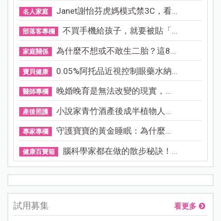
Janet謝怡芬虎媽模式禁3C，看...
名人家庭
不買手機給孩子，就要被貼「...
部落客專欄
為什麼不想或不敢生二胎？這8...
家庭關係
0.05%阿托品近視控制眼藥水納...
寶貝健康
晚婚晚育是無法改變的現實，...
醫師專欄
小說家青竹酒產後成半植物人...
產後照護
守護寶寶的黃金睡眠：為什麼...
專家專欄
腦科學家都在做的散步秘訣！...
健康百寶箱
試用募集
看更多