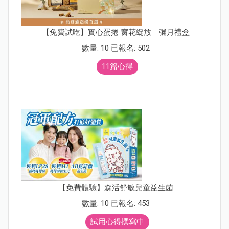
【免費試吃】實心蛋捲 窗花綻放｜彌月禮盒
數量: 10 已報名: 502
11篇心得
【免費體驗】森活舒敏兒童益生菌
數量: 10 已報名: 453
試用心得撰寫中