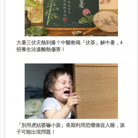
大暑三伏天熱到爆？中醫教喝「伏茶」解中暑，4
招養生法遠離熱傷害！
「別用虎姑婆嚇小孩」長期利用恐懼催促入睡，孩
子可能出現問題！