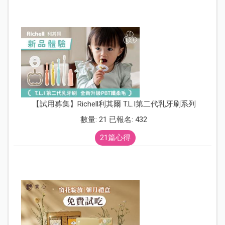
【試用募集】Richell利其爾 T.L.I第二代乳牙刷系列
數量: 21 已報名: 432
21篇心得