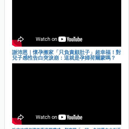
謝沛恩｜懷孕搬家「只負責顧肚子」超幸福！對
兒子感性告白突淚崩：這就是孕婦荷爾蒙嗎？