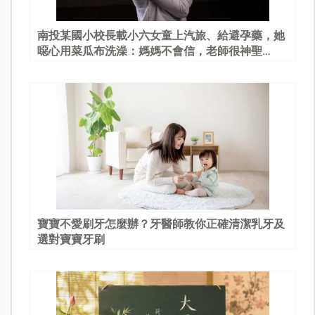
南投某國小校長載小六女童上汽旅、給避孕藥，她
噁心用菜瓜布洗澡：媽媽不會信，老師很神聖…
寶寶不愛刷牙怎麼辦？牙醫師教你正確清潔乳牙及
選對寶寶牙刷