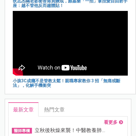
狄志杰瞞老婆衝香港買鑽戒，顏嘉樂「一招」拿捏愛自由射手
座：越不管他反而越體貼！
小孩3C成癮不是管教太鬆！親職專家教你 3 招「無痛戒斷
法」，化解手機衝突
最新文章
熱門文章
看更多
立秋後秋燥來襲！中醫教養肺...
醫師專欄