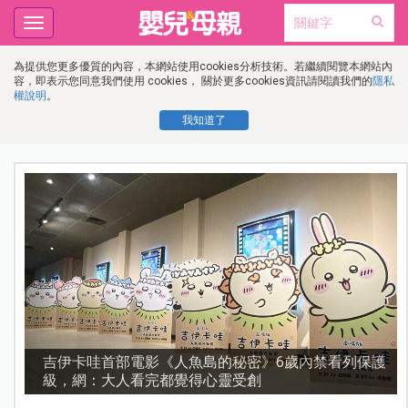
Toggle
navigation
為提供您更多優質的內容，本網站使用cookies分析技術。若繼續閱覽本網站內
容，即表示您同意我們使用 cookies， 關於更多cookies資訊請閱讀我們的
隱私
權說明
。
我知道了
護
資優教育15問！師鐸獎名師陳宥妤：資優教育的核心，
不是成績而是讀懂孩子的心理準備度