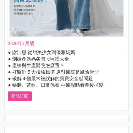
2026年7月號
● 謝沛恩 從甜美少女到優雅媽媽
● 剖婦產媽媽各階段照護大全
● 產檢與生產醫院怎麼選？
● 好醫師５大檢驗標準 選對醫院是風險管理
● 破解４個最常被誤解的寶寶安全感問題
● 藥膳、茶飲、日常保養 中醫觀點看產後掉髮
雜誌訂閱