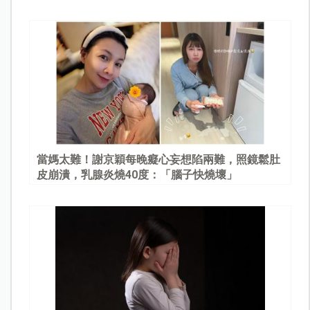
當媽太難！謝京穎每晚癡心妄想陷兩難，照鏡鬆肚
皮崩潰，乳腺炎燒40度：「腦子快燒壞」