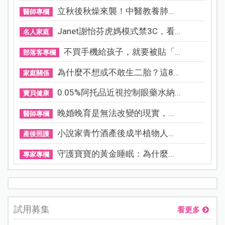
立秋後秋燥來襲！中醫教養肺...
醫師專欄
Janet謝怡芬虎媽模式禁3C，看...
名人家庭
不買手機給孩子，就要被貼「...
部落客專欄
為什麼不想或不敢生二胎？這8...
家庭關係
0.05%阿托品近視控制眼藥水納...
寶貝健康
晚婚晚育是無法改變的現實，...
醫師專欄
小說家青竹酒產後成半植物人...
產後照護
守護寶寶的黃金睡眠：為什麼...
專家專欄
試用募集
看更多