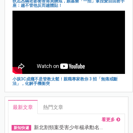
狄志杰瞞老婆衝香港買鑽戒，顏嘉樂「一招」拿捏愛自由射手
座：越不管他反而越體貼！
小孩3C成癮不是管教太鬆！親職專家教你 3 招「無痛戒斷
法」，化解手機衝突
最新文章
熱門文章
看更多
新北割頸案受害少年楊承勳名...
新知快遞