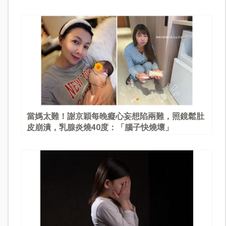
當媽太難！謝京穎每晚癡心妄想陷兩難，照鏡鬆肚
皮崩潰，乳腺炎燒40度：「腦子快燒壞」