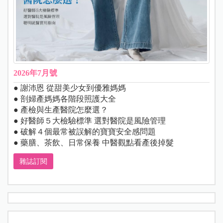
2026年7月號
● 謝沛恩 從甜美少女到優雅媽媽
● 剖婦產媽媽各階段照護大全
● 產檢與生產醫院怎麼選？
● 好醫師５大檢驗標準 選對醫院是風險管理
● 破解４個最常被誤解的寶寶安全感問題
● 藥膳、茶飲、日常保養 中醫觀點看產後掉髮
雜誌訂閱