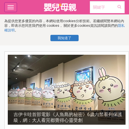
Toggle
navigation
為提供您更多優質的內容，本網站使用cookies分析技術。若繼續閱覽本網站內
容，即表示您同意我們使用 cookies， 關於更多cookies資訊請閱讀我們的
隱私
權說明
。
我知道了
護
資優教育15問！師鐸獎名師陳宥妤：資優教育的核心，
不是成績而是讀懂孩子的心理準備度