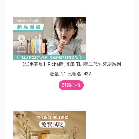
【試用募集】Richell利其爾 T.L.I第二代乳牙刷系列
數量: 21 已報名: 432
21篇心得