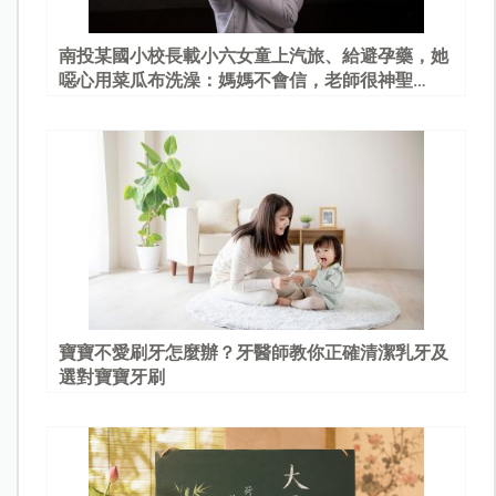
南投某國小校長載小六女童上汽旅、給避孕藥，她
噁心用菜瓜布洗澡：媽媽不會信，老師很神聖…
寶寶不愛刷牙怎麼辦？牙醫師教你正確清潔乳牙及
選對寶寶牙刷