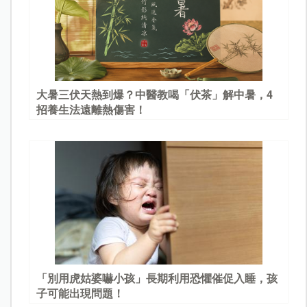
大暑三伏天熱到爆？中醫教喝「伏茶」解中暑，4
招養生法遠離熱傷害！
「別用虎姑婆嚇小孩」長期利用恐懼催促入睡，孩
子可能出現問題！