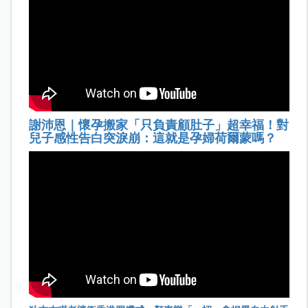
謝沛恩｜懷孕搬家「只負責顧肚子」超幸福！對
兒子感性告白突淚崩：這就是孕婦荷爾蒙嗎？