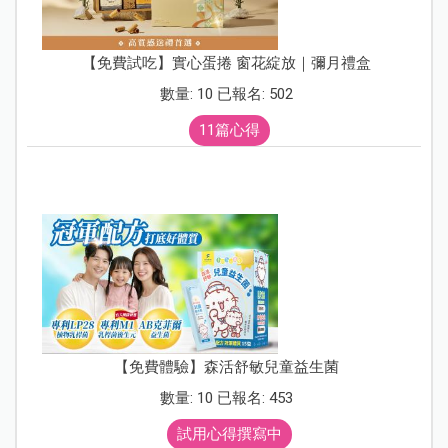
【免費試吃】實心蛋捲 窗花綻放｜彌月禮盒
數量: 10 已報名: 502
11篇心得
【免費體驗】森活舒敏兒童益生菌
數量: 10 已報名: 453
試用心得撰寫中