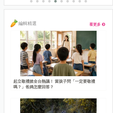
編輯精選
看更多
起立敬禮掀全台熱議！ 當孩子問「一定要敬禮
嗎？」爸媽怎麼回答？