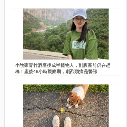
園
小說家青竹酒產後成半植物人，剖腹產前仍在趕
稿！產後48小時觀察期，劇烈頭痛是警訊