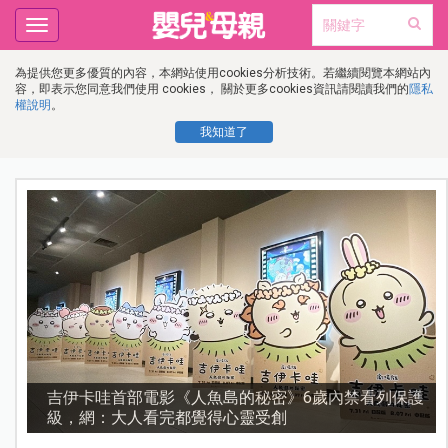
Toggle
navigation
為提供您更多優質的內容，本網站使用cookies分析技術。若繼續閱覽本網站內
容，即表示您同意我們使用 cookies， 關於更多cookies資訊請閱讀我們的
隱私
權說明
。
我知道了
流
吉伊卡哇首部電影《人魚島的秘密》6歲內禁看列保護
級，網：大人看完都覺得心靈受創