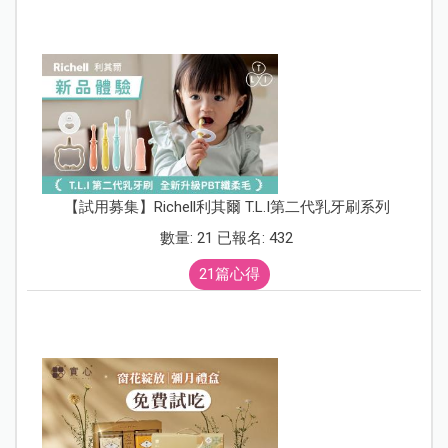
【試用募集】Richell利其爾 T.L.I第二代乳牙刷系列
數量: 21 已報名: 432
21篇心得