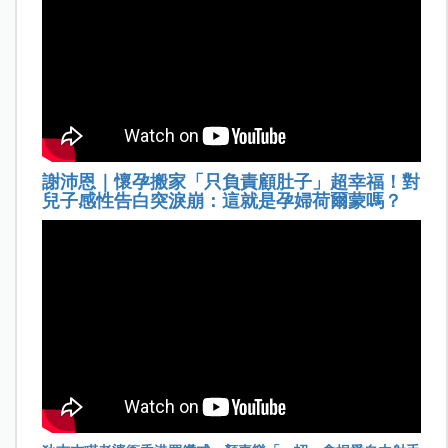
謝沛恩｜懷孕搬家「只負責顧肚子」超幸福！對
兒子感性告白突淚崩：這就是孕婦荷爾蒙嗎？