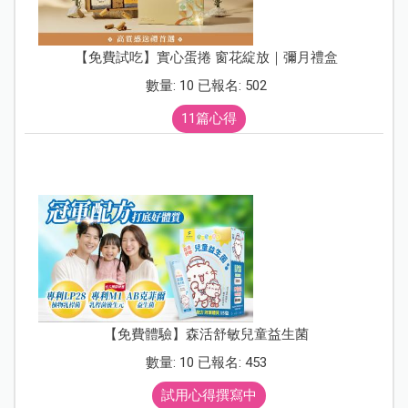
【免費試吃】實心蛋捲 窗花綻放｜彌月禮盒
數量: 10 已報名: 502
11篇心得
【免費體驗】森活舒敏兒童益生菌
數量: 10 已報名: 453
試用心得撰寫中