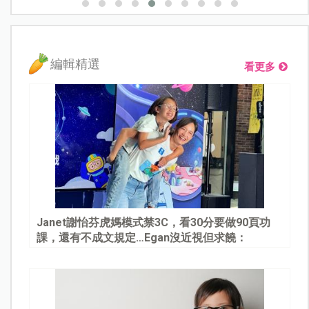
編輯精選
看更多
Janet謝怡芬虎媽模式禁3C，看30分要做90頁功
課，還有不成文規定…Egan沒近視但求饒：
Mommy, please～