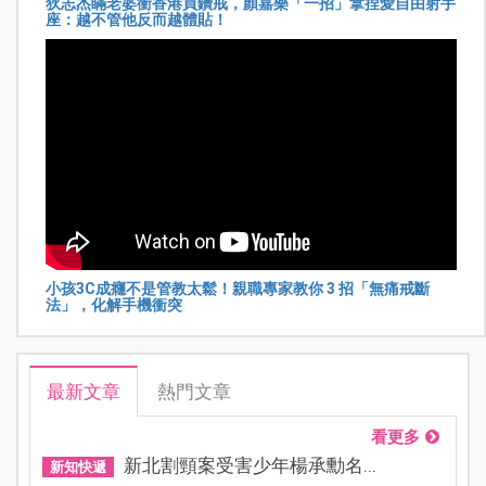
狄志杰瞞老婆衝香港買鑽戒，顏嘉樂「一招」拿捏愛自由射手
座：越不管他反而越體貼！
小孩3C成癮不是管教太鬆！親職專家教你 3 招「無痛戒斷
法」，化解手機衝突
最新文章
熱門文章
看更多
新北割頸案受害少年楊承勳名...
新知快遞