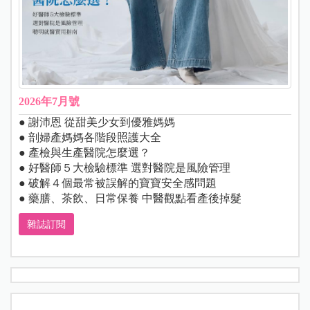
2026年7月號
● 謝沛恩 從甜美少女到優雅媽媽
● 剖婦產媽媽各階段照護大全
● 產檢與生產醫院怎麼選？
● 好醫師５大檢驗標準 選對醫院是風險管理
● 破解４個最常被誤解的寶寶安全感問題
● 藥膳、茶飲、日常保養 中醫觀點看產後掉髮
雜誌訂閱