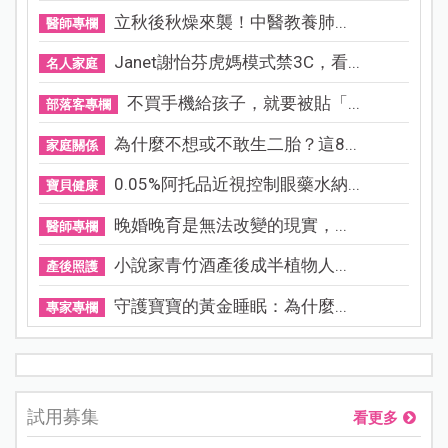
立秋後秋燥來襲！中醫教養肺...
醫師專欄
Janet謝怡芬虎媽模式禁3C，看...
名人家庭
不買手機給孩子，就要被貼「...
部落客專欄
為什麼不想或不敢生二胎？這8...
家庭關係
0.05%阿托品近視控制眼藥水納...
寶貝健康
晚婚晚育是無法改變的現實，...
醫師專欄
小說家青竹酒產後成半植物人...
產後照護
守護寶寶的黃金睡眠：為什麼...
專家專欄
試用募集
看更多