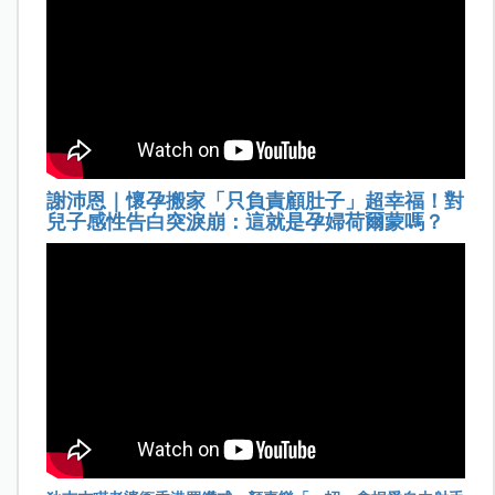
謝沛恩｜懷孕搬家「只負責顧肚子」超幸福！對
兒子感性告白突淚崩：這就是孕婦荷爾蒙嗎？