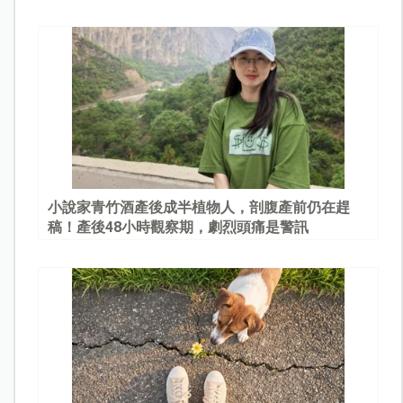
園
小說家青竹酒產後成半植物人，剖腹產前仍在趕
稿！產後48小時觀察期，劇烈頭痛是警訊