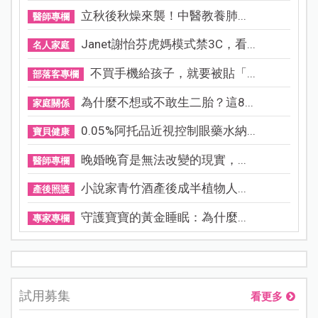
立秋後秋燥來襲！中醫教養肺...
醫師專欄
Janet謝怡芬虎媽模式禁3C，看...
名人家庭
不買手機給孩子，就要被貼「...
部落客專欄
為什麼不想或不敢生二胎？這8...
家庭關係
0.05%阿托品近視控制眼藥水納...
寶貝健康
晚婚晚育是無法改變的現實，...
醫師專欄
小說家青竹酒產後成半植物人...
產後照護
守護寶寶的黃金睡眠：為什麼...
專家專欄
試用募集
看更多