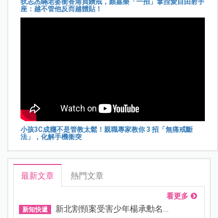
狄志杰瞞老婆衝香港買鑽戒，顏嘉樂「一招」拿捏愛自由射手
座：越不管他反而越體貼！
小孩3C成癮不是管教太鬆！親職專家教你 3 招「無痛戒斷
法」，化解手機衝突
最新文章
熱門文章
看更多
新北割頸案受害少年楊承勳名...
新知快遞