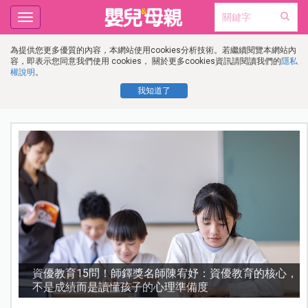
Toggle
navigation
為提供您更多優質的內容，本網站使用cookies分析技術。若繼續閱覽本網站內
容，即表示您同意我們使用 cookies， 關於更多cookies資訊請閱讀我們的
隱私
權說明
。
我知道了
護
資優教育15問！師鐸獎名師陳宥妤：資優教育的核心，
不是成績而是讀懂孩子的心理準備度