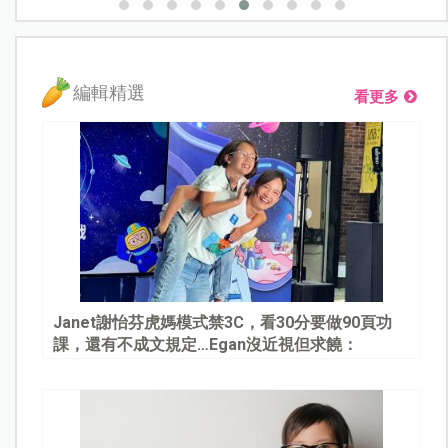
編輯精選
看更多
Janet謝怡芬虎媽模式禁3C，看30分要做90頁功
課，還有不成文規定…Egan沒近視但求饒：
Mommy, please～