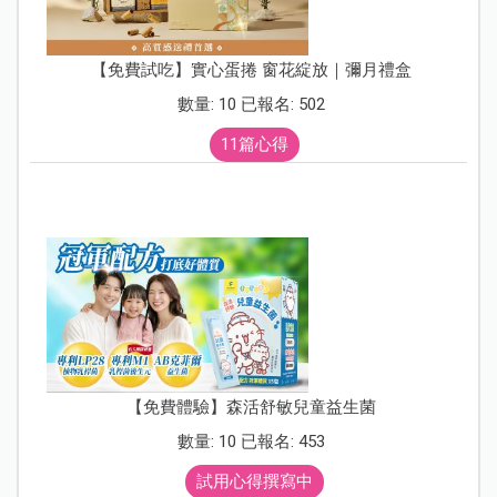
【免費試吃】實心蛋捲 窗花綻放｜彌月禮盒
數量: 10 已報名: 502
11篇心得
【免費體驗】森活舒敏兒童益生菌
數量: 10 已報名: 453
試用心得撰寫中