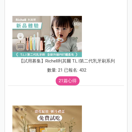
【試用募集】Richell利其爾 T.L.I第二代乳牙刷系列
數量: 21 已報名: 432
21篇心得