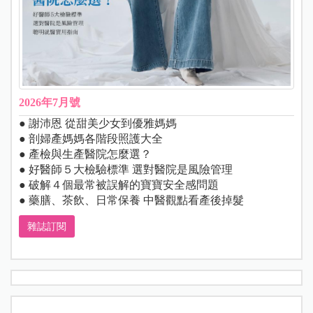
2026年7月號
● 謝沛恩 從甜美少女到優雅媽媽
● 剖婦產媽媽各階段照護大全
● 產檢與生產醫院怎麼選？
● 好醫師５大檢驗標準 選對醫院是風險管理
● 破解４個最常被誤解的寶寶安全感問題
● 藥膳、茶飲、日常保養 中醫觀點看產後掉髮
雜誌訂閱