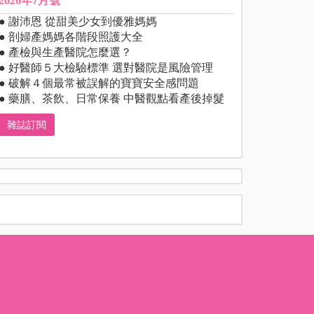
2026年7月號
● 謝沛恩 從甜美少女到優雅媽媽
● 剖婦產媽媽各階段照護大全
● 產檢與生產醫院怎麼選？
● 好醫師５大檢驗標準 選對醫院是風險管理
● 破解４個最常被誤解的寶寶安全感問題
● 藥膳、茶飲、日常保養 中醫觀點看產後掉髮
雜誌訂閱