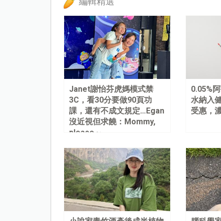
編輯精選
Janet謝怡芬虎媽模式禁
0.05
3C，看30分要做90頁功
水納入健
課，還有不成文規定…Egan
受惠，
沒近視但求饒：Mommy,
please～