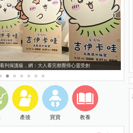
禁看列保護級，網：大人看完都覺得心靈受創
產
產後
寶寶
教養