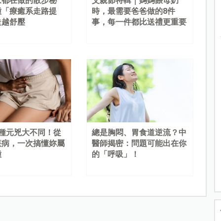
家都在做的散步秘
父親節特輯｜媽媽餵母奶
種「療癒系走路提
時，最需要爸爸做的8件
走越舒壓
事，每一件都比送禮更重要
4種元兇大不同！從
總是胸悶、胃食道逆流？中
疾病，一次搞懂妳屬
醫師揭密：問題可能出在你
種
的「呼吸」！