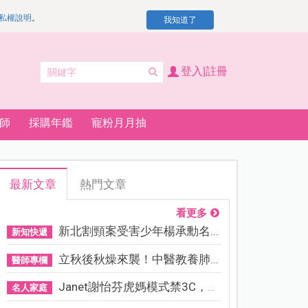
私權說明
。
我知道了
登入|註冊
師
採購年鑑
寵粉月月抽
最新文章
熱門文章
看更多
新北割頸案受害少年楊承勳名...
新知快遞
立秋後秋燥來襲！中醫教養肺...
醫師專欄
Janet謝怡芬虎媽模式禁3C，看...
名人家庭