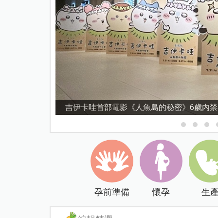
吉伊卡哇首部電影《人魚島的秘密》6歲內
孕前準備
懷孕
生