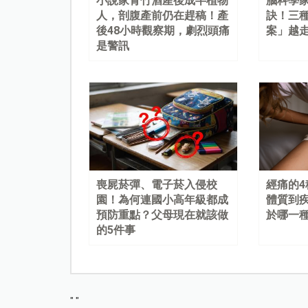
小說家青竹酒產後成半植物
腦科學
人，剖腹產前仍在趕稿！產
訣！三
後48小時觀察期，劇烈頭痛
案」越
是警訊
喪屍菸彈、電子菸入侵校
經痛的
園！為何連國小高年級都成
體質到
預防重點？父母現在就該做
於哪一
的5件事
"
"