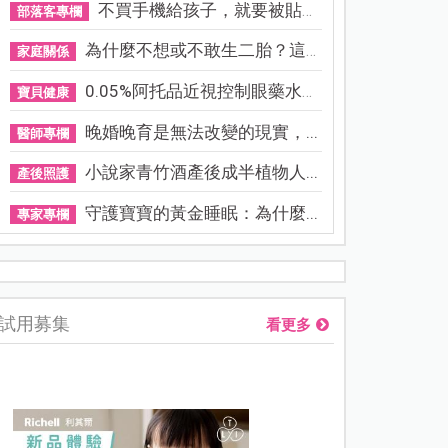
不買手機給孩子，就要被貼「...
部落客專欄
為什麼不想或不敢生二胎？這8...
家庭關係
0.05%阿托品近視控制眼藥水納...
寶貝健康
晚婚晚育是無法改變的現實，...
醫師專欄
小說家青竹酒產後成半植物人...
產後照護
守護寶寶的黃金睡眠：為什麼...
專家專欄
資優教育15問！師鐸獎名師陳宥妤：資優教育的核心，不是成績
試用募集
看更多