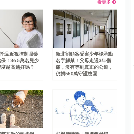
看更多
%阿托品近視控制眼藥
新北割頸案受害少年楊承勳
保！36.5萬名兒少
名字解禁！父母走過3年傷
濃度越高越好嗎？
痛，沒有等到真正的公道，
仍捐550萬守護校園