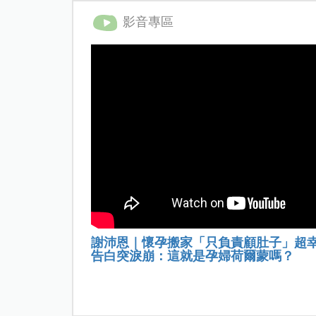
影音專區
謝沛恩｜懷孕搬家「只負責顧肚子」超
告白突淚崩：這就是孕婦荷爾蒙嗎？