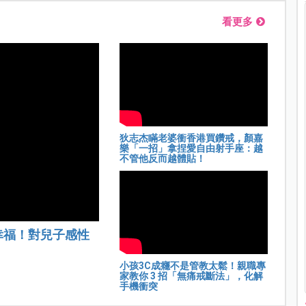
看更多
狄志杰瞞老婆衝香港買鑽戒，顏嘉
樂「一招」拿捏愛自由射手座：越
不管他反而越體貼！
幸福！對兒子感性
小孩3C成癮不是管教太鬆！親職專
家教你 3 招「無痛戒斷法」，化解
手機衝突