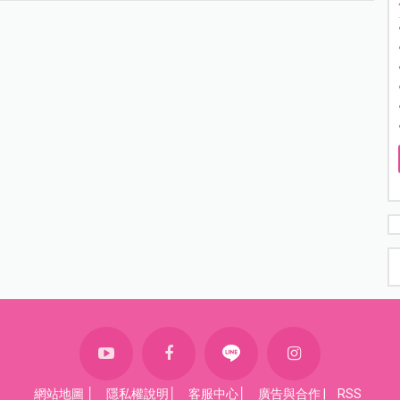
網站地圖
│
隱私權說明
│
客服中心
│
廣告與合作
|
RSS