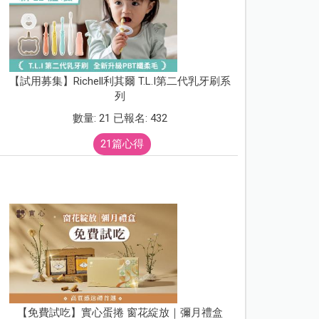
【試用募集】Richell利其爾 T.L.I第二代乳牙刷系
列
數量: 21 已報名: 432
21篇心得
【免費試吃】實心蛋捲 窗花綻放｜彌月禮盒