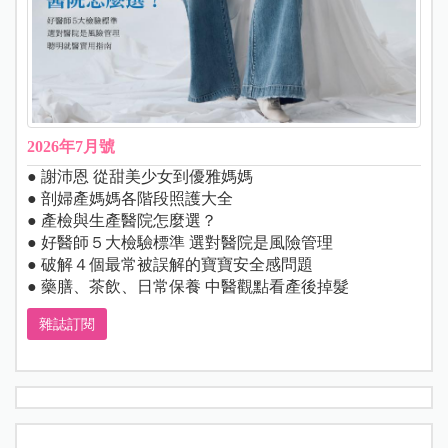
2026年7月號
● 謝沛恩 從甜美少女到優雅媽媽
● 剖婦產媽媽各階段照護大全
● 產檢與生產醫院怎麼選？
● 好醫師５大檢驗標準 選對醫院是風險管理
● 破解４個最常被誤解的寶寶安全感問題
● 藥膳、茶飲、日常保養 中醫觀點看產後掉髮
雜誌訂閱