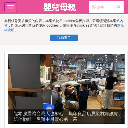
Toggle
navigation
為提供您更多優質的內容，本網站使用cookies分析技術。若繼續閱覽本網站內
容，即表示您同意我們使用 cookies， 關於更多cookies資訊請閱讀我們的
隱私
權說明
。
我知道了
，
熊本強震讓台灣人也揪心！無印良品店員發枕頭護頭、
陪伴撤離，災難中最暖心的一幕