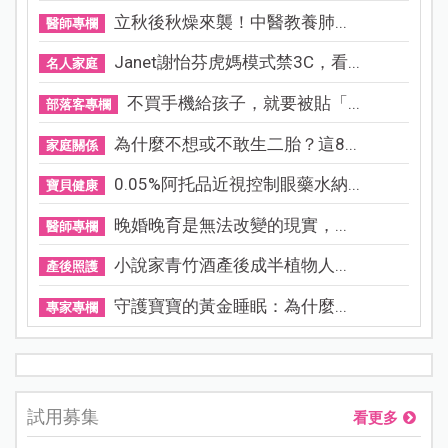
立秋後秋燥來襲！中醫教養肺...
醫師專欄
Janet謝怡芬虎媽模式禁3C，看...
名人家庭
不買手機給孩子，就要被貼「...
部落客專欄
為什麼不想或不敢生二胎？這8...
家庭關係
0.05%阿托品近視控制眼藥水納...
寶貝健康
晚婚晚育是無法改變的現實，...
醫師專欄
小說家青竹酒產後成半植物人...
產後照護
守護寶寶的黃金睡眠：為什麼...
專家專欄
試用募集
看更多