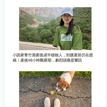
園
小說家青竹酒產後成半植物人，剖腹產前仍在趕
稿！產後48小時觀察期，劇烈頭痛是警訊