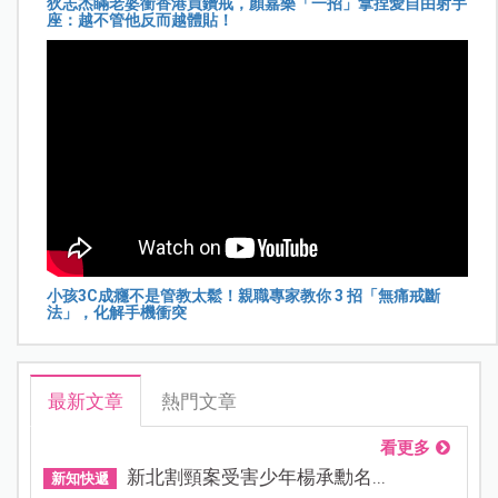
狄志杰瞞老婆衝香港買鑽戒，顏嘉樂「一招」拿捏愛自由射手
座：越不管他反而越體貼！
小孩3C成癮不是管教太鬆！親職專家教你 3 招「無痛戒斷
法」，化解手機衝突
最新文章
熱門文章
看更多
新北割頸案受害少年楊承勳名...
新知快遞