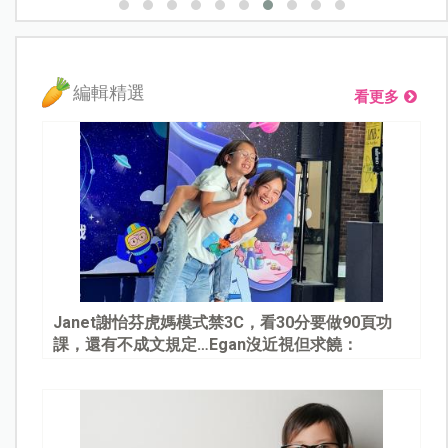
編輯精選
看更多
Janet謝怡芬虎媽模式禁3C，看30分要做90頁功
課，還有不成文規定…Egan沒近視但求饒：
Mommy, please～