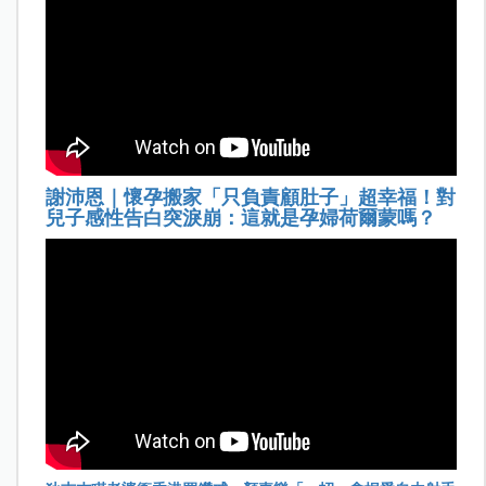
謝沛恩｜懷孕搬家「只負責顧肚子」超幸福！對
兒子感性告白突淚崩：這就是孕婦荷爾蒙嗎？