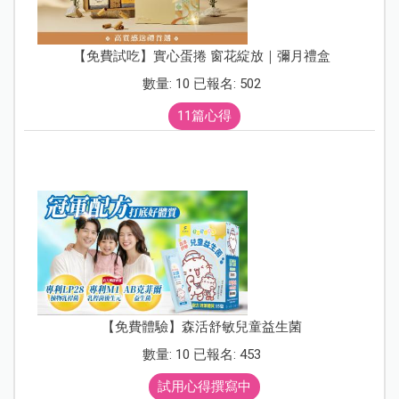
【免費試吃】實心蛋捲 窗花綻放｜彌月禮盒
數量: 10 已報名: 502
11篇心得
【免費體驗】森活舒敏兒童益生菌
數量: 10 已報名: 453
試用心得撰寫中