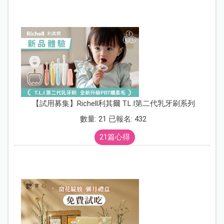
【試用募集】Richell利其爾 T.L.I第二代乳牙刷系列
數量: 21 已報名: 432
21篇心得