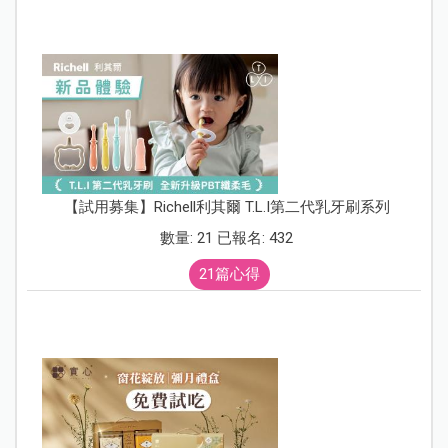
【試用募集】Richell利其爾 T.L.I第二代乳牙刷系列
數量: 21 已報名: 432
21篇心得