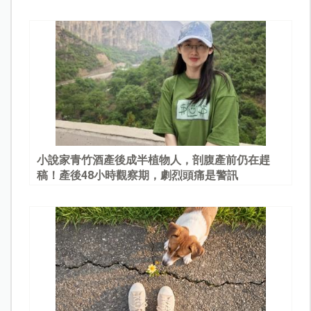
園
小說家青竹酒產後成半植物人，剖腹產前仍在趕
稿！產後48小時觀察期，劇烈頭痛是警訊