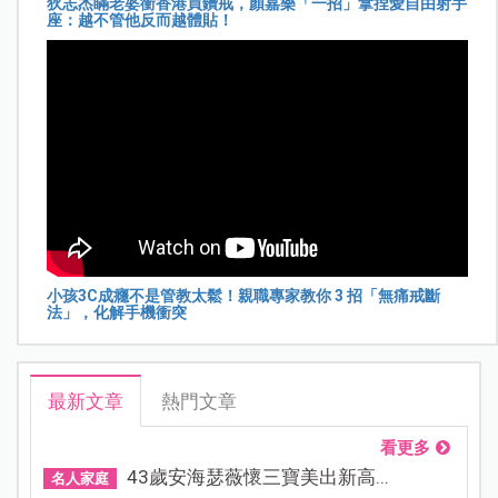
狄志杰瞞老婆衝香港買鑽戒，顏嘉樂「一招」拿捏愛自由射手
座：越不管他反而越體貼！
小孩3C成癮不是管教太鬆！親職專家教你 3 招「無痛戒斷
法」，化解手機衝突
最新文章
熱門文章
看更多
43歲安海瑟薇懷三寶美出新高...
名人家庭