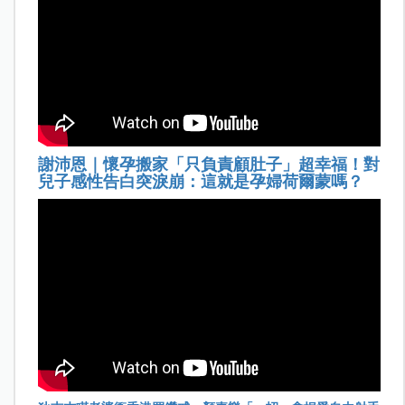
謝沛恩｜懷孕搬家「只負責顧肚子」超幸福！對
兒子感性告白突淚崩：這就是孕婦荷爾蒙嗎？