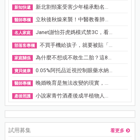
新北割頸案受害少年楊承勳名...
新知快遞
立秋後秋燥來襲！中醫教養肺...
醫師專欄
Janet謝怡芬虎媽模式禁3C，看...
名人家庭
不買手機給孩子，就要被貼「...
部落客專欄
為什麼不想或不敢生二胎？這8...
家庭關係
0.05%阿托品近視控制眼藥水納...
寶貝健康
晚婚晚育是無法改變的現實，...
醫師專欄
小說家青竹酒產後成半植物人...
產後照護
試用募集
看更多