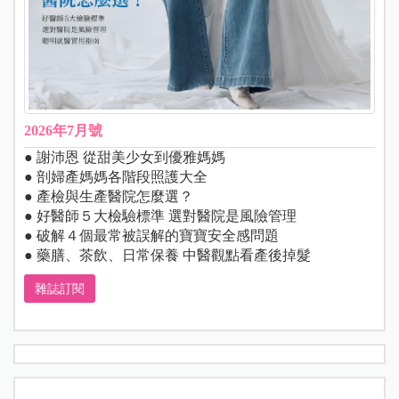
2026年7月號
● 謝沛恩 從甜美少女到優雅媽媽
● 剖婦產媽媽各階段照護大全
● 產檢與生產醫院怎麼選？
● 好醫師５大檢驗標準 選對醫院是風險管理
● 破解４個最常被誤解的寶寶安全感問題
● 藥膳、茶飲、日常保養 中醫觀點看產後掉髮
雜誌訂閱