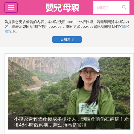
Toggle
navigation
為提供您更多優質的內容，本網站使用cookies分析技術。若繼續閱覽本網站內
容，即表示您同意我們使用 cookies， 關於更多cookies資訊請閱讀我們的
隱私
權說明
。
我知道了
少
小說家青竹酒產後成半植物人，剖腹產前仍在趕稿！產
後48小時觀察期，劇烈頭痛是警訊