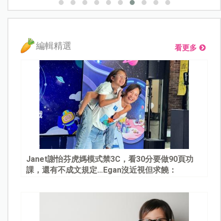
編輯精選
看更多
Janet謝怡芬虎媽模式禁3C，看30分要做90頁功
課，還有不成文規定…Egan沒近視但求饒：
Mommy, please～