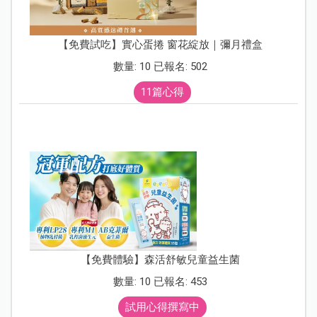
【免費試吃】實心蛋捲 窗花綻放｜彌月禮盒
數量: 10 已報名: 502
11篇心得
【免費體驗】森活舒敏兒童益生菌
數量: 10 已報名: 453
試用心得撰寫中