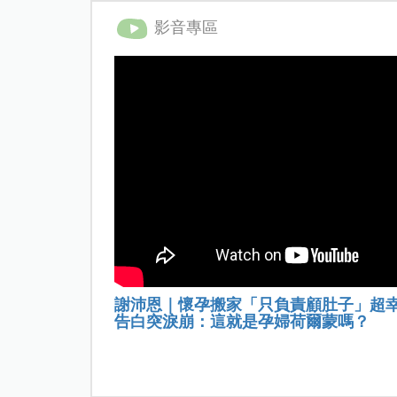
影音專區
謝沛恩｜懷孕搬家「只負責顧肚子」超
告白突淚崩：這就是孕婦荷爾蒙嗎？