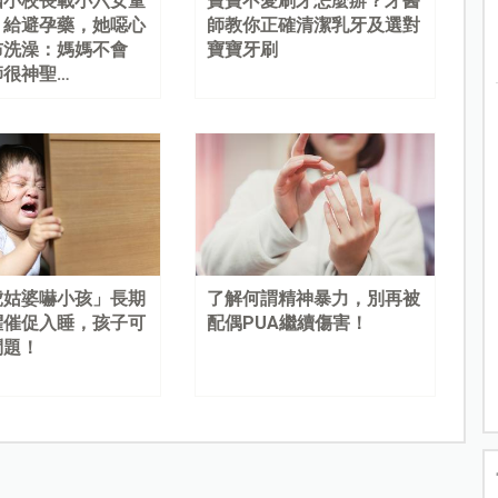
國小校長載小六女童
寶寶不愛刷牙怎麼辦？牙醫
、給避孕藥，她噁心
師教你正確清潔乳牙及選對
布洗澡：媽媽不會
寶寶牙刷
師很神聖…
虎姑婆嚇小孩」長期
了解何謂精神暴力，別再被
懼催促入睡，孩子可
配偶PUA繼續傷害！
問題！