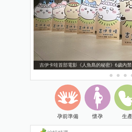
資優教育15問！師鐸獎名師陳宥妤：資優教
孕前準備
懷孕
生