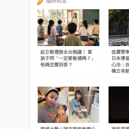
編輯精選
起立敬禮掀全台熱議！ 當
從露營
孩子問「一定要敬禮嗎？」
日本導
爸媽怎麼回答？
心法：
獨立有