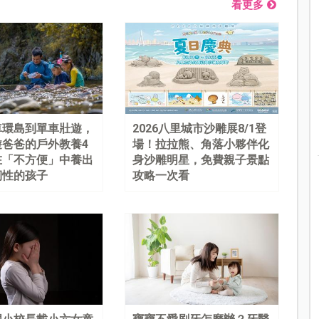
看更多
車環島到單車壯遊，
2026八里城市沙雕展8/1登
遊爸爸的戶外教養4
場！拉拉熊、角落小夥伴化
在「不方便」中養出
身沙雕明星，免費親子景點
韌性的孩子
攻略一次看