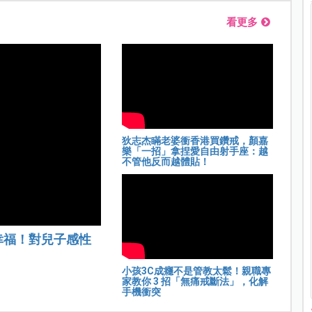
看更多
狄志杰瞞老婆衝香港買鑽戒，顏嘉
樂「一招」拿捏愛自由射手座：越
不管他反而越體貼！
幸福！對兒子感性
小孩3C成癮不是管教太鬆！親職專
家教你 3 招「無痛戒斷法」，化解
手機衝突