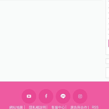
網站地圖
│
隱私權說明
│
客服中心
│
廣告與合作
|
RSS