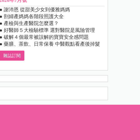
2026年7月號
● 謝沛恩 從甜美少女到優雅媽媽
● 剖婦產媽媽各階段照護大全
● 產檢與生產醫院怎麼選？
● 好醫師５大檢驗標準 選對醫院是風險管理
● 破解４個最常被誤解的寶寶安全感問題
● 藥膳、茶飲、日常保養 中醫觀點看產後掉髮
雜誌訂閱