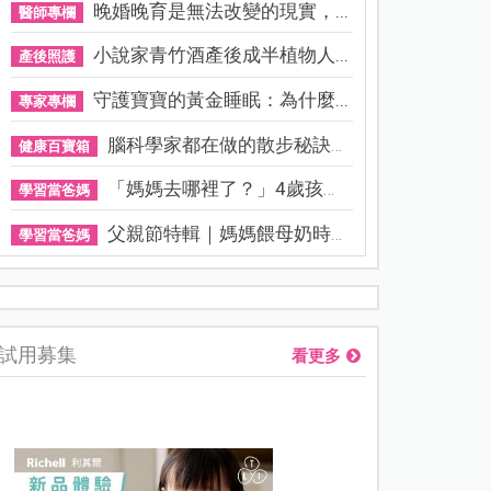
晚婚晚育是無法改變的現實，...
醫師專欄
小說家青竹酒產後成半植物人...
產後照護
守護寶寶的黃金睡眠：為什麼...
專家專欄
腦科學家都在做的散步秘訣！...
健康百寶箱
「媽媽去哪裡了？」4歲孩子還...
學習當爸媽
父親節特輯｜媽媽餵母奶時，...
學習當爸媽
熊本強震讓台灣人也揪心！無印良品店員發枕頭護頭、陪伴撤離
試用募集
看更多