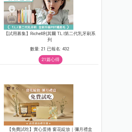
【試用募集】Richell利其爾 T.L.I第二代乳牙刷系
列
數量: 21 已報名: 432
21篇心得
【免費試吃】實心蛋捲 窗花綻放｜彌月禮盒