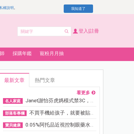
私權說明
。
我知道了
登入|註冊
師
採購年鑑
寵粉月月抽
最新文章
熱門文章
看更多
Janet謝怡芬虎媽模式禁3C，看...
名人家庭
不買手機給孩子，就要被貼「...
部落客專欄
0.05%阿托品近視控制眼藥水納...
寶貝健康