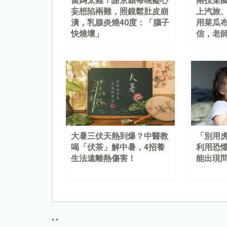
當媽太難！謝京穎每晚癡心
南投某
妄想陷兩難，照鏡鬆肚皮崩
上汽旅
潰，乳腺炎燒40度：「腦子
用菜瓜
快燒壞」
信，老
大暑三伏天熱到爆？中醫教
「別用
喝「伏茶」解中暑，4招養
利用恐
生法遠離熱傷害！
能出現
"
"