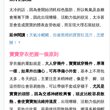
太冷的話，因為會開始消耗棕色脂肪，所以氧氣及血糖
會漸漸下降，因此出現嗜睡、活動力低的狀況，太冷甚
至會造成寶寶的體表血管收縮，而呈現大理石斑紋狀。
延伸閱讀：
天氣冷颼颼，但被窩裡的寶寶狂流汗，怎麼
辦！？
寶寶穿衣把握一個原則
穿衣服的重點就是，
大人穿幾件，寶寶就穿幾件，厚薄
一樣，如果外出擔心，可再準備小外套
，基本上不用包
太多，冬天的話，主要注意末梢神經，像是手、腳、頭
這些部位會容易散熱，可以帶個手套或穿襪子，
尤其是
寶寶的頭部，因為交感神經較興奮，頭皮比較容易散
熱，會使寶寶無法維持溫度
，出現嗜睡、活動力低的狀
況，若外出吹風，容易使頭部散熱更快，建議多戴個帽