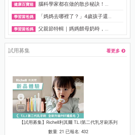
腦科學家都在做的散步秘訣！...
健康百寶箱
「媽媽去哪裡了？」4歲孩子還...
學習當爸媽
父親節特輯｜媽媽餵母奶時，...
學習當爸媽
試用募集
看更多
【試用募集】Richell利其爾 T.L.I第二代乳牙刷系列
數量: 21 已報名: 432