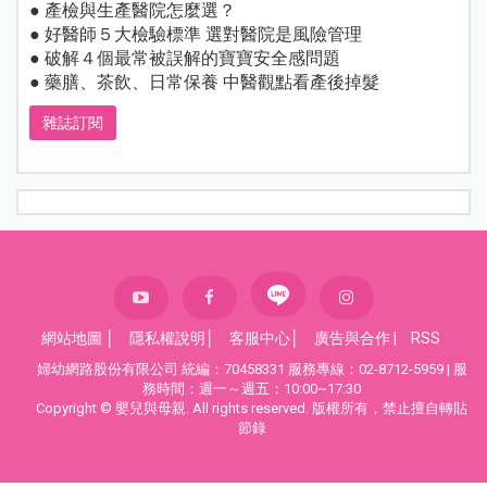
● 產檢與生產醫院怎麼選？
● 好醫師５大檢驗標準 選對醫院是風險管理
● 破解４個最常被誤解的寶寶安全感問題
● 藥膳、茶飲、日常保養 中醫觀點看產後掉髮
雜誌訂閱
網站地圖
│
隱私權說明
│
客服中心
│
廣告與合作
|
RSS
婦幼網路股份有限公司 統編：70458331 服務專線：02-8712-5959 | 服
務時間：週一～週五：10:00~17:30
Copyright © 嬰兒與母親. All rights reserved. 版權所有，禁止擅自轉貼
節錄