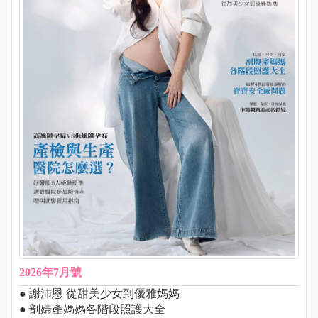
2026年7月號
● 謝沛恩 從甜美少女到優雅媽媽
● 剖婦產媽媽各階段照護大全