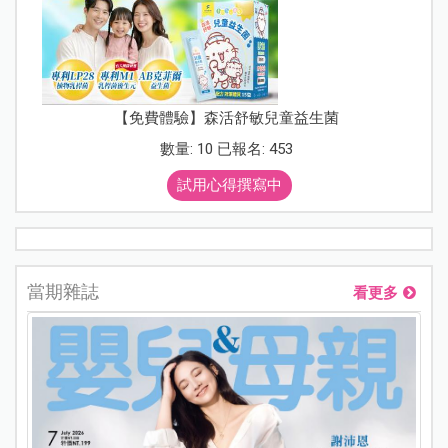
【免費體驗】森活舒敏兒童益生菌
數量: 10 已報名: 453
試用心得撰寫中
當期雜誌
看更多