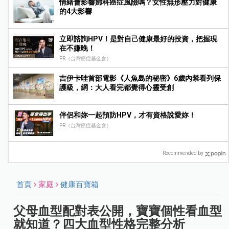
情緒會影響婦科癌症風險嗎？女性無形壓力對健康
的4大影響
立即諮詢HPV！是對自己健康最好的投資，把握現
在不嫌晚！
PR（台灣癌症基金會）
吉伊卡哇首部電影《人魚島的秘密》6歲內禁看列保
護級，網：大人看完都覺得心靈受創
伴侶和妳一起預防HPV，才有資格說愛妳！
PR（台灣癌症基金會）
Recommended by
首頁
家庭
健康百寶箱
父母血型配對表公開，寶寶個性看血型
就知道？四大血型性格完整分析