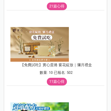
21篇心得
【免費試吃】實心蛋捲 窗花綻放｜彌月禮盒
數量: 10 已報名: 502
11篇心得