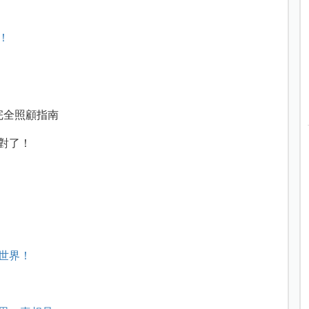
！
完全照顧指南
對了！
世界
！