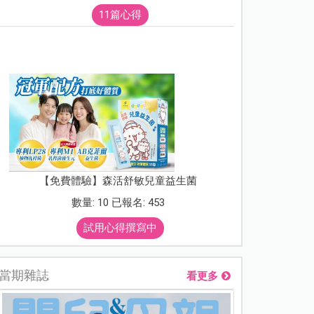
11篇心得
【免費體驗】森活舒敏兒童益生菌
數量: 10 已報名: 453
試用心得撰寫中
當期雜誌
看更多