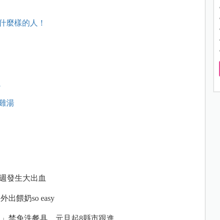
什麼樣的人！
魚
雞湯
到
4週發生大出血
餵奶so easy
用」禁免洗餐具 元旦起8縣市跟進