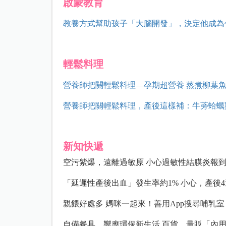
啟蒙教育
教養方式幫助孩子「大腦開發」，決定他成為
輕鬆料理
營養師把關輕鬆料理—孕期超營養 蒸煮柳葉
營養師把關輕鬆料理，產後這樣補：牛蒡蛤蠣
新知快遞
空污紫爆，遠離過敏原 小心過敏性結膜炎報
「延遲性產後出血」發生率約1% 小心，產後
親餵好處多 媽咪一起來！善用App搜尋哺乳室 外出
自備餐具，響應環保新生活 百貨、量販「內