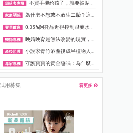
不買手機給孩子，就要被貼「...
部落客專欄
為什麼不想或不敢生二胎？這8...
家庭關係
0.05%阿托品近視控制眼藥水納...
寶貝健康
晚婚晚育是無法改變的現實，...
醫師專欄
小說家青竹酒產後成半植物人...
產後照護
守護寶寶的黃金睡眠：為什麼...
專家專欄
試用募集
看更多