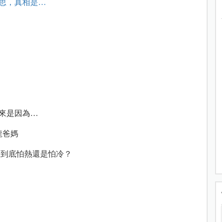
思，真相是…
原來是因為…
龍爸媽
兒到底怕熱還是怕冷？