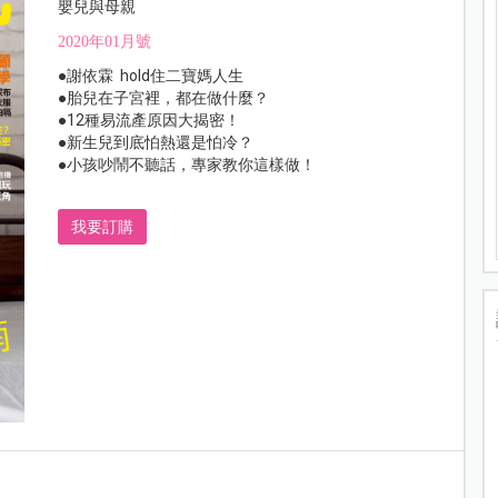
嬰兒與母親
2020年01月號
●謝依霖 hold住二寶媽人生
●胎兒在子宮裡，都在做什麼？
●12種易流產原因大揭密！
●新生兒到底怕熱還是怕冷？
●小孩吵鬧不聽話，專家教你這樣做！
我要訂購