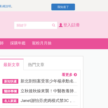
私權說明
。
我知道了
登入|註冊
師
採購年鑑
寵粉月月抽
最新文章
熱門文章
看更多
新北割頸案受害少年楊承勳名...
新知快遞
立秋後秋燥來襲！中醫教養肺...
醫師專欄
Janet謝怡芬虎媽模式禁3C，看...
名人家庭