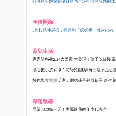
打減痛分娩會腰痠背痛嗎？這些減痛分娩的迷
產後照顧
3套拉筋伸展操，輕鬆和「媽媽手」說bye bye
育兒生活
專家解惑‧揪出4大因素 大發現！孩子吃飯慢
擔心把小孩養壞？花5分鐘測驗自己是不是恐
教你觀察寶寶反應，別把孩子包成粽子 新生
專題報導
展望2020每一天！專屬於我的年度代表字