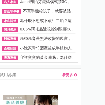
Janet謝怡芬虎媽模式禁3C，看...
名人家庭
不買手機給孩子，就要被貼「...
部落客專欄
為什麼不想或不敢生二胎？這8...
家庭關係
0.05%阿托品近視控制眼藥水納...
寶貝健康
晚婚晚育是無法改變的現實，...
醫師專欄
小說家青竹酒產後成半植物人...
產後照護
守護寶寶的黃金睡眠：為什麼...
專家專欄
試用募集
看更多