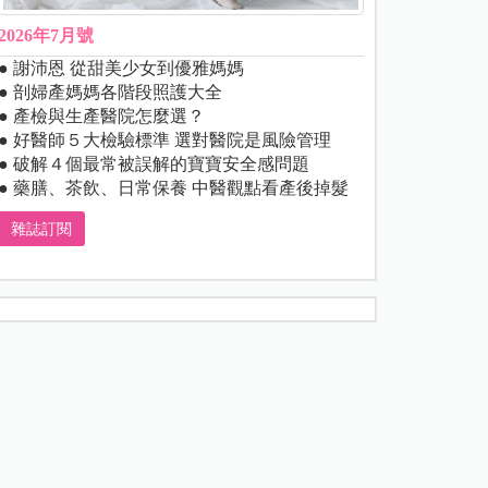
2026年7月號
● 謝沛恩 從甜美少女到優雅媽媽
● 剖婦產媽媽各階段照護大全
● 產檢與生產醫院怎麼選？
● 好醫師５大檢驗標準 選對醫院是風險管理
● 破解４個最常被誤解的寶寶安全感問題
● 藥膳、茶飲、日常保養 中醫觀點看產後掉髮
雜誌訂閱