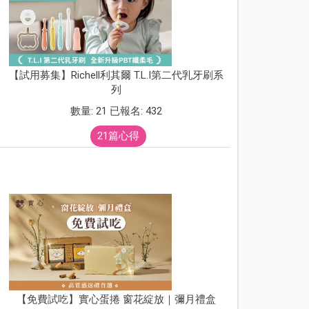
【試用募集】Richell利其爾 T.L.I第二代乳牙刷系
列
數量: 21 已報名: 432
21篇心得
【免費試吃】實心蛋捲 窗花綻放｜彌月禮盒