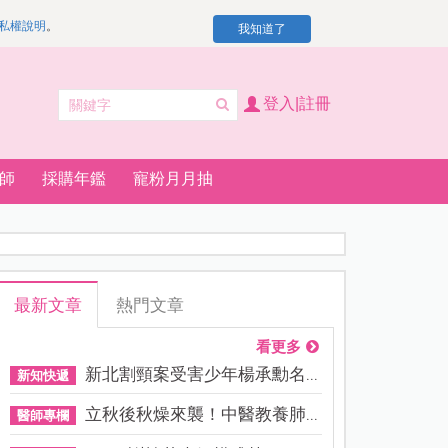
私權說明
。
我知道了
登入|註冊
師
採購年鑑
寵粉月月抽
最新文章
熱門文章
看更多
新北割頸案受害少年楊承勳名...
新知快遞
立秋後秋燥來襲！中醫教養肺...
醫師專欄