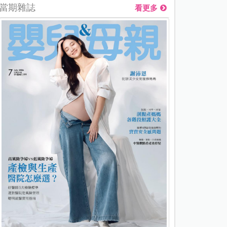
當期雜誌
看更多