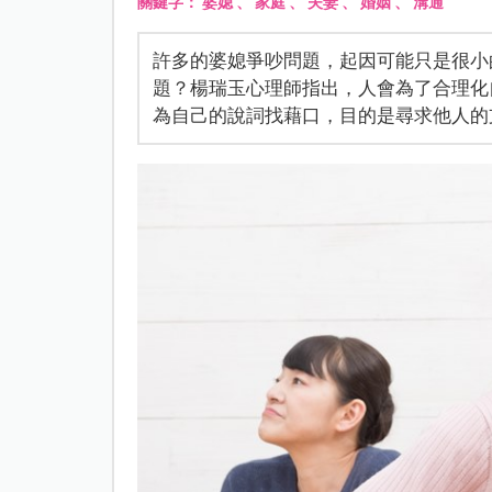
關鍵字：
婆媳
、
家庭
、
夫妻
、
婚姻
、
溝通
許多的婆媳爭吵問題，起因可能只是很小
題？楊瑞玉心理師指出，人會為了合理化
為自己的說詞找藉口，目的是尋求他人的