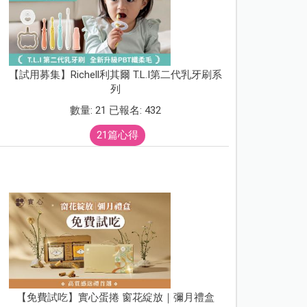
【試用募集】Richell利其爾 T.L.I第二代乳牙刷系
列
數量: 21 已報名: 432
21篇心得
【免費試吃】實心蛋捲 窗花綻放｜彌月禮盒