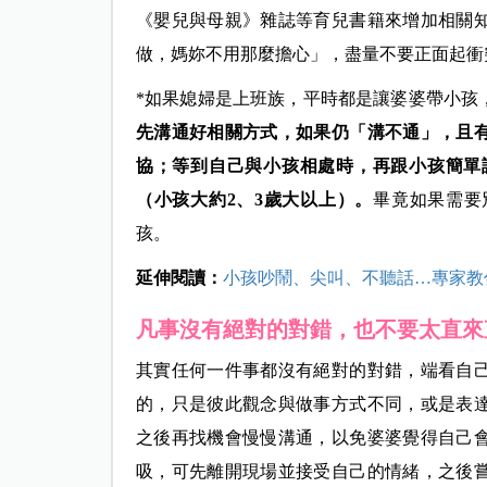
《嬰兒與母親》雜誌等育兒書籍來增加相關
做，媽妳不用那麼擔心」，盡量不要正面起衝
*如果媳婦是上班族，平時都是讓婆婆帶小孩
先溝通好相關方式，如果仍「溝不通」，且
協；等到自己與小孩相處時，再跟小孩簡單
（小孩大約2、3歲大以上）。
畢竟如果需要
孩。
延伸閱讀：
小孩吵鬧、尖叫、不聽話…專家教
凡事沒有絕對的對錯，也不要太直來
其實任何一件事都沒有絕對的對錯，端看自
的，只是彼此觀念與做事方式不同，或是表
之後再找機會慢慢溝通，以免婆婆覺得自己
吸，可先離開現場並接受自己的情緒，之後