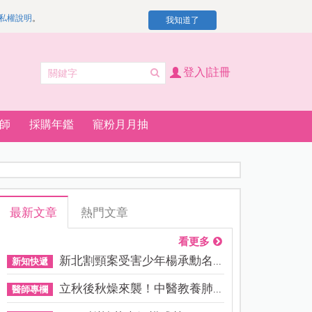
私權說明
。
我知道了
登入|註冊
師
採購年鑑
寵粉月月抽
最新文章
熱門文章
看更多
新北割頸案受害少年楊承勳名...
新知快遞
立秋後秋燥來襲！中醫教養肺...
醫師專欄