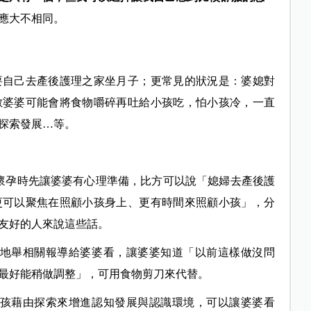
應大不相同。
要自己去產後護理之家坐月子；更常見的狀況是：婆媳對
數婆婆可能會將食物嚼碎再吐給小孩吃，怕小孩冷，一直
探索發展…等。
懷孕時先讓婆婆有心理準備，比方可以說「媳婦去產後護
更可以聚焦在照顧小孩身上、更有時間來照顧小孩」，分
友好的人來說這些話。
轉地舉相關報導給婆婆看，讓婆婆知道「以前這樣做沒問
最好能稍做調整」，可用食物剪刀來代替。
小孩藉由探索來增進認知發展與認識環境，可以讓婆婆看