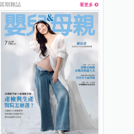
當期雜誌
看更多