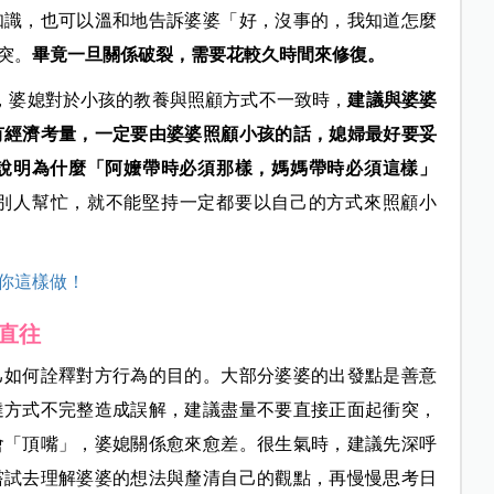
知識，也可以溫和地告訴婆婆「好，沒事的，我知道怎麼
突。
畢竟一旦關係破裂，需要花較久時間來修復。
，婆媳對於小孩的教養與照顧方式不一致時，
建議與婆婆
有經濟考量，一定要由婆婆照顧小孩的話，媳婦最好要妥
說明為什麼「阿嬤帶時必須那樣，媽媽帶時必須這樣」
別人幫忙，就不能堅持一定都要以自己的方式來照顧小
你這樣做！
直往
己如何詮釋對方行為的目的。大部分婆婆的出發點是善意
達方式不完整造成誤解，建議盡量不要直接正面起衝突，
會「頂嘴」，婆媳關係愈來愈差。很生氣時，建議先深呼
嘗試去理解婆婆的想法與釐清自己的觀點，再慢慢思考日