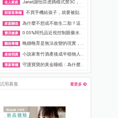
Janet謝怡芬虎媽模式禁3C，看...
名人家庭
不買手機給孩子，就要被貼「...
部落客專欄
為什麼不想或不敢生二胎？這8...
家庭關係
0.05%阿托品近視控制眼藥水納...
寶貝健康
晚婚晚育是無法改變的現實，...
醫師專欄
小說家青竹酒產後成半植物人...
產後照護
守護寶寶的黃金睡眠：為什麼...
專家專欄
試用募集
看更多