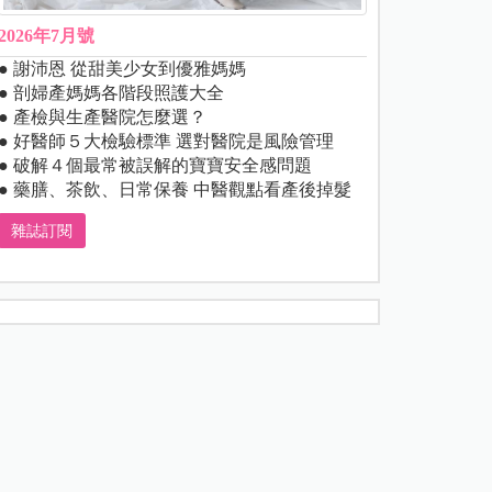
2026年7月號
● 謝沛恩 從甜美少女到優雅媽媽
● 剖婦產媽媽各階段照護大全
● 產檢與生產醫院怎麼選？
● 好醫師５大檢驗標準 選對醫院是風險管理
● 破解４個最常被誤解的寶寶安全感問題
● 藥膳、茶飲、日常保養 中醫觀點看產後掉髮
雜誌訂閱