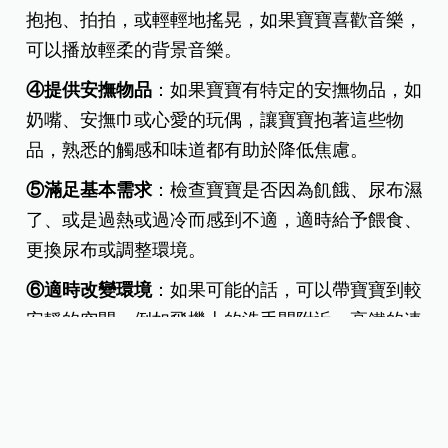
抱抱、拍拍，或輕輕地搖晃，如果寶寶喜歡音樂，
可以播放輕柔的背景音樂。
④提供安撫物品
：如果寶寶有特定的安撫物品，如
奶嘴、安撫巾或心愛的玩偶，讓寶寶抱著這些物
品，熟悉的觸感和味道都有助於降低焦慮。
⑤滿足基本需求
：檢查寶寶是否因為飢餓、尿布濕
了、或是過熱或過冷而感到不適，適時給予餵食、
更換尿布或調整環境。
⑥適時改變環境
：如果可能的話，可以帶寶寶到較
安靜的空間，例如飛機上的洗手間附近、高鐵的連
接處等，讓寶寶有機會稍微轉換環境，降低刺激。
⑦用肢體接觸傳遞安全感
：有些寶寶透過肌膚接觸
可以更快安定，例如讓寶寶趴在胸口聽父母的心跳