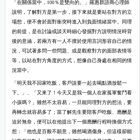
「在關係當中，100％是雙向的。」羅惠群諮商心理師
說明，了解對方是第一步，接下來就是要站在對方的立
場想，便不會於面對衝突時進入到負面情緒當中。同理
的前提，是在討論或談天時細心發掘對方說明情況時背
後的意涵，若兩方有一人不擅於使用言詞形容自己的情
況，可試著多問一些問題、或是觀察對方的面部表情等
等，以站在對方角度的方式，想像自己身處在相同的情
況當中。
「明天我不回家吃飯，客戶說要一起去喝點酒放鬆一
下。」、「又來了！今天又是我一個人在家孤軍奮鬥看
小孩嗎？」雖然不太容易，一旦能同理對方的想法，要
再轉念就容易多了；當了
解
先生要陪客戶吃飯、應酬是
迫於無奈，便可以在他提出下一個應酬行程時換個方式
想：「他也是百般不願意，雖然喝酒傷身，但這樣卻能