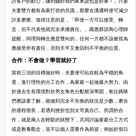
討客戶的歡心，賺到錢對我們家來說也是好事！」只要
夫妻雙方都有為家打拚的共識，那麼在溝通時便可減少
許多磨擦。值得注意的是，「即使一方可以接受、轉
念，但不代表他就完全承擔責任。」羅惠群諮商心理師
提醒，同理與轉念應是雙向的，任何一方都不該被視為
應接受所有責任，否則天平又會回到不平衡的位置。
合作：不會做？學習就好了
當前三項的目標做好時，夫妻便可站在較為平穩的角
度，進行理性的分工合作，為家庭一起做最大努力。由
於過去生長環境對於男女角色分配根深蒂固，爸比媽咪
們應該要了解，能做到完全不失衡的狀況是少數，磨合
的過程很長，若遇到挫折也別太苛責自己。所謂的合
作，就是兩人在輕鬆的狀態下，共同討論家庭分工方式
或是教養觀念，並不以個人需要作為前提；例如於假日