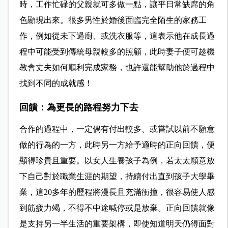
時，工作忙碌的父親就可多做一點，讓平日常缺席的角
色顯現出來。很多男性於婚後面臨完全陌生的家務工
作，例如從未下過廚、或洗衣服等，這表示他在成長過
程中可能受到傳統母親較多的照顧，此時妻子便可趁機
教會丈夫如何順利完成家務，也許還能幫助他於過程中
找到不同的成就感！
回饋：為更長的路程努力下去
合作的過程中，一定偶有付出較多、或嘗試以前不願意
做的行為的一方，此時另一方給予適時的正向回饋，便
顯得珍貴且重要。以女人生養孩子為例，若太太願意放
下自己對於職業生涯的期望，持續付出直到孩子大學畢
業，這20多年的歷程將漫長且充滿衝撞，很容易使人感
到筋疲力竭，不得不中途喊停或是放棄。正向回饋就像
是支持另一半生活的重要架構，即使知道明天仍得面對