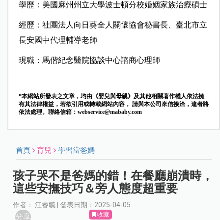
學歷：美國麻州州立大學波士頓分校婚姻家族治療碩士
經歷：社團法人向日葵全人關懷協會秘書長、臺北市立
長安國中代理輔導老師
現職：馬偕紀念醫院協談中心諮商心理師
*本網站所發表之文章，均由《嬰兒與母親》及其他相關著作權人依法擁
有其法律權益，若欲引用或轉載網站內容， 請與本公司來信接洽，違者將
依法處理。聯絡信箱：
webservice@mababy.com
首頁
育兒
學習當爸媽
孩子哭不是爸媽的錯！在餐廳崩潰時，
這些安撫技巧＆旁人態度超重要
作者： 江睿毓 | 發表日期：2025-04-05
收藏
分享