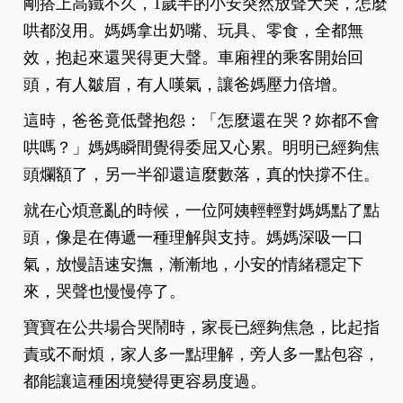
剛搭上高鐵不久，1歲半的小安突然放聲大哭，怎麼
哄都沒用。媽媽拿出奶嘴、玩具、零食，全都無
效，抱起來還哭得更大聲。車廂裡的乘客開始回
頭，有人皺眉，有人嘆氣，讓爸媽壓力倍增。
這時，爸爸竟低聲抱怨：「怎麼還在哭？妳都不會
哄嗎？」媽媽瞬間覺得委屈又心累。明明已經夠焦
頭爛額了，另一半卻還這麼數落，真的快撐不住。
就在心煩意亂的時候，一位阿姨輕輕對媽媽點了點
頭，像是在傳遞一種理解與支持。媽媽深吸一口
氣，放慢語速安撫，漸漸地，小安的情緒穩定下
來，哭聲也慢慢停了。
寶寶在公共場合哭鬧時，家長已經夠焦急，比起指
責或不耐煩，家人多一點理解，旁人多一點包容，
都能讓這種困境變得更容易度過。