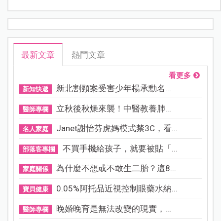
最新文章
熱門文章
看更多
新北割頸案受害少年楊承勳名...
新知快遞
立秋後秋燥來襲！中醫教養肺...
醫師專欄
Janet謝怡芬虎媽模式禁3C，看...
名人家庭
不買手機給孩子，就要被貼「...
部落客專欄
為什麼不想或不敢生二胎？這8...
家庭關係
0.05%阿托品近視控制眼藥水納...
寶貝健康
晚婚晚育是無法改變的現實，...
醫師專欄