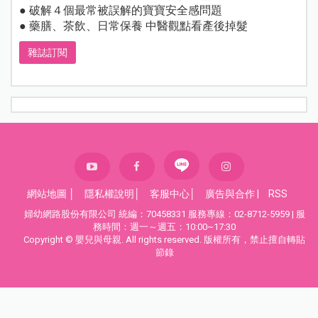
● 破解４個最常被誤解的寶寶安全感問題
● 藥膳、茶飲、日常保養 中醫觀點看產後掉髮
雜誌訂閱
網站地圖
│
隱私權說明
│
客服中心
│
廣告與合作
|
RSS
婦幼網路股份有限公司 統編：70458331 服務專線：02-8712-5959 | 服
務時間：週一～週五：10:00~17:30
Copyright © 嬰兒與母親. All rights reserved. 版權所有，禁止擅自轉貼
節錄