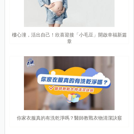
樓心潼，活出自己！欣喜迎接「小毛豆」開啟幸福新篇
章
你家衣服真的有洗乾淨嗎？醫師教戰衣物清潔訣竅