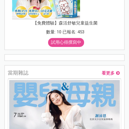
【免費體驗】森活舒敏兒童益生菌
數量: 10 已報名: 453
試用心得撰寫中
當期雜誌
看更多