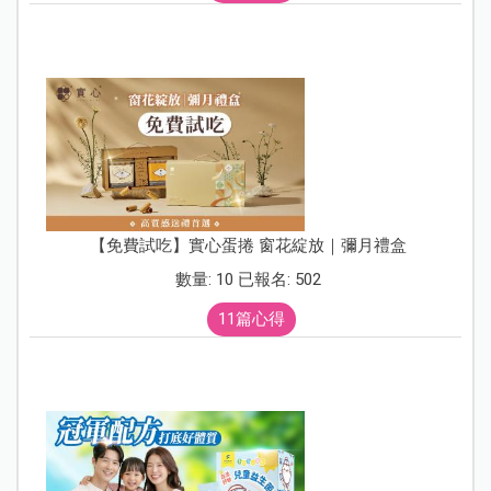
【免費試吃】實心蛋捲 窗花綻放｜彌月禮盒
數量: 10 已報名: 502
11篇心得