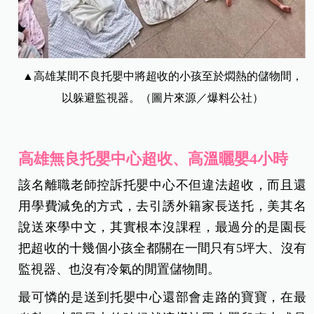
▲高雄某間不良托嬰中將超收的小孩至於燜熱的儲物間，
以躲避監視器。（圖片來源／爆料公社）
高雄無良托嬰中心超收、高溫曬嬰4小時
該名離職老師控訴托嬰中心不但違法超收，而且還
用學費減免的方式，去引誘外籍家長送托，美其名
說送來學中文，其實根本沒課程，最過分的是園長
把超收的十幾個小孩全都關在一間只有5坪大、沒有
監視器、也沒有冷氣的閒置儲物間。
最可憐的是送到托嬰中心還部會走路的寶寶，在最