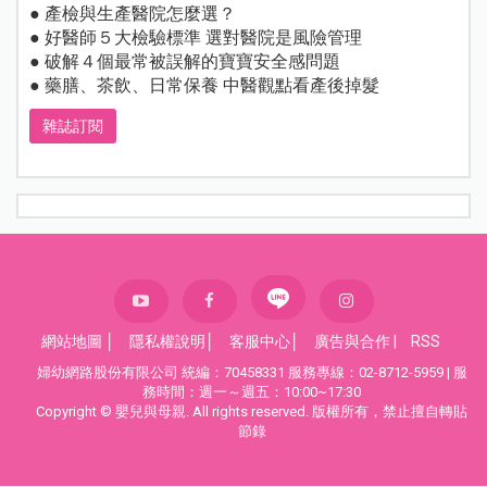
● 產檢與生產醫院怎麼選？
● 好醫師５大檢驗標準 選對醫院是風險管理
● 破解４個最常被誤解的寶寶安全感問題
● 藥膳、茶飲、日常保養 中醫觀點看產後掉髮
雜誌訂閱
網站地圖
│
隱私權說明
│
客服中心
│
廣告與合作
|
RSS
婦幼網路股份有限公司 統編：70458331 服務專線：02-8712-5959 | 服
務時間：週一～週五：10:00~17:30
Copyright © 嬰兒與母親. All rights reserved. 版權所有，禁止擅自轉貼
節錄