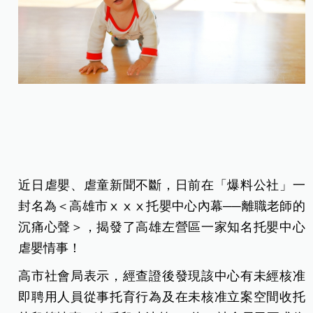
近日虐嬰、虐童新聞不斷，日前在「爆料公社」一
封名為＜高雄市ⅹⅹⅹ托嬰中心內幕──離職老師的
沉痛心聲＞，揭發了高雄左營區一家知名托嬰中心
虐嬰情事！
高市社會局表示，經查證後發現該中心有未經核准
即聘用人員從事托育行為及在未核准立案空間收托