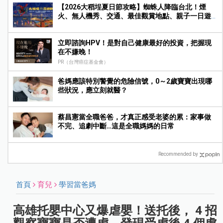
【2026大稻埕夏日節攻略】蜘蛛人降臨台北！煙
火、無人機秀、交通、最佳觀賞地點、親子一日遊
玩法一次收藏
立即諮詢HPV！是對自己健康最好的投資，把握現
在不嫌晚！
PR（台灣癌症基金會）
爸媽應該特別警覺的危險信號，0～2歲寶寶出現哪
些狀況，應立刻就醫？
蔡昌憲當全職爸爸，才真正感受老婆的累：家事做
不完、追劇中斷…這是全職媽媽的日常
Recommended by
首頁
育兒
學習當爸媽
高雄托嬰中心又爆虐嬰！送托後， 4 招