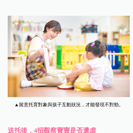
▲留意托育對象與孩子互動狀況，才能發現不對勁。
送托後，4招觀察寶寶是否遭虐