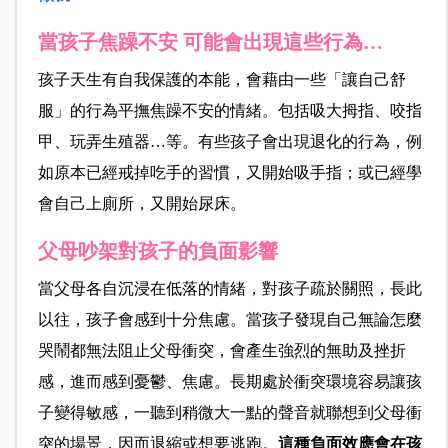
當孩子焦躁不安 可能會出現這些行為…
孩子天生有自我保護的本能，會藉由一些「讓自己舒
服」的行為平撫焦躁不安的情緒。包括吸大拇指、咬指
甲、玩弄生殖器…等。有些孩子會出現退化的行為，例
如原本已經戒掉吃手的習慣，又開始吸手指；或已經學
會自己上廁所，又開始尿床。
父母吵架對孩子的負面影響
當父母各自沉浸在低落的情緒，對孩子疏於關照，長此
以往，孩子會感到十分焦慮。當孩子發現自己無論怎麼
哭鬧都無法阻止父母衝突，會產生強烈的無助及挫折
感，進而感到憂鬱、焦慮。長期處於衝突環境容易讓孩
子變得敏感，一聽到稍微大一點的聲音就聯想到父母衝
突的場景，因而退縮或想要逃跑。
這種負面效應會在孩