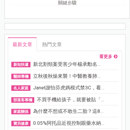
關鍵步驟
最新文章
熱門文章
看更多
新北割頸案受害少年楊承勳名...
新知快遞
立秋後秋燥來襲！中醫教養肺...
醫師專欄
Janet謝怡芬虎媽模式禁3C，看...
名人家庭
不買手機給孩子，就要被貼「...
部落客專欄
為什麼不想或不敢生二胎？這8...
家庭關係
0.05%阿托品近視控制眼藥水納...
寶貝健康