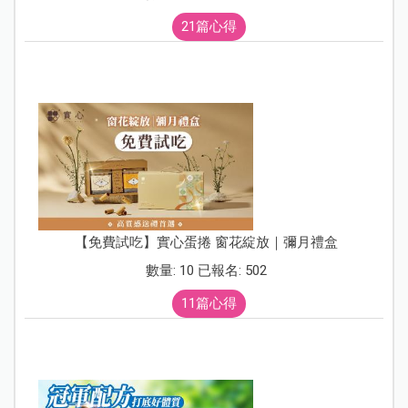
21篇心得
【免費試吃】實心蛋捲 窗花綻放｜彌月禮盒
數量: 10 已報名: 502
11篇心得