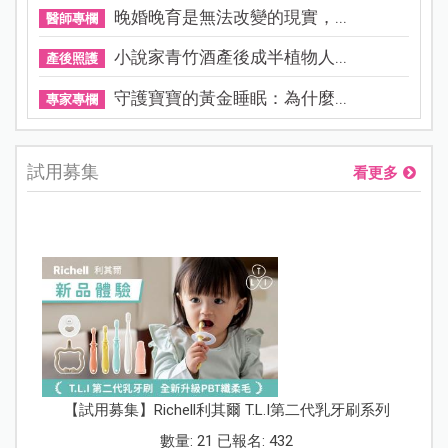
晚婚晚育是無法改變的現實，...
醫師專欄
小說家青竹酒產後成半植物人...
產後照護
守護寶寶的黃金睡眠：為什麼...
專家專欄
試用募集
看更多
【試用募集】Richell利其爾 T.L.I第二代乳牙刷系列
數量: 21 已報名: 432