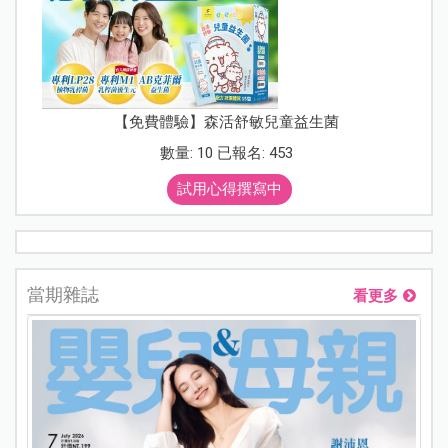
【免費體驗】森活舒敏兒童益生菌
數量: 10 已報名: 453
試用心得撰寫中
當期雜誌
看更多