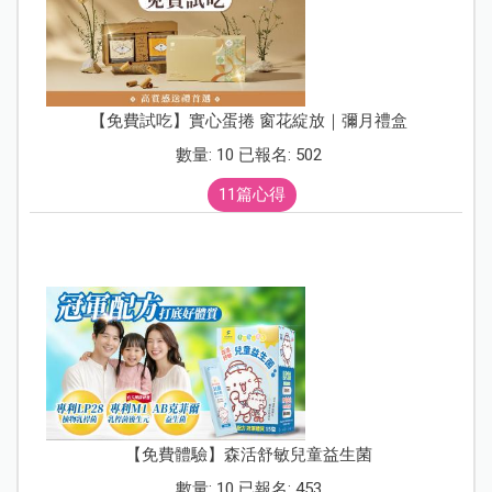
【免費試吃】實心蛋捲 窗花綻放｜彌月禮盒
數量: 10 已報名: 502
11篇心得
【免費體驗】森活舒敏兒童益生菌
數量: 10 已報名: 453