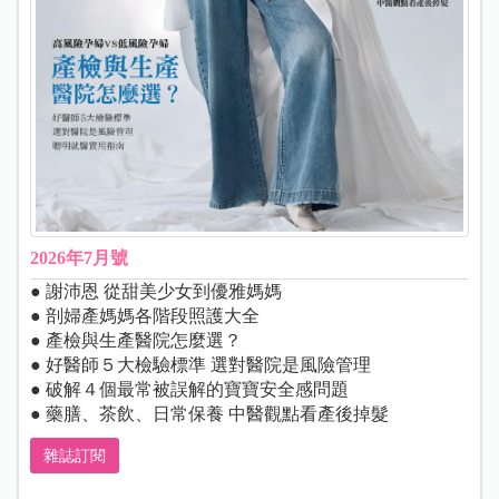
2026年7月號
● 謝沛恩 從甜美少女到優雅媽媽
● 剖婦產媽媽各階段照護大全
● 產檢與生產醫院怎麼選？
● 好醫師５大檢驗標準 選對醫院是風險管理
● 破解４個最常被誤解的寶寶安全感問題
● 藥膳、茶飲、日常保養 中醫觀點看產後掉髮
雜誌訂閱