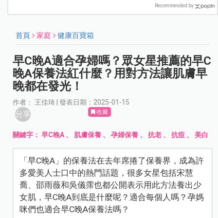
Recommended by
首頁
家庭
健康百寶箱
早C晚A適合孕婦嗎？眾女星推薦的早C
晚A保養法紅什麼？用對方法讓肌膚早
晚都在發光！
作者： 王佳琦 | 發表日期：2025-01-15
收藏
分享
關鍵字：
早C晚A
、
肌膚保養
、
孕婦保養
、
抗老
、
抗痘
、
美白
「早C晚A」的保養法在去年席捲了保養界，成為許
多愛美人士口中的熱門話題，很多女星包括宋慧
喬、邵雨薇和吳儀霈也都公開表示用此方法養出少
女肌，早C晚A到底是什麼呢？適合每個人嗎？孕媽
咪們也適合早C晚A保養法嗎？