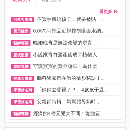
看更多
不買手機給孩子，就要被貼「...
部落客專欄
0.05%阿托品近視控制眼藥水納...
寶貝健康
晚婚晚育是無法改變的現實，...
醫師專欄
小說家青竹酒產後成半植物人...
產後照護
守護寶寶的黃金睡眠：為什麼...
專家專欄
腦科學家都在做的散步秘訣！...
健康百寶箱
「媽媽去哪裡了？」4歲孩子還...
學習當爸媽
父親節特輯｜媽媽餵母奶時，...
學習當爸媽
經痛的4種元兇大不同！從體質...
醫師專欄