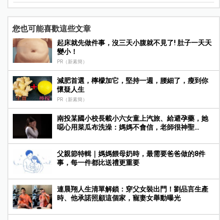
您也可能喜歡這些文章
起床就先做件事，沒三天小腹就不見了! 肚子一天天
變小！
PR（新素簡）
減肥首選，檸檬加它，堅持一週，腰細了，瘦到你
懷疑人生
PR（新素簡）
南投某國小校長載小六女童上汽旅、給避孕藥，她
噁心用菜瓜布洗澡：媽媽不會信，老師很神聖…
父親節特輯｜媽媽餵母奶時，最需要爸爸做的8件
事，每一件都比送禮更重要
連晨翔人生清單解鎖：穿父女裝出門！劉品言生產
時、他承諾照顧這個家，寵妻女舉動曝光