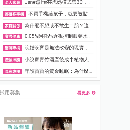
Janet謝怡芬虎媽模式禁3C，看...
名人家庭
不買手機給孩子，就要被貼「...
部落客專欄
為什麼不想或不敢生二胎？這8...
家庭關係
0.05%阿托品近視控制眼藥水納...
寶貝健康
晚婚晚育是無法改變的現實，...
醫師專欄
小說家青竹酒產後成半植物人...
產後照護
守護寶寶的黃金睡眠：為什麼...
專家專欄
試用募集
看更多