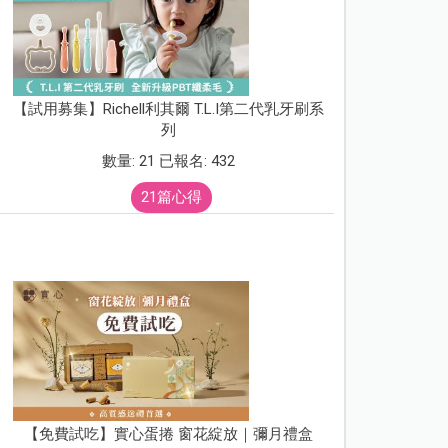
【試用募集】Richell利其爾 T.L.I第二代乳牙刷系
列
數量: 21 已報名: 432
21篇心得
【免費試吃】實心蛋捲 窗花綻放｜彌月禮盒