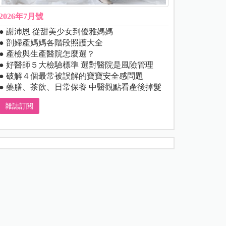
2026年7月號
● 謝沛恩 從甜美少女到優雅媽媽
● 剖婦產媽媽各階段照護大全
● 產檢與生產醫院怎麼選？
● 好醫師５大檢驗標準 選對醫院是風險管理
● 破解４個最常被誤解的寶寶安全感問題
● 藥膳、茶飲、日常保養 中醫觀點看產後掉髮
雜誌訂閱