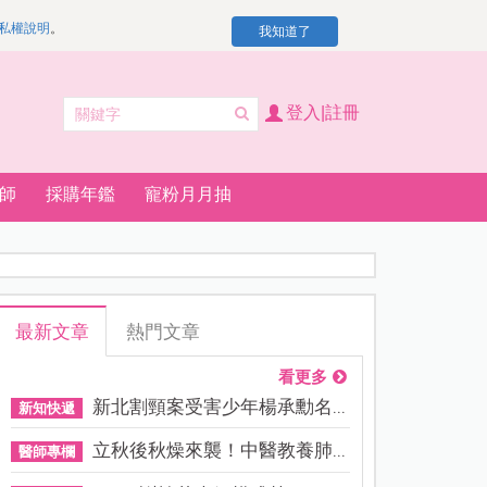
私權說明
。
我知道了
登入|註冊
師
採購年鑑
寵粉月月抽
最新文章
熱門文章
看更多
新北割頸案受害少年楊承勳名...
新知快遞
立秋後秋燥來襲！中醫教養肺...
醫師專欄