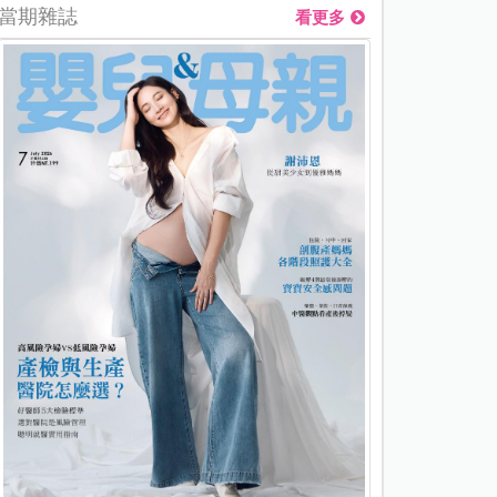
當期雜誌
看更多