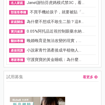
Janet謝怡芬虎媽模式禁3C，看...
名人家庭
不買手機給孩子，就要被貼「...
部落客專欄
為什麼不想或不敢生二胎？這8...
家庭關係
0.05%阿托品近視控制眼藥水納...
寶貝健康
晚婚晚育是無法改變的現實，...
醫師專欄
小說家青竹酒產後成半植物人...
產後照護
守護寶寶的黃金睡眠：為什麼...
專家專欄
試用募集
看更多