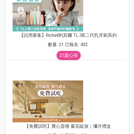
【試用募集】Richell利其爾 T.L.I第二代乳牙刷系列
數量: 21 已報名: 432
21篇心得
【免費試吃】實心蛋捲 窗花綻放｜彌月禮盒