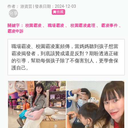
作者： 游資芸 | 發表日期：2024-12-03
收藏
分享
關鍵字：
校園霸凌
、
職場霸凌
、
校園霸凌處理
、
霸凌事件
、
霸凌申訴
職場霸凌、校園霸凌案頻傳，當媽媽聽到孩子想當
霸凌揭發者，到底該贊成還是反對？期盼透過正確
的引導，幫助每個孩子除了不傷害別人，更學會保
護自己。