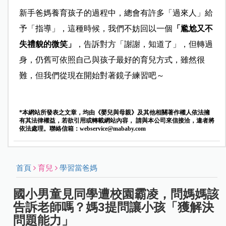
新手爸媽養育孩子的過程中，總會有許多「過來人」給
予「指導」，這種時候，我們不妨回以一個
「尷尬又不
失禮貌的微笑」
，告訴對方「謝謝，知道了」，但轉過
身，仍舊可依照自己與孩子最好的育兒方式，雖然很
難，但我們從現在開始對著鏡子練習吧～
*本網站所發表之文章，均由《嬰兒與母親》及其他相關著作權人依法擁
有其法律權益，若欲引用或轉載網站內容， 請與本公司來信接洽，違者將
依法處理。聯絡信箱：
webservice@mababy.com
首頁
育兒
學習當爸媽
國小男童見同學遭校園霸凌，問媽媽該
告訴老師嗎？媽3提問讓小孩「獲解決
問題能力」