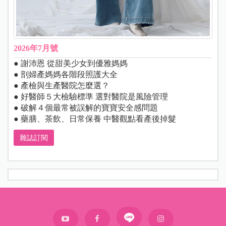
2026年7月號
● 謝沛恩 從甜美少女到優雅媽媽
● 剖婦產媽媽各階段照護大全
● 產檢與生產醫院怎麼選？
● 好醫師５大檢驗標準 選對醫院是風險管理
● 破解４個最常被誤解的寶寶安全感問題
● 藥膳、茶飲、日常保養 中醫觀點看產後掉髮
雜誌訂閱