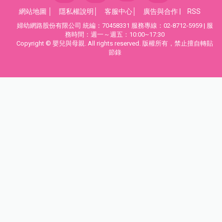
網站地圖
│
隱私權說明
│
客服中心
│
廣告與合作
|
RSS
婦幼網路股份有限公司 統編：70458331 服務專線：02-8712-5959 | 服
務時間：週一～週五：10:00~17:30
Copyright © 嬰兒與母親. All rights reserved. 版權所有，禁止擅自轉貼
節錄