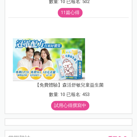
數量: 10 已報名: 502
11篇心得
【免費體驗】森活舒敏兒童益生菌
數量: 10 已報名: 453
試用心得撰寫中