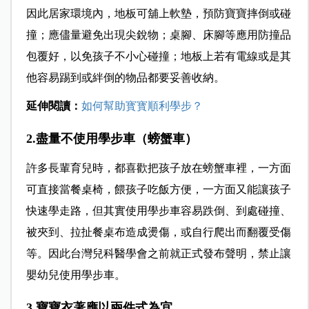
因此居家環境內，地板可舖上軟墊，預防寶寶摔倒或碰
撞；應儘量避免出現尖銳物；桌腳、床腳等應用防撞品
包覆好，以免孩子不小心碰撞；地板上若有電線或是其
他容易踢到或絆倒的物品都要妥善收納。
延伸閱讀：
如何幫助寳寳順利學步？
2.盡量不使用學步車（螃蟹車）
許多長輩育兒時，都喜歡把孩子放在螃蟹車裡，一方面
可直接當餐桌椅，餵孩子吃飯方便，一方面又能讓孩子
快速學走路，但其實使用學步車容易跌倒、到處碰撞、
被夾到、拉扯餐桌布造成燙傷，或自行爬出而翻覆受傷
等。因此台灣兒科醫學會之前就正式發布聲明，禁止讓
嬰幼兒使用學步車。
3.寶寶衣著應以兩件式為宜