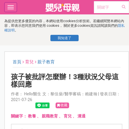
Toggle
navigation
為提供您更多優質的內容，本網站使用cookies分析技術。若繼續閱覽本網站內
容，即表示您同意我們使用 cookies， 關於更多cookies資訊請閱讀我們的
隱私
權說明
。
我知道了
首頁
育兒
親子教育
孩子被批評怎麼辦！3種狀況父母這
樣回應
作者： Hello醫生 文：黎佳燊/醫學審稿：賴建翰 | 發表日期：
2021-07-26
收藏
關鍵字：
教養
、
親職教育
、
育兒
、
溝通