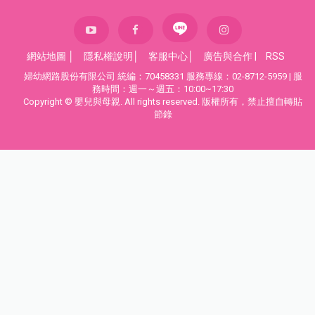
網站地圖
│
隱私權說明
│
客服中心
│
廣告與合作
|
RSS
婦幼網路股份有限公司 統編：70458331 服務專線：02-8712-5959 | 服
務時間：週一～週五：10:00~17:30
Copyright © 嬰兒與母親. All rights reserved. 版權所有，禁止擅自轉貼
節錄