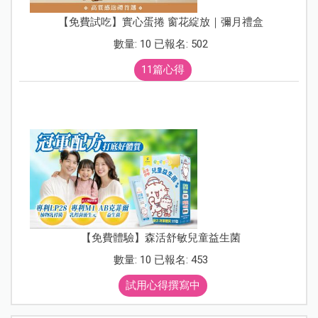
【免費試吃】實心蛋捲 窗花綻放｜彌月禮盒
數量: 10 已報名: 502
11篇心得
【免費體驗】森活舒敏兒童益生菌
數量: 10 已報名: 453
試用心得撰寫中