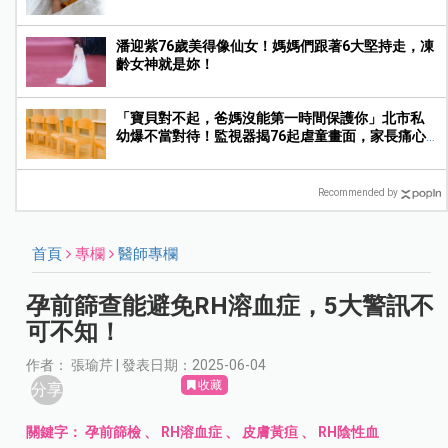
月底
潘迎紫76歲美得像仙女！媽媽們跟著6大堅持走，凍
齡女神就是妳！
「寶貝對不起，爸媽沒能第一時間保護你」北市私
幼爆不當對待！監視器揭76起虐童畫面，家長痛心
提告
Recommended by
首頁
專欄
醫師專欄
孕前篩查能避免RH溶血症，5大警訊不
可不知！
作者： 張瑜芹 | 發表日期：2025-06-04
收藏
分享
關鍵字：
孕前篩檢
、
RH溶血症
、
皮膚黃疸
、
RH陰性血