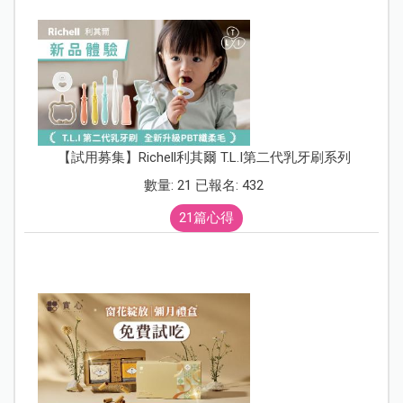
【試用募集】Richell利其爾 T.L.I第二代乳牙刷系列
數量: 21 已報名: 432
21篇心得