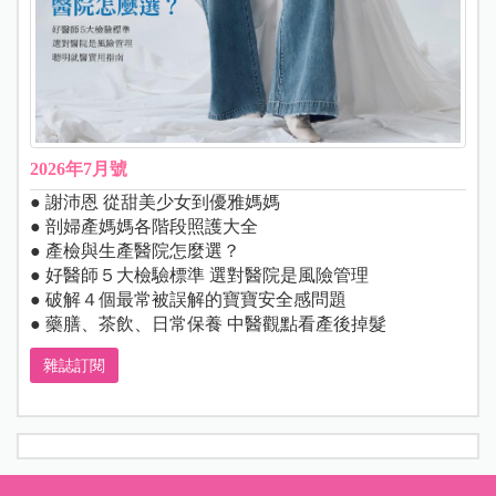
2026年7月號
● 謝沛恩 從甜美少女到優雅媽媽
● 剖婦產媽媽各階段照護大全
● 產檢與生產醫院怎麼選？
● 好醫師５大檢驗標準 選對醫院是風險管理
● 破解４個最常被誤解的寶寶安全感問題
● 藥膳、茶飲、日常保養 中醫觀點看產後掉髮
雜誌訂閱