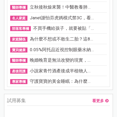
立秋後秋燥來襲！中醫教養肺...
醫師專欄
Janet謝怡芬虎媽模式禁3C，看...
名人家庭
不買手機給孩子，就要被貼「...
部落客專欄
為什麼不想或不敢生二胎？這8...
家庭關係
0.05%阿托品近視控制眼藥水納...
寶貝健康
晚婚晚育是無法改變的現實，...
醫師專欄
小說家青竹酒產後成半植物人...
產後照護
守護寶寶的黃金睡眠：為什麼...
專家專欄
試用募集
看更多