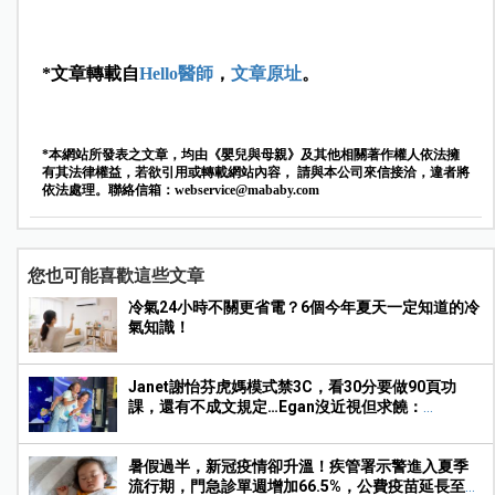
*文章轉載自
Hello醫師
，
文章原址
。
*本網站所發表之文章，均由《嬰兒與母親》及其他相關著作權人依法擁
有其法律權益，若欲引用或轉載網站內容， 請與本公司來信接洽，違者將
依法處理。聯絡信箱：
webservice@mababy.com
您也可能喜歡這些文章
冷氣24小時不關更省電？6個今年夏天一定知道的冷
氣知識！
Janet謝怡芬虎媽模式禁3C，看30分要做90頁功
課，還有不成文規定…Egan沒近視但求饒：
Mummy, please～
暑假過半，新冠疫情卻升溫！疾管署示警進入夏季
流行期，門急診單週增加66.5%，公費疫苗延長至9