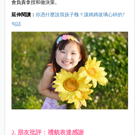
會負責拿捏和做決策。
延伸閱讀：
你憑什麼說我孩子醜？讓媽媽玻璃心碎的7
句話
2. 朋友批評：禮貌表達感謝