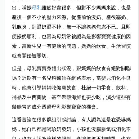
出，哺餵
母乳
雖然好處很多，但對不少媽媽來說，也是
產後一個不小的壓力來源。從產前怕沒奶、產後塞奶、
乳腺炎，到退奶退不掉，無一不讓媽媽焦慮不已。且即
便餵奶順利，也因為母奶常被認為是影響寶寶健康的因
素，當新生兒一有健康的問題，媽媽的飲食、生活習慣
就會開始被關切。
但是，母乳寶寶身體出狀況，跟媽媽的飲食有絕對關聯
嗎？近期有一名兒科醫師在網路表示，當嬰兒消化不良
時，他會引導媽媽吃健康飲食，杜絕一切零食、飲料、
補品及中西藥物，甚至帶殼海鮮也要少吃，減少這些有
礙腸胃的成分透過母乳影響寶寶的機會。
這番言論在很多群組引起討論，有人認為這是在恐嚇媽
媽，她自己都是喝珍奶發奶，小孩也沒腸脹氣或消化不
良；也有人認為這樣的限制，會讓媽媽不想哺乳。也有