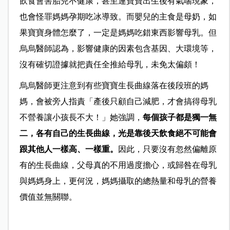
飲食會害胎兒不健康，甚至連寶寶出生後有氣喘現象，
也會怪罪媽媽孕期吃冰導致。而嬰兒的主食是母奶，如
果寶寶身體怎麼了，一定是媽媽吃錯東西影響母乳
。但
烏烏醫師認為，影響健康的因素包含基因、大環境等，
沒有確切證據就把責任全推給母乳，未免太偏頗！
烏烏醫師更注意到有些寶寶生長曲線落在後段班的媽
媽，會被旁人指責「產後只顧自己減肥，才會搞得母乳
不營養讓小孩長不大！」她強調，
每個孩子都是獨一無
二，各有自己的生長曲線，光是靠後天飲食絕不可能會
跟其他人一樣高、一樣重。
因此，只要沒有忽然偏離原
有的生長曲線，父母真的不用過度擔心，或歸咎在母乳
與媽媽身上，更何況，媽媽攝取的總熱量和母乳的營養
價值並無關聯。