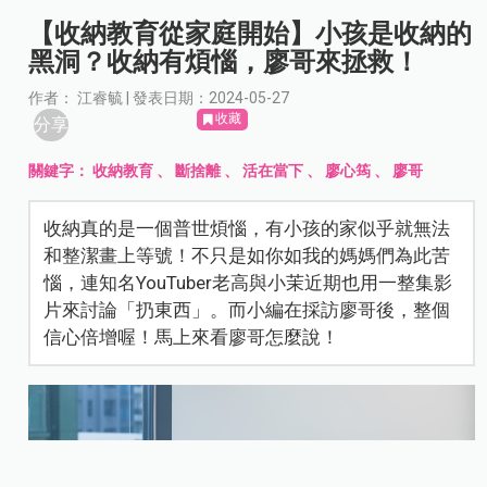
【收納教育從家庭開始】小孩是收納的
黑洞？收納有煩惱，廖哥來拯救！
作者： 江睿毓 | 發表日期：2024-05-27
收藏
分享
關鍵字：
收納教育
、
斷捨離
、
活在當下
、
廖心筠
、
廖哥
收納真的是一個普世煩惱，有小孩的家似乎就無法
和整潔畫上等號！不只是如你如我的媽媽們為此苦
惱，連知名YouTuber老高與小茉近期也用一整集影
片來討論「扔東西」。而小編在採訪廖哥後，整個
信心倍增喔！馬上來看廖哥怎麼說！