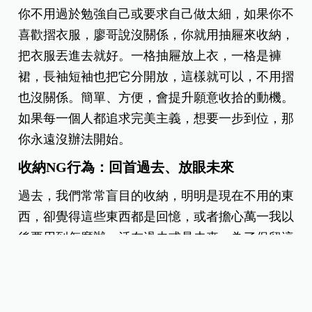
你不用過於勉強自己或要求自己做太細，如果你不
喜歡摺衣服，廖哥說沒關係，你就用抽屜來收納，
把衣服丟進去就好。一格抽屜放上衣，一格是褲
裙，長袖短袖也把它分開放，這樣就可以，不用摺
也沒關係。簡單、方便，會提升願意收拾的動機。
如果每一個人都追求完美主義，想要一步到位，那
你永遠沒辦法開始。
收納NG行為：回首過去、放眼未來
過去，我們常常盲目的收納，明明是現在不用的東
西，卻覺得這些東西都是回憶，或者擔心萬一我以
後要用到怎麼辦，活在過去或是未來，為了保留這
些東西買更多的櫃子來存放。
廖哥以前也曾經保存小時候各式各樣的信件或便條
紙，像是別人寫給他的信，問她：「廖心筠你是不