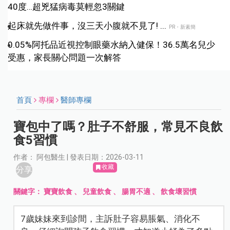
40度…超兇猛病毒莫輕忽3關鍵
起床就先做件事，沒三天小腹就不見了! ...
PR・新素簡
0.05%阿托品近視控制眼藥水納入健保！36.5萬名兒少
受惠，家長關心問題一次解答
首頁
專欄
醫師專欄
寶包中了嗎？肚子不舒服，常見不良飲
食5習慣
作者： 阿包醫生 | 發表日期：2026-03-11
收藏
分享
關鍵字：
寶寶飲食
、
兒童飲食
、
腸胃不適
、
飲食壞習慣
7歲妹妹來到診間，主訴肚子容易脹氣、消化不