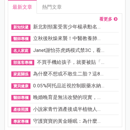
最新文章
熱門文章
看更多
新北割頸案受害少年楊承勳名...
新知快遞
立秋後秋燥來襲！中醫教養肺...
醫師專欄
Janet謝怡芬虎媽模式禁3C，看...
名人家庭
不買手機給孩子，就要被貼「...
部落客專欄
為什麼不想或不敢生二胎？這8...
家庭關係
0.05%阿托品近視控制眼藥水納...
寶貝健康
晚婚晚育是無法改變的現實，...
醫師專欄
小說家青竹酒產後成半植物人...
產後照護
守護寶寶的黃金睡眠：為什麼...
專家專欄