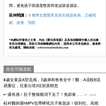
間，避免孩子因過度憋尿而使泌尿道感染。
延伸閱讀：
６種男女寶寶常見的生殖器疾病，正確照
顧、改善、預防
*本網站所發表之文章，均由《嬰兒與母親》及其他相關著作權人依法擁
有其法律權益，若欲引用或轉載網站內容， 請與本公司來信接洽，違者將
依法處理。聯絡信箱：
webservice@mababy.com
你也可能喜歡
5歲女童染A型流感，3歲弟和爸爸全中！醫：A流較B流
易重症，兒童出現3症狀莫輕忽
一週有感！肚子整個都消下去了！免節食，...
PR・新素簡
兒科醫師遇hMPV也帶哮吼兒子衝急診！咳到吐、高燒