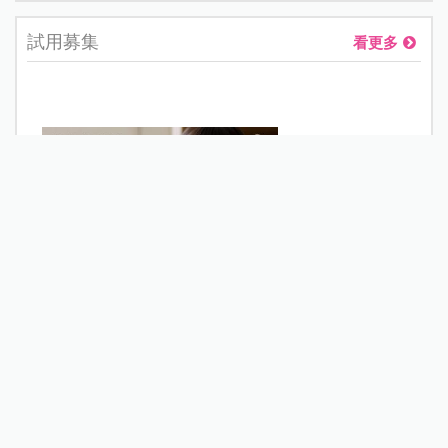
試用募集
看更多
【試用募集】Richell利其爾 T.L.I第二代乳牙刷系列
數量: 21 已報名: 432
21篇心得