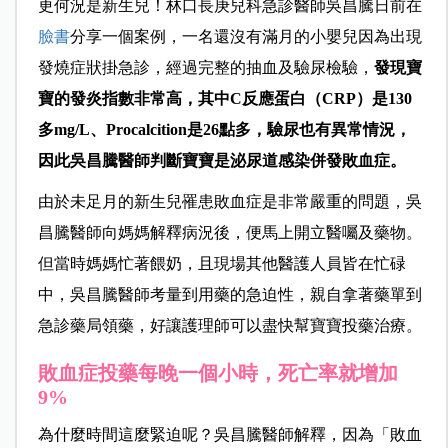
更何況是新生兒！林口長庚兒科急診醫師吳昌騰日前在
臉書
分享一個案例，一名還沒有滿月的小嬰兒因為出現
發燒症狀掛急診，經過完整的抽血及驗尿檢驗，
發現寶
寶的發炎指數非常高，其中C反應蛋白（CRP）是130
多mg/L、Procalcition是26點多，驗尿也有異常情況，
因此吳昌騰醫師判斷寶寶是泌尿道感染併發敗血症。
由於未足月的新生兒罹患敗血症是非常嚴重的問題，吳
昌騰醫師向媽媽解釋病況後，便馬上開立醫囑及藥物。
但當時媽媽忙著餵奶，且現場其他醫護人員皆在忙碌
中，吳昌騰醫師考量到用藥的急迫性，親自拿著藥單到
急診藥局領藥，好讓護理師可以盡快幫寶寶投藥治療。
敗血症投藥每晚一個小時，死亡率就增加
9%
為什麼時間這麼緊迫呢？吳昌騰醫師解釋，因為「敗血