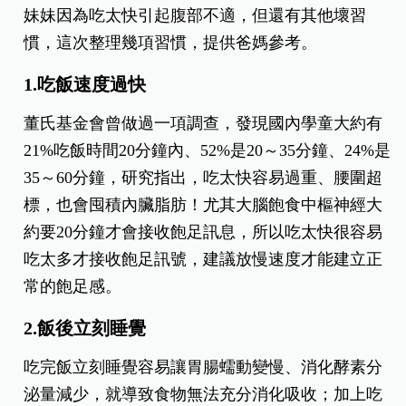
妹妹因為吃太快引起腹部不適，但還有其他壞習
慣，這次整理幾項習慣，提供爸媽參考。
1.吃飯速度過快
董氏基金會曾做過一項調查，發現國內學童大約有
21%吃飯時間20分鐘內、52%是20～35分鐘、24%是
35～60分鐘，研究指出，吃太快容易過重、腰圍超
標，也會囤積內臟脂肪！尤其大腦飽食中樞神經大
約要20分鐘才會接收飽足訊息，所以吃太快很容易
吃太多才接收飽足訊號，建議放慢速度才能建立正
常的飽足感。
2.飯後立刻睡覺
吃完飯立刻睡覺容易讓胃腸蠕動變慢、消化酵素分
泌量減少，就導致食物無法充分消化吸收；加上吃