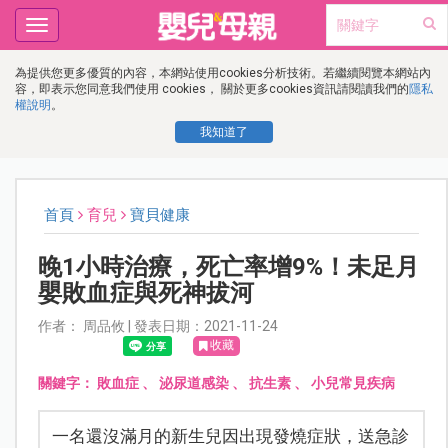
Toggle
navigation
為提供您更多優質的內容，本網站使用cookies分析技術。若繼續閱覽本網站內
容，即表示您同意我們使用 cookies， 關於更多cookies資訊請閱讀我們的
隱私
權說明
。
我知道了
首頁
育兒
寶貝健康
晚1小時治療，死亡率增9%！未足月
嬰敗血症與死神拔河
作者： 周品攸 | 發表日期：2021-11-24
收藏
關鍵字：
敗血症
、
泌尿道感染
、
抗生素
、
小兒常見疾病
一名還沒滿月的新生兒因出現發燒症狀，送急診