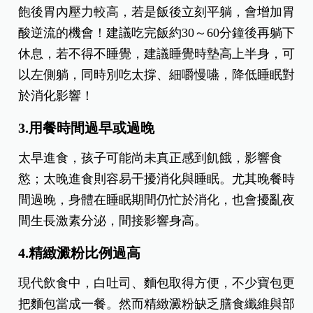
飽後胃內壓力較高，若是飯後立刻平躺，會增加胃
酸逆流的機會！建議吃完飯約30～60分鐘後再躺下
休息，若不得不睡覺，建議睡覺時墊高上半身，可
以左側躺，同時別吃太撐、細嚼慢嚥，降低睡眠對
於消化影響！
3.用餐時間過早或過晚
太早進食，孩子可能尚未真正感到飢餓，影響食
慾；太晚進食則容易干擾消化與睡眠。尤其晚餐時
間過晚，身體在睡眠期間仍忙於消化，也會擾亂夜
間生長激素分泌，間接影響身高。
4.精緻澱粉比例過高
現代飲食中，白吐司、麵包取得方便，不少寶包更
把麵包當成一餐。然而精緻澱粉缺乏膳食纖維與部