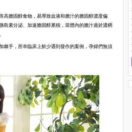
等高膽固醇食物，易導致血液和膽汁的膽固醇濃度偏
胰島素分泌、加速膽固醇累積，當體內的膽汁過於濃稠
。
加棘手，所幸臨床上鮮少遇到發作的案例，孕婦們無須