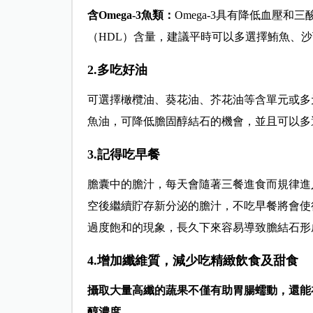
含Omega-3
魚類：
Omega-3具有降低血壓
（HDL）含量，建議平時可以多選擇鮪魚、沙丁
2.多吃好油
可選擇橄欖油、葵花油、芥花油等含單元或多元
魚油，可降低膽固醇結石的機會，並且可以多
3.記得吃早餐
膽囊中的膽汁，每天會隨著三餐進食而規律進
空後繼續貯存新分泌的膽汁，不吃早餐將會使
過度飽和的現象，長久下來容易導致膽結石形
4.增加纖維質，減少吃精緻飲食及甜食
攝取大量高纖的蔬果不僅有助胃腸蠕動，還能
醇濃度。