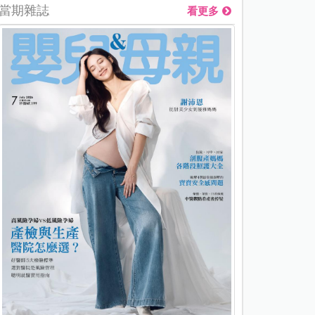
當期雜誌
看更多