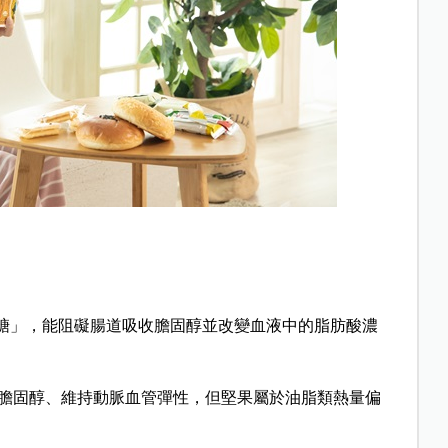
萄糖」，能阻礙腸道吸收膽固醇並改變血液中的脂肪酸濃
膽固醇、維持動脈血管彈性，但堅果屬於油脂類熱量偏