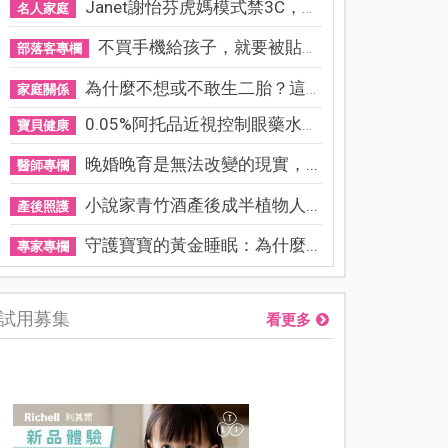
Janet謝怡芬虎媽模式禁3C，看...
名人家庭
不買手機給孩子，就要被貼「...
部落客專欄
為什麼不想或不敢生二胎？這8...
家庭關係
0.05%阿托品近視控制眼藥水納...
寶貝健康
晚婚晚育是無法改變的現實，...
醫師專欄
小說家青竹酒產後成半植物人...
產後照護
守護寶寶的黃金睡眠：為什麼...
專家專欄
試用募集
看更多