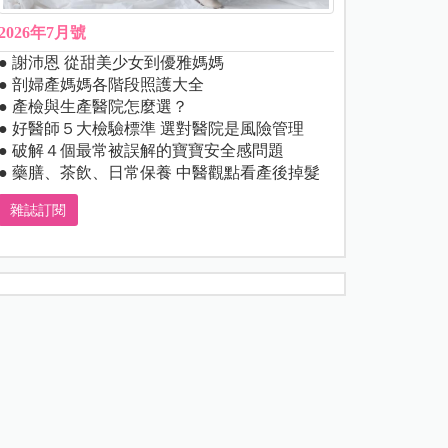
2026年7月號
● 謝沛恩 從甜美少女到優雅媽媽
● 剖婦產媽媽各階段照護大全
● 產檢與生產醫院怎麼選？
● 好醫師５大檢驗標準 選對醫院是風險管理
● 破解４個最常被誤解的寶寶安全感問題
● 藥膳、茶飲、日常保養 中醫觀點看產後掉髮
雜誌訂閱