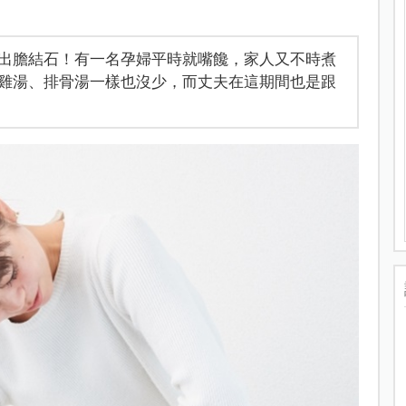
出膽結石！有一名孕婦平時就嘴饞，家人又不時煮
雞湯、排骨湯一樣也沒少，而丈夫在這期間也是跟