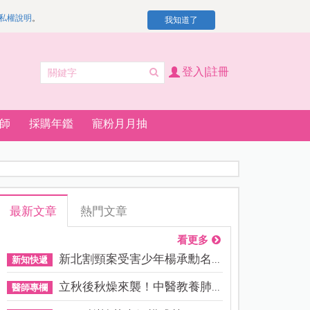
私權說明
。
我知道了
登入|註冊
師
採購年鑑
寵粉月月抽
最新文章
熱門文章
看更多
新北割頸案受害少年楊承勳名...
新知快遞
立秋後秋燥來襲！中醫教養肺...
醫師專欄