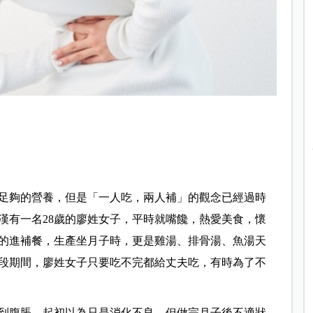
足夠的營養，但是「一人吃，兩人補」的觀念已經過時
漢有一名28歲的廖姓女子，平時就嘴饞，熱愛美食，懷
的進補餐，生產坐月子時，更是雞湯、排骨湯、魚湯天
段期間，廖姓女子只要吃不完都給丈夫吃，有時為了不
到腹脹，起初以為只是消化不良，但做完月子後不適狀