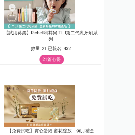
【試用募集】Richell利其爾 T.L.I第二代乳牙刷系
列
數量: 21 已報名: 432
21篇心得
【免費試吃】實心蛋捲 窗花綻放｜彌月禮盒