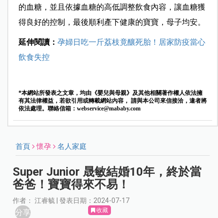
的血糖，並且依據血糖的高低調整飲食內容，讓血糖獲
得良好的控制，最後順利產下健康的寶寶，母子均安。
延伸閱讀：
孕婦日吃一斤荔枝竟釀死胎！居家防疫當心
飲食失控
*本網站所發表之文章，均由《嬰兒與母親》及其他相關著作權人依法擁
有其法律權益，若欲引用或轉載網站內容， 請與本公司來信接洽，違者將
依法處理。聯絡信箱：
webservice@mababy.com
首頁
懷孕
名人家庭
Super Junior 晟敏結婚10年，終於當
爸爸！寶寶得來不易！
作者： 江睿毓 | 發表日期：2024-07-17
收藏
分享