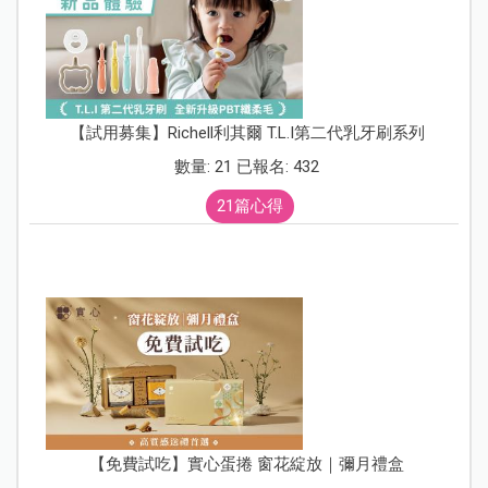
【試用募集】Richell利其爾 T.L.I第二代乳牙刷系列
數量: 21 已報名: 432
21篇心得
【免費試吃】實心蛋捲 窗花綻放｜彌月禮盒