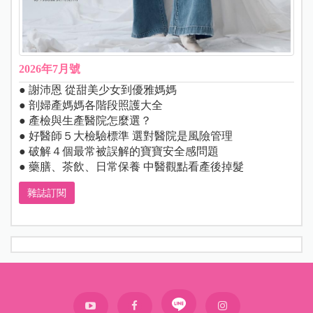
2026年7月號
● 謝沛恩 從甜美少女到優雅媽媽
● 剖婦產媽媽各階段照護大全
● 產檢與生產醫院怎麼選？
● 好醫師５大檢驗標準 選對醫院是風險管理
● 破解４個最常被誤解的寶寶安全感問題
● 藥膳、茶飲、日常保養 中醫觀點看產後掉髮
雜誌訂閱