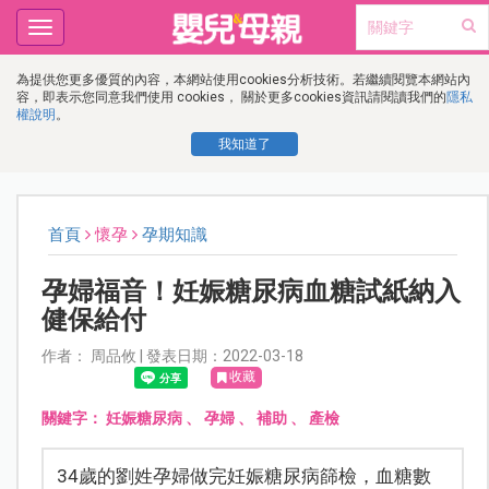
Toggle
navigation
為提供您更多優質的內容，本網站使用cookies分析技術。若繼續閱覽本網站內
容，即表示您同意我們使用 cookies， 關於更多cookies資訊請閱讀我們的
隱私
權說明
。
我知道了
首頁
懷孕
孕期知識
孕婦福音！妊娠糖尿病血糖試紙納入
健保給付
作者： 周品攸 | 發表日期：2022-03-18
收藏
關鍵字：
妊娠糖尿病
、
孕婦
、
補助
、
產檢
34歲的劉姓孕婦做完妊娠糖尿病篩檢，血糖數