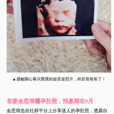
▲晟敏開心展示寶寶的超音波照片，終於當爸爸了！
老婆金思垠曬孕肚照，預產期在9月
金思垠也在社群平台上分享迷人的孕肚照，透露自