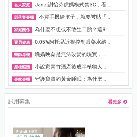
Janet謝怡芬虎媽模式禁3C，看...
名人家庭
不買手機給孩子，就要被貼「...
部落客專欄
為什麼不想或不敢生二胎？這8...
家庭關係
0.05%阿托品近視控制眼藥水納...
寶貝健康
晚婚晚育是無法改變的現實，...
醫師專欄
小說家青竹酒產後成半植物人...
產後照護
守護寶寶的黃金睡眠：為什麼...
專家專欄
試用募集
看更多