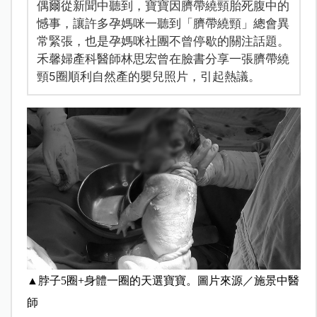
偶爾從新聞中聽到，寶寶因臍帶繞頸胎死腹中的
憾事，讓許多孕媽咪一聽到「臍帶繞頸」總會異
常緊張，也是孕媽咪社團不曾停歇的關注話題。
禾馨婦產科醫師林思宏曾在臉書分享一張臍帶繞
頸5圈順利自然產的嬰兒照片，引起熱議。
▲
脖子5圈+身體一圈的天選寶寶
。
圖片來源／施景中醫
師