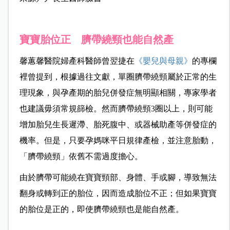
寶寶胎位正 臍帶繞頸也能自然產
馨蕙馨醫院婦產科醫師曾翌捷在
《嬰兒與母親》
的專欄
裡曾提到，
根據過往文獻，單圈臍帶繞頸屬於正常的生
理現象，與孕產期的胎兒併發症無明顯相關，專家學者
也建議毋須常規篩檢。然而臍帶繞頸
3
圈以上，則可能
增加胎兒生長遲滯、胎死腹中、或器械助產等併發症的
機率。但是，只要孕媽咪平日規律產檢，並注意胎動，
「臍帶繞頸」依舊不需過度擔心。
由於臍帶可能繞在寶寶頸部、身體、手或腳，導致無法
翻身或轉到正的胎位，因而造成胎位不正；但如果寶寶
的胎位是正的，即使臍帶繞頸也是能自然產。