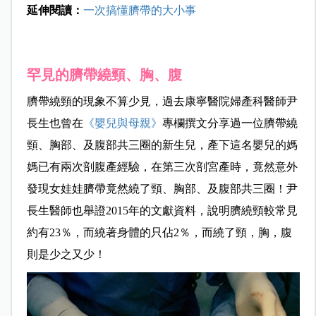
延伸閱讀：
一次搞懂臍帶的大小事
罕見的臍帶繞頸
、胸、腹
臍帶繞頸的現象不算少見，過去康寧醫院婦產科醫師尹
長生也曾在
《嬰兒與母親》
專欄撰文分享過一位臍帶繞
頸、胸部、及腹部共三圈的新生兒，產下這名嬰兒的媽
媽已有兩次剖腹產經驗，在第三次剖宮產時，竟然意外
發現女娃娃臍帶竟然繞了頸、胸部、及腹部共三圈！尹
長生醫師也舉證
2015
年的文獻資料，說明臍繞頸較常見
約有
23
％，而繞著身體的只佔
2
％，而繞了頸，胸，腹
則是少之又少！