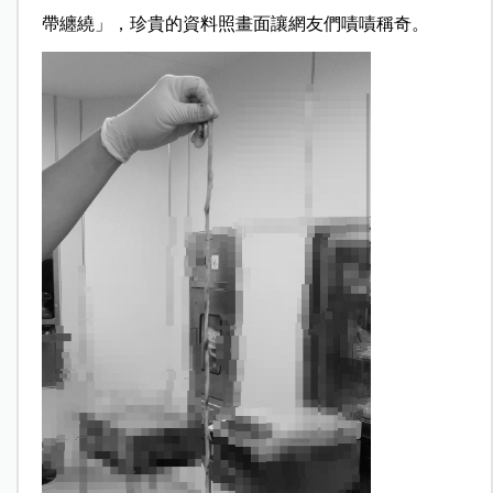
帶纏繞」，珍貴的資料照畫面讓網友們嘖嘖稱奇。