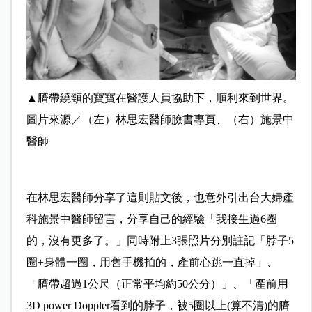
▲
臍帶繞頸的寶寶在醫護人員協助下，順利來到世界
。
圖片來源／（左）林思宏醫師臉書專頁、（右）施景中
醫師
在林思宏醫師分享了這則貼文後，也意外引出台大婦產
科施景中醫師留言，分享自己的經驗
「我接生過6圈
的，沒有更多了。」同時附上3張照片分別註記「脖子5
圈+身體一圈，用舊手機拍的，產前心跳一直掉」、
「臍帶超過1公尺（正常平均約50公分）」、「產前用
3D power Doppler看到的脖子，被5圈以上(算不清)的臍