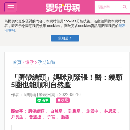
Toggle
navigation
為提供您更多優質的內容，本網站使用cookies分析技術。若繼續閱覽本網站內
容，即表示您同意我們使用 cookies， 關於更多cookies資訊請閱讀我們的
隱私
權說明
。
我知道了
首頁
懷孕
孕期知識
「臍帶繞頸」媽咪別緊張！醫：繞頸
5圈也能順利自然產
作者： 邱明瑜 | 發表日期：2022-06-10
收藏
關鍵字：
臍帶繞頸
、
自然產
、
剖腹產
、
施景中
、
林思宏
、
尹長生
、
曾翌捷
、
子宮
、
胎盤