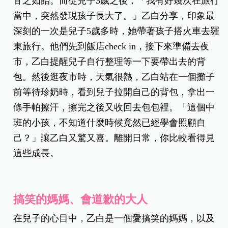
甘之如飴。而從兒子
3
歲之後，「我有好幾次在旅行
當中，突然發現孩子長大了。」乙白分享，印象最
深刻的一次是兒子
5
歲多時，她帶著孩子搭火車去羅
東旅行。他們先到飯店
check in
，接下來準備去夜
市，乙白提醒兒子自行整理等一下要帶出去的背
包。然後逛夜市時，天氣很熱，乙白站在一個攤子
前等待珍奶時，看到兒子拉開自己的背包，拿出一
條手帕擦汗，擦完之後又收回去包包裡。「這個中
班的小孩，不知道什麼時候竟然已經學會照顧自
己？」讓乙白又驚又喜。離開日常，你比較看得見
這些成長。
搞笑的媽媽、會道歉的大人
在兒子的心目中，乙白是一個愛搞笑的媽媽，以及