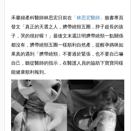
禾馨婦產科醫師林思宏
日前在
「林思宏醫師」
臉書專頁
發文「真正的天選之人，
臍帶繞頸五圈，脖子超長的孩
子，哭的很好喔！
」最後文末還註明臍帶繞頸一點關係
都沒有，臍帶繞頸五圈一樣順利自然產，提醒孕媽咪如
果真的遇到
「臍帶繞頸」不要過於緊張，也不要自己嚇
自己，聽從醫師的指示，在醫護人員的協助下寶寶同樣
能健康順利報到
。