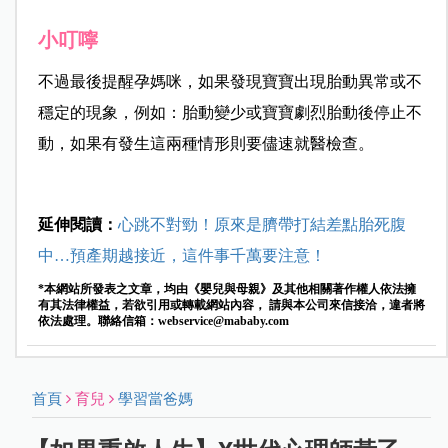
小叮嚀
不過最後提醒孕媽咪，如果發現寶寶出現胎動異常或不
穩定的現象，
例如：胎動變少或寶寶劇烈胎動後停止不
動，如果有發生這兩種情形則要儘速就醫檢查。
延伸閱讀：
心跳不對勁！原來是臍帶打結差點胎死腹
中…預產期越接近，這件事千萬要注意！
*本網站所發表之文章，均由《嬰兒與母親》及其他相關著作權人依法擁
有其法律權益，若欲引用或轉載網站內容， 請與本公司來信接洽，違者將
依法處理。聯絡信箱：
webservice@mababy.com
首頁
育兒
學習當爸媽