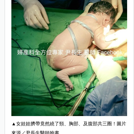
▲
女娃娃臍帶竟然繞了頸、胸部、及腹部共三圈！圖片
來源／尹長生醫師臉書