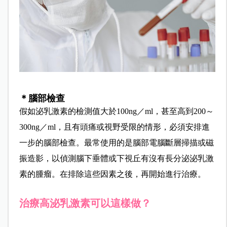
＊腦部檢查
假如泌乳激素的檢測值大於100ng／ml，甚至高到200～
300ng／ml，且有頭痛或視野受限的情形，必須安排進
一步的腦部檢查。最常使用的是腦部電腦斷層掃描或磁
振造影，以偵測腦下垂體或下視丘有沒有長分泌泌乳激
素的腫瘤。在排除這些因素之後，再開始進行治療。
治療高泌乳激素可以這樣做？