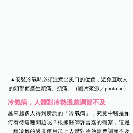
▲安裝冷氣時必須注意出風口的位置，避免直吹人
的頭部而產生頭痛、頸痛。（圖片來源／photo-ac）
冷氣病，人體對冷熱溫差調節不及
越來越多人得到所謂的「冷氣病」，究竟中醫是如
何看待這種問題呢？根據醫師許晉嘉的觀察，這是
一種冷氣的過度使用加上人體對冷熱溫差調節不及