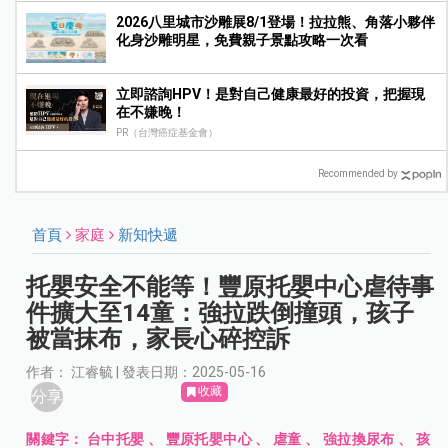
2026八里城市沙雕展8/1登場！拉拉熊、角落小夥伴
化身沙雕明星，免費親子景點攻略一次看
立即諮詢HPV！是對自己健康最好的投資，把握現
在不嫌晚！
PR（台灣癌症基金會）
Recommended by
首頁
家庭
新知快遞
托嬰安全不能等！豐原托嬰中心虐待事
件擴大至14童：強拉跌倒撞頭，孩子
被當抹布，家長心碎控訴
作者： 江睿毓 | 發表日期：2025-05-16
收藏
分享
關鍵字：
台中托嬰
、
豐原托嬰中心
、
虐童
、
強拉換尿布
、
孩