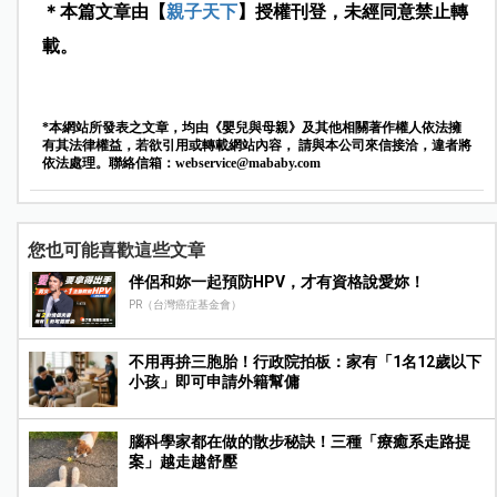
＊本篇文章由【
親子天下
】授權刊登，未經同意禁止轉
載。
*本網站所發表之文章，均由《嬰兒與母親》及其他相關著作權人依法擁
有其法律權益，若欲引用或轉載網站內容， 請與本公司來信接洽，違者將
依法處理。聯絡信箱：
webservice@mababy.com
您也可能喜歡這些文章
伴侶和妳一起預防HPV，才有資格說愛妳！
PR（台灣癌症基金會）
不用再拚三胞胎！行政院拍板：家有「1名12歲以下
小孩」即可申請外籍幫傭
腦科學家都在做的散步秘訣！三種「療癒系走路提
案」越走越舒壓