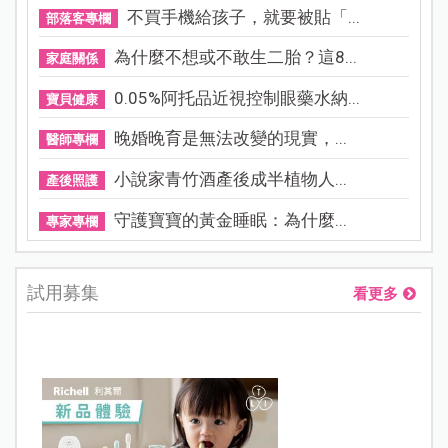
不買手機給孩子，就要被貼「...
部落客專欄
為什麼不想或不敢生二胎？這8...
家庭關係
0.05%阿托品近視控制眼藥水納...
寶貝健康
晚婚晚育是無法改變的現實，...
醫師專欄
小說家青竹酒產後成半植物人...
產後照護
守護寶寶的黃金睡眠：為什麼...
專家專欄
試用募集
看更多