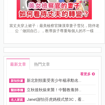
當丈夫穿上裙子：最美檢察官陳漢章妻子雪兒，陪伴老
公「做回自己」，教導孩子尊重每個人的不一樣
最新文章
熱門文章
看更多
新北割頸案受害少年楊承勳名...
新知快遞
立秋後秋燥來襲！中醫教養肺...
醫師專欄
Janet謝怡芬虎媽模式禁3C，看...
名人家庭