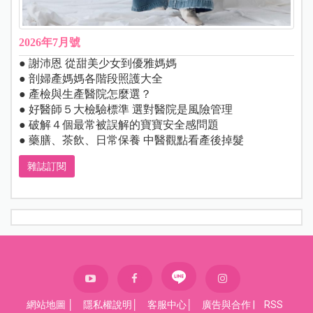
2026年7月號
● 謝沛恩 從甜美少女到優雅媽媽
● 剖婦產媽媽各階段照護大全
● 產檢與生產醫院怎麼選？
● 好醫師５大檢驗標準 選對醫院是風險管理
● 破解４個最常被誤解的寶寶安全感問題
● 藥膳、茶飲、日常保養 中醫觀點看產後掉髮
雜誌訂閱
網站地圖
│
隱私權說明
│
客服中心
│
廣告與合作
|
RSS