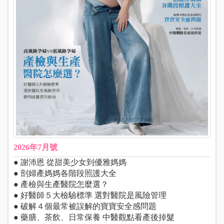
2026年7月號
● 謝沛恩 從甜美少女到優雅媽媽
● 剖婦產媽媽各階段照護大全
● 產檢與生產醫院怎麼選？
● 好醫師５大檢驗標準 選對醫院是風險管理
● 破解４個最常被誤解的寶寶安全感問題
● 藥膳、茶飲、日常保養 中醫觀點看產後掉髮