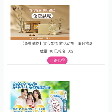
【免費試吃】實心蛋捲 窗花綻放｜彌月禮盒
數量: 10 已報名: 502
11篇心得