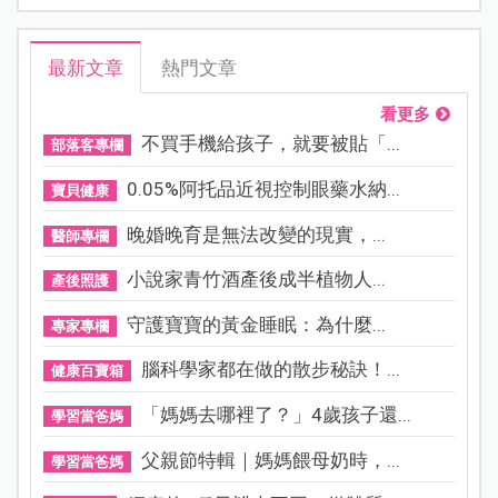
最新文章
熱門文章
看更多
不買手機給孩子，就要被貼「...
部落客專欄
0.05%阿托品近視控制眼藥水納...
寶貝健康
晚婚晚育是無法改變的現實，...
醫師專欄
小說家青竹酒產後成半植物人...
產後照護
守護寶寶的黃金睡眠：為什麼...
專家專欄
腦科學家都在做的散步秘訣！...
健康百寶箱
「媽媽去哪裡了？」4歲孩子還...
學習當爸媽
父親節特輯｜媽媽餵母奶時，...
學習當爸媽