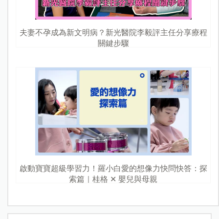
夫妻不孕成為新文明病？新光醫院李毅評主任分享療程
關鍵步驟
啟動寶寶超級學習力！羅小白愛的想像力快問快答：探
索篇｜桂格 ✕ 嬰兒與母親