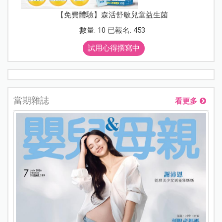
【免費體驗】森活舒敏兒童益生菌
數量: 10 已報名: 453
試用心得撰寫中
當期雜誌
看更多