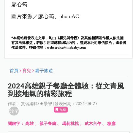
廖心筠
圖片來源／廖心筠、photoAC
*本網站所發表之文章，均由《嬰兒與母親》及其他相關著作權人依法擁
有其法律權益，若欲引用或轉載網站內容， 請與本公司來信接洽，違者將
依法處理。聯絡信箱：
webservice@mababy.com
首頁
育兒
親子旅遊
2024高雄親子餐廳全體驗：從文青風
到接地氣的精彩旅程
作者： 實習編輯/田景智 | 發表日期：2024-08-27
收藏
分享
關鍵字：
高雄
、
親子餐廳
、
瑪莉桃桃
、
貳木言午
、
糖廍