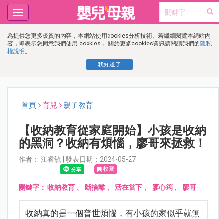
Toggle
navigation
為提供您更多優質的內容，本網站使用cookies分析技術。若繼續閱覽本網站內
容，即表示您同意我們使用 cookies， 關於更多cookies資訊請閱讀我們的
隱私
權說明
。
我知道了
首頁
育兒
親子教育
【收納教育從家庭開始】小孩是收納
的黑洞？收納有煩惱，廖哥來拯救！
作者： 江睿毓 | 發表日期：2024-05-27
收藏
關鍵字：
收納教育
、
斷捨離
、
活在當下
、
廖心筠
、
廖哥
收納真的是一個普世煩惱，有小孩的家似乎就無