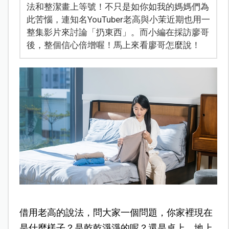
法和整潔畫上等號！不只是如你如我的媽媽們為
此苦惱，連知名YouTuber老高與小茉近期也用一
整集影片來討論「扔東西」。而小編在採訪廖哥
後，整個信心倍增喔！馬上來看廖哥怎麼說！
借用老高的說法，問大家一個問題，你家裡現在
是什麼樣子？是乾乾淨淨的呢？還是桌上、地上