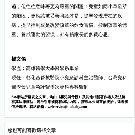
遍，但往往意味著更為嚴重的問題！兒童如同小草發芽
的階段，更應該被妥善呵護才是，提早發現潛在的疾
病，提早控制或是改變孩童的飲食習慣、控制孩童的體
重、養成運動的習慣，都有賴家長們多費心思。
楊文傑
學歷：
高雄醫學大學醫學系畢業
現任：
彰化基督教醫院小兒急診科主治醫師
、
台灣兒科
醫學會兒童急診醫學次專科專科醫師
*本網站所發表之文章，均由《嬰兒與母親》及其他相關著作權人依法擁
有其法律權益，若欲引用或轉載網站內容， 請與本公司來信接洽，違者將
依法處理。聯絡信箱：
webservice@mababy.com
您也可能喜歡這些文章