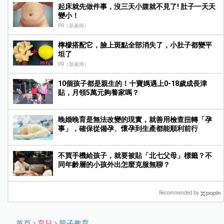
起床就先做件事，沒三天小腹就不見了! 肚子一天天
變小！
PR（新素簡）
檸檬搭配它，臉上斑點全部消失了，小肚子都變平
坦了
PR（新素簡）
10個孩子都是親生的！十寶媽遇上0-18歲成長津
貼，月領5萬元夠養家嗎？
晚婚晚育是無法改變的現實，就善用檢查扭轉「孕
事」，確保從備孕、懷孕到生產都能順利前行
不買手機給孩子，就要被貼「北七父母」標籤？不
同年齡層的小孩外出怎麼克服無聊？
Recommended by
首頁
育兒
親子教育