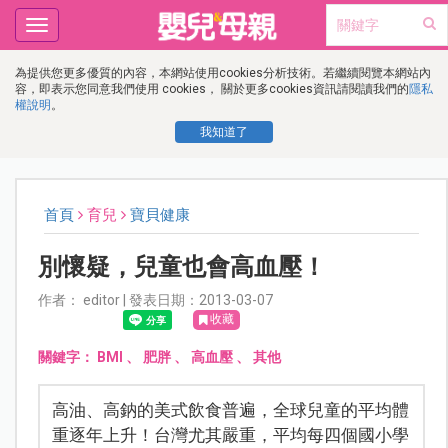
Toggle
navigation
為提供您更多優質的內容，本網站使用cookies分析技術。若繼續閱覽本網站內
容，即表示您同意我們使用 cookies， 關於更多cookies資訊請閱讀我們的
隱私
權說明
。
我知道了
首頁
育兒
寶貝健康
別懷疑，兒童也會高血壓！
作者： editor | 發表日期：2013-03-07
收藏
關鍵字：
BMI
、
肥胖
、
高血壓
、
其他
高油、高鈉的美式飲食普遍，全球兒童的平均體
重逐年上升！台灣尤其嚴重，平均每四個國小學