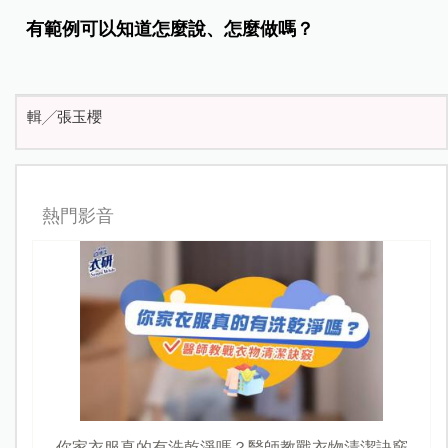
有範例可以知道怎麼說、怎麼做嗎？
輯╱張玉櫻
熱門影音
你家衣服真的有洗乾淨嗎？醫師教戰衣物清潔訣竅