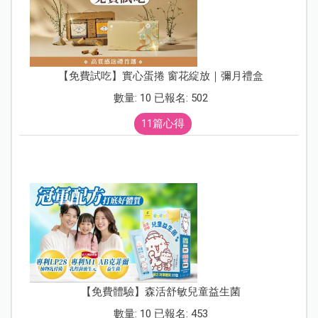
【免費試吃】實心蛋捲 窗花綻放｜彌月禮盒
數量: 10 已報名: 502
11篇心得
【免費體驗】森活舒敏兒童益生菌
數量: 10 已報名: 453