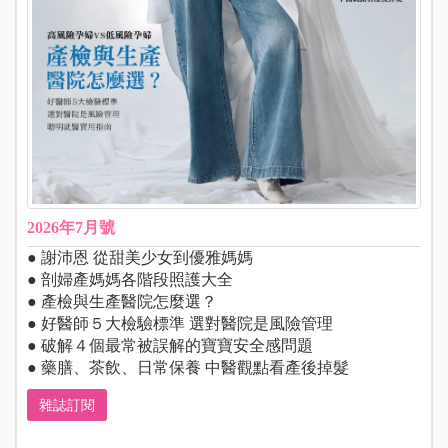
2026年7月號
● 謝沛恩 從甜美少女到優雅媽媽
● 剖婦產媽媽各階段照護大全
● 產檢與生產醫院怎麼選？
● 好醫師５大檢驗標準 選對醫院是風險管理
● 破解４個最常被誤解的寶寶安全感問題
● 藥膳、茶飲、日常保養 中醫觀點看產後掉髮
雜誌訂閱