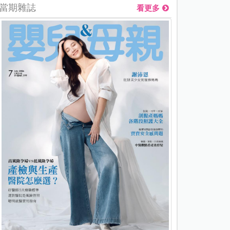
當期雜誌
看更多