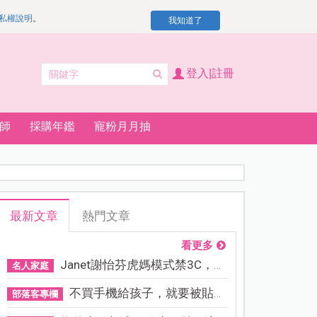
私權說明
。
我知道了
登入|註冊
師
採購年鑑
寵粉月月抽
最新文章
熱門文章
看更多
Janet謝怡芬虎媽模式禁3C，看...
名人家庭
不買手機給孩子，就要被貼「...
部落客專欄