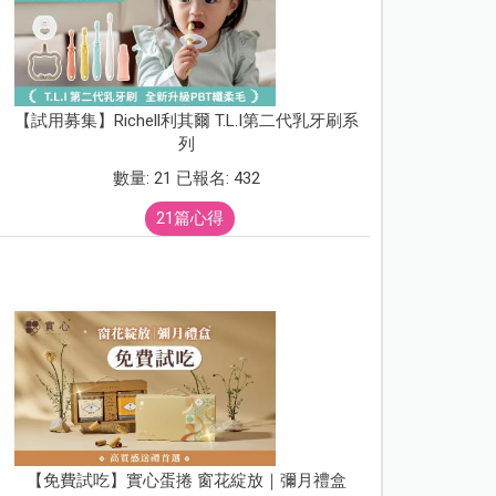
【試用募集】Richell利其爾 T.L.I第二代乳牙刷系
列
數量: 21 已報名: 432
21篇心得
【免費試吃】實心蛋捲 窗花綻放｜彌月禮盒