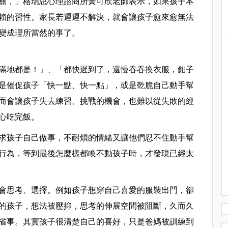
關，」格瑞思心理諮商所黃可欣老師表示，如果孩子本
賴的習性。家長若遲遲不解決，就會讓孩子愈來愈無法
變成理所當然的事了。
滿地都是！」、「都快遲到了，還慢吞吞換衣服，釦子
是催促孩子「快一點、快一點」，或是乾脆自己動手幫
而會讓孩子失去練習、挑戰的機會，也難以從失敗的經
心吃完飯。
求孩子自己做事，不耐煩的情緒又讓他們忍不住動手幫
行為，等到最後怎麼樣都喚不動孩子時，才發現已經太
會思考、選擇。例如孩子想穿自己喜愛的服裝出門，卻
的孩子，想法被壓抑，思考的伸展空間被阻斷，久而久
省事。其實孩子很清楚自己的喜好，只是爸媽被訓練到