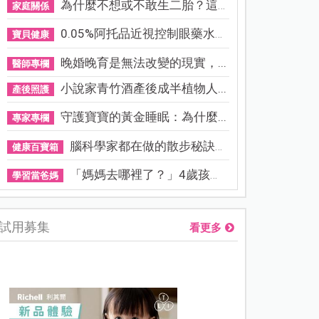
為什麼不想或不敢生二胎？這8...
家庭關係
0.05%阿托品近視控制眼藥水納...
寶貝健康
晚婚晚育是無法改變的現實，...
醫師專欄
小說家青竹酒產後成半植物人...
產後照護
守護寶寶的黃金睡眠：為什麼...
專家專欄
腦科學家都在做的散步秘訣！...
健康百寶箱
「媽媽去哪裡了？」4歲孩子還...
學習當爸媽
試用募集
看更多