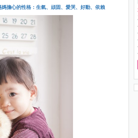
讓媽媽擔心的性格：生氣、頑固、愛哭、好動、依賴