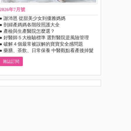
2026年7月號
● 謝沛恩 從甜美少女到優雅媽媽
● 剖婦產媽媽各階段照護大全
● 產檢與生產醫院怎麼選？
● 好醫師５大檢驗標準 選對醫院是風險管理
● 破解４個最常被誤解的寶寶安全感問題
● 藥膳、茶飲、日常保養 中醫觀點看產後掉髮
雜誌訂閱