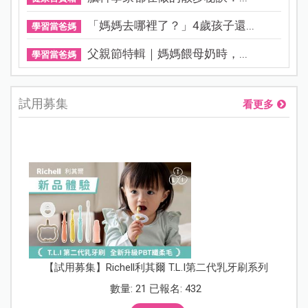
「媽媽去哪裡了？」4歲孩子還...
學習當爸媽
父親節特輯｜媽媽餵母奶時，...
學習當爸媽
試用募集
看更多
【試用募集】Richell利其爾 T.L.I第二代乳牙刷系列
數量: 21 已報名: 432