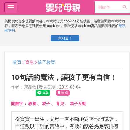
Toggle
navigation
為提供您更多優質的內容，本網站使用cookies分析技術。若繼續閱覽本網站內
容，即表示您同意我們使用 cookies， 關於更多cookies資訊請閱讀我們的
隱私
權說明
。
我知道了
首頁
育兒
親子教育
10句話的魔法，讓孩子更有自信！
作者： 周品攸 | 發表日期：2019-08-04
收藏
關鍵字：
教養
、
親子
、
育兒
、
親子互動
從寶寶一出生，父母一直不斷地對著他們說話，
而這數以千計的言語中，有幾句話爸媽應該掛嘴