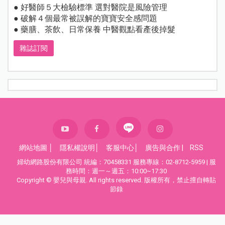
● 好醫師５大檢驗標準 選對醫院是風險管理
● 破解４個最常被誤解的寶寶安全感問題
● 藥膳、茶飲、日常保養 中醫觀點看產後掉髮
雜誌訂閱
網站地圖
│
隱私權說明
│
客服中心
│
廣告與合作
|
RSS
婦幼網路股份有限公司 統編：70458331 服務專線：02-8712-5959 | 服
務時間：週一～週五：10:00~17:30
Copyright © 嬰兒與母親. All rights reserved. 版權所有，禁止擅自轉貼
節錄