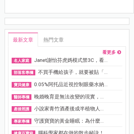
最新文章
熱門文章
看更多
Janet謝怡芬虎媽模式禁3C，看...
名人家庭
不買手機給孩子，就要被貼「...
部落客專欄
0.05%阿托品近視控制眼藥水納...
寶貝健康
晚婚晚育是無法改變的現實，...
醫師專欄
小說家青竹酒產後成半植物人...
產後照護
守護寶寶的黃金睡眠：為什麼...
專家專欄
腦科學家都在做的散步秘訣！...
健康百寶箱