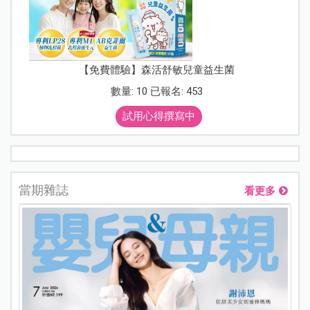
【免費體驗】森活舒敏兒童益生菌
數量: 10 已報名: 453
試用心得撰寫中
當期雜誌
看更多