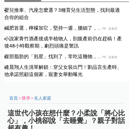
嬰兒推車、汽座怎麼選？3種育兒生活型態，找到最適
合你的組合
減肥首選，檸檬加它，堅持一週，腰細了，...
PR・新素簡
小說家青竹酒產後成半植物人，剖腹產前仍在趕稿！產
後48小時觀察期，劇烈頭痛是警訊
腹部脂肪的「剋星」找到了，常吃這幾物，...
PR・新素簡
連晨翔人生清單解鎖：穿父女裝出門！劉品言生產時、
他承諾照顧這個家，寵妻女舉動曝光
首頁
懷孕
名人家庭
這世代小孩在想什麼？小柔說「將心比
心」，小桃卻說「去睡覺」？親子對話
超有趣！