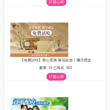
21篇心得
【免費試吃】實心蛋捲 窗花綻放｜彌月禮盒
數量: 10 已報名: 502
11篇心得