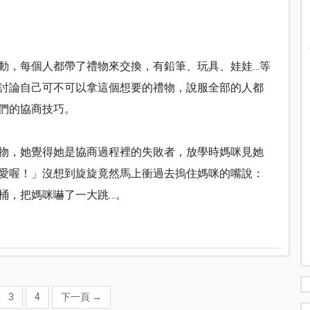
動，每個人都帶了禮物來交換，有鉛筆、玩具、娃娃…等
討論自己可不可以拿這個想要的禮物，說服全部的人都
們的協商技巧。
物，她覺得她是協商過程裡的失敗者，放學時媽咪見她
愛喔！」沒想到旋旋竟然馬上衝過去摀住媽咪的嘴說：
桶，把媽咪嚇了一大跳…。
3
4
下一頁
→