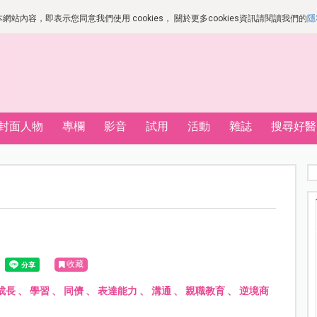
站內容，即表示您同意我們使用 cookies， 關於更多cookies資訊請閱讀我們的
隱
封面人物
專欄
影音
試用
活動
雜誌
搜尋好醫
收藏
成長
、
學習
、
同儕
、
表達能力
、
溝通
、
親職教育
、
逆境商