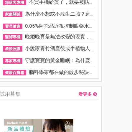
不買手機給孩子，就要被貼「...
部落客專欄
為什麼不想或不敢生二胎？這8...
家庭關係
0.05%阿托品近視控制眼藥水納...
寶貝健康
晚婚晚育是無法改變的現實，...
醫師專欄
小說家青竹酒產後成半植物人...
產後照護
守護寶寶的黃金睡眠：為什麼...
專家專欄
腦科學家都在做的散步秘訣！...
健康百寶箱
試用募集
看更多