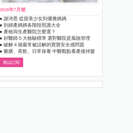
2026年7月號
● 謝沛恩 從甜美少女到優雅媽媽
● 剖婦產媽媽各階段照護大全
● 產檢與生產醫院怎麼選？
● 好醫師５大檢驗標準 選對醫院是風險管理
● 破解４個最常被誤解的寶寶安全感問題
● 藥膳、茶飲、日常保養 中醫觀點看產後掉髮
雜誌訂閱