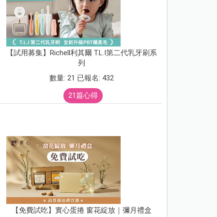
【試用募集】Richell利其爾 T.L.I第二代乳牙刷系
列
數量: 21 已報名: 432
21篇心得
【免費試吃】實心蛋捲 窗花綻放｜彌月禮盒