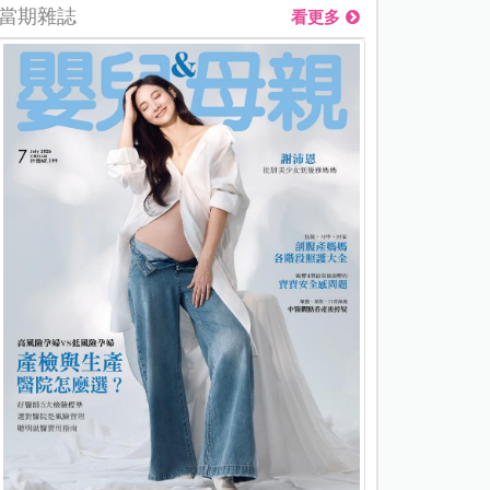
當期雜誌
看更多