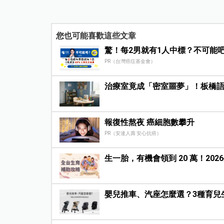
您也可能喜歡這些文章
驚！每2男就有1人中標？不可能
PR（台灣癌症基金會）
治療室竟成「密室噩夢」！板橋
報復性熬夜 癌細胞數攀升
PR（安達人壽 安心抗癌）
生一胎，有機會領到 20 萬！20
嬰兒推車、汽座怎麼選？3種育兒