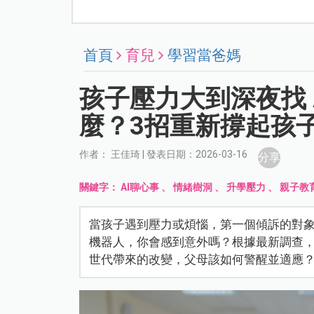
首頁
育兒
學習當爸媽
孩子壓力大到深夜找 
麼？3招重新撐起孩
作者： 王佳琦 | 發表日期：2026-03-16
分享
關鍵字：
AI聊心事
、
情緒樹洞
、
升學壓力
、
親子教
當孩子遇到壓力或煩惱，第一個傾訴的對象
機器人，你會感到意外嗎？根據最新調查，
世代帶來的改變，父母該如何警醒並適應