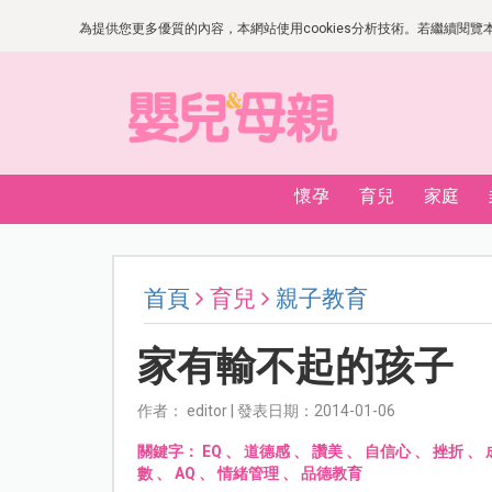
為提供您更多優質的內容，本網站使用cookies分析技術。若繼續閱覽本網
懷孕
育兒
家庭
首頁
育兒
親子教育
家有輸不起的孩子
作者： editor | 發表日期：2014-01-06
關鍵字：
EQ
、
道德感
、
讚美
、
自信心
、
挫折
、
數
、
AQ
、
情緒管理
、
品德教育