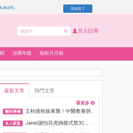
私權說明
。
我知道了
登入|註冊
師
採購年鑑
寵粉月月抽
最新文章
熱門文章
看更多
立秋後秋燥來襲！中醫教養肺...
醫師專欄
Janet謝怡芬虎媽模式禁3C，看...
名人家庭