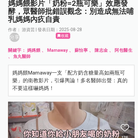
媽媽餵影片「奶粉=2瓶可樂」效應發
酵，眾醫師批錯誤觀念：別造成無法哺
乳媽媽內疚自責
作者： 游資芸 | 發表日期：2025-08-28
收藏
分享
關鍵字：
媽媽餵
、
Mamaway
、
蘇怡寧
、
陳志金
、
阿包醫生
、
魚丸醫師
媽媽餵Mamaway一支「配方奶含糖量高如兩瓶可
樂」的衛教影片，引爆輿論！多名醫師出聲：真的
不要這樣嚇媽媽！