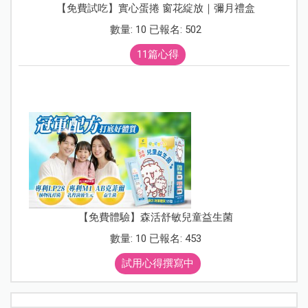
【免費試吃】實心蛋捲 窗花綻放｜彌月禮盒
數量: 10 已報名: 502
11篇心得
【免費體驗】森活舒敏兒童益生菌
數量: 10 已報名: 453
試用心得撰寫中