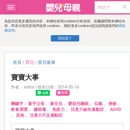
Toggle
navigation
為提供您更多優質的內容，本網站使用cookies分析技術。若繼續閱覽本網站內
容，即表示您同意我們使用 cookies， 關於更多cookies資訊請閱讀我們的
隱私
權說明
。
我知道了
首頁
育兒
寶貝健康
寶寶大事
作者： editor | 發表日期：2014-05-16
收藏
關鍵字：
新手父母
、
新生兒
、
嬰幼兒睡眠
、
疝氣
、
便秘
、
飲食習慣
、
腸病毒
、
免疫力
、
注意力缺失過動症
、
ADHD
、
其他
、
注意力不足過動症