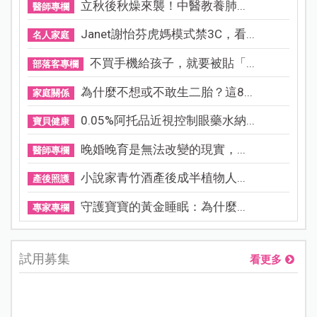
立秋後秋燥來襲！中醫教養肺...
醫師專欄
Janet謝怡芬虎媽模式禁3C，看...
名人家庭
不買手機給孩子，就要被貼「...
部落客專欄
為什麼不想或不敢生二胎？這8...
家庭關係
0.05%阿托品近視控制眼藥水納...
寶貝健康
晚婚晚育是無法改變的現實，...
醫師專欄
小說家青竹酒產後成半植物人...
產後照護
守護寶寶的黃金睡眠：為什麼...
專家專欄
試用募集
看更多