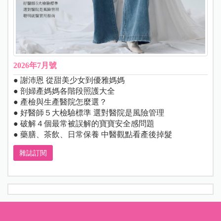
2026年7月號
● 謝沛恩 從甜美少女到優雅媽媽
● 剖婦產媽媽各階段照護大全
● 產檢與生產醫院怎麼選？
● 好醫師５大檢驗標準 選對醫院是風險管理
● 破解４個最常被誤解的寶寶安全感問題
● 藥膳、茶飲、日常保養 中醫觀點看產後掉髮
雜誌訂閱