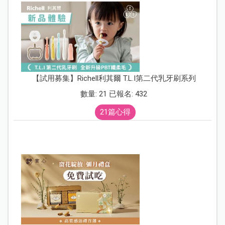
【試用募集】Richell利其爾 T.L.I第二代乳牙刷系列
數量: 21 已報名: 432
21篇心得