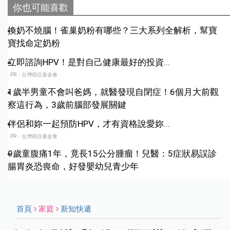
你也可能喜歡
換奶不燒腦！雀巢奶粉有哪些？三大系列全解析，幫寶
寶找命定奶粉
立即諮詢HPV！是對自己健康最好的投資...
PR・台灣癌症基金會
1歲半男童不會叫爸媽，就醫發現自閉症！6個月大前觀
察這行為，3歲前腦部發展關鍵
伴侶和妳一起預防HPV，才有資格說愛妳...
PR・台灣癌症基金會
9歲童腹痛1年，竟長15公分腫瘤！兒醫：5症狀易誤診
腸胃炎恐喪命，好發嬰幼兒青少年
首頁
家庭
新知快遞