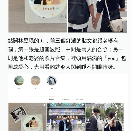
點開林昱珉的IG，前三個釘選的貼文都跟老婆有
關，第一張是超音波照，中間是兩人的合照；另一
則是他和老婆的照片合集，裡頭用滿滿的「you」包
圍成愛心，光用看的就令人閃到睜不開眼睛呀。