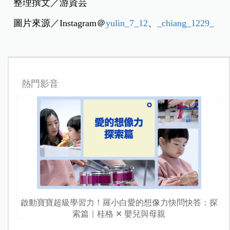
整理撰文／游資芸
圖片來源／Instagram＠
yulin_7_12
、
_chiang_1229_
熱門影音
啟動寶寶超級學習力！羅小白愛的想像力快問快答：探
索篇｜桂格 ✕ 嬰兒與母親