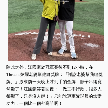
除此之外，江國豪於冠軍賽後不到12小時，在
Threads炫耀老婆幫他縫獎牌：「謝謝老婆幫我縫獎
牌。」原來前一天晚上才到手的金牌，脖子吊繩竟
然斷了！江國豪笑著回覆：「做工不行欸，很多人
都斷了，只是沒人縫！」只能說冠軍隊球員的炫妻
功力，一個比一個都高竿啊！