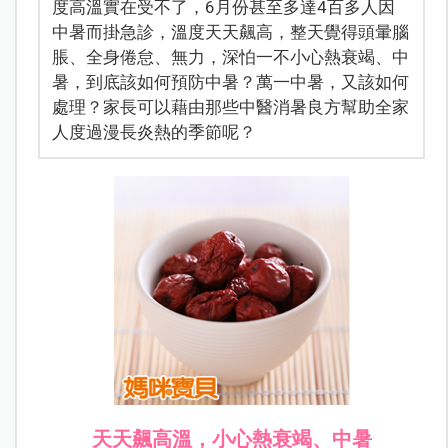
度高溫實在受不了，6月份甚至多達4百多人因
中暑而掛急診，溫度天天飆高，整天覺得頭暈腦
脹、全身倦怠、無力，深怕一不小心熱衰竭、中
暑，到底該如何預防中暑？萬一中暑，又該如何
處理？家長可以藉由那些中醫消暑良方幫助全家
人度過漫長炎熱的季節呢？
天天飆高溫，小心熱衰竭、中暑