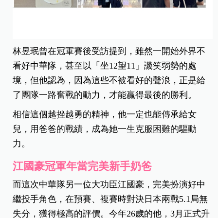
林昱珉曾在冠軍賽後受訪提到，雖然一開始外界不
看好中華隊，甚至以「坐12望11」譏笑弱勢的處
境，但他認為，因為這些不被看好的聲浪，正是給
了團隊一路奮戰的動力，才能贏得最後的勝利。
相信這個越挫越勇的精神，他一定也能傳承給女
兒，用爸爸的戰績，成為她一生克服困難的驅動
力。
江國豪冠軍年當完美新手奶爸
而這次中華隊另一位大功臣江國豪，完美扮演好中
繼投手角色，在預賽、複賽時對決日本兩戰5.1局無
失分，獲得極高的評價。今年26歲的他，3月正式升