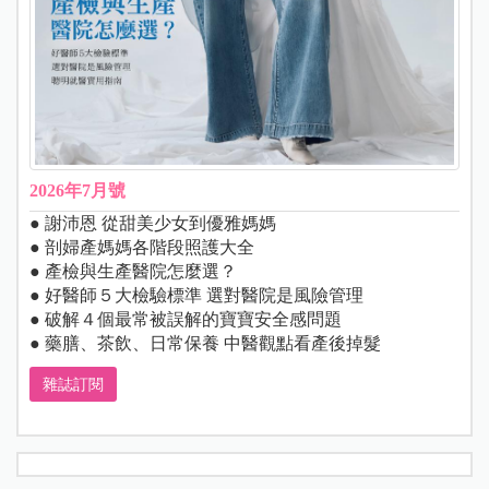
2026年7月號
● 謝沛恩 從甜美少女到優雅媽媽
● 剖婦產媽媽各階段照護大全
● 產檢與生產醫院怎麼選？
● 好醫師５大檢驗標準 選對醫院是風險管理
● 破解４個最常被誤解的寶寶安全感問題
● 藥膳、茶飲、日常保養 中醫觀點看產後掉髮
雜誌訂閱