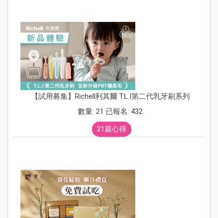
【試用募集】Richell利其爾 T.L.I第二代乳牙刷系列
數量: 21 已報名: 432
21篇心得