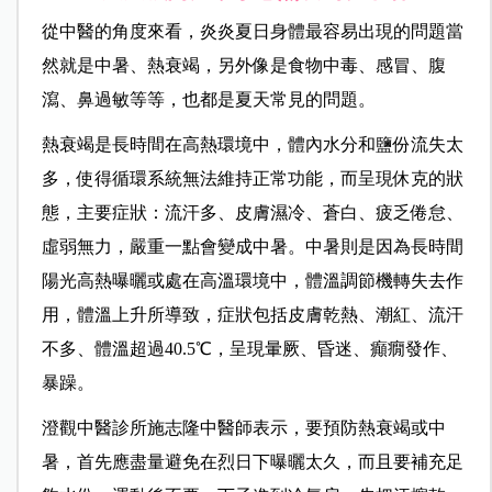
從中醫的角度來看，炎炎夏日身體最容易出現的問題當
然就是中暑、熱衰竭，另外像是食物中毒、感冒、腹
瀉、鼻過敏等等，也都是夏天常見的問題。
熱衰竭是長時間在高熱環境中，體內水分和鹽份流失太
多，使得循環系統無法維持正常功能，而呈現休克的狀
態，主要症狀：流汗多、皮膚濕冷、蒼白、疲乏倦怠、
虛弱無力，嚴重一點會變成中暑。中暑則是因為長時間
陽光高熱曝曬或處在高溫環境中，體溫調節機轉失去作
用，體溫上升所導致，症狀包括皮膚乾熱、潮紅、流汗
不多、體溫超過40.5℃，呈現暈厥、昏迷、癲癇發作、
暴躁。
澄觀中醫診所施志隆中醫師表示，要預防熱衰竭或中
暑，首先應盡量避免在烈日下曝曬太久，而且要補充足