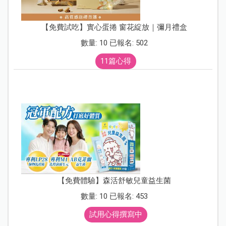
【免費試吃】實心蛋捲 窗花綻放｜彌月禮盒
數量: 10 已報名: 502
11篇心得
【免費體驗】森活舒敏兒童益生菌
數量: 10 已報名: 453
試用心得撰寫中