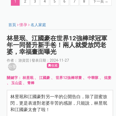
1
2
3
4
5
6
7
8
下一頁
→
首頁
懷孕
名人家庭
林昱珉、江國豪在世界12強棒球冠軍
年一同晉升新手爸！兩人就愛放閃老
婆，幸福畫面曝光
作者： 游資芸 | 發表日期：2024-11-27
收藏
分享
關鍵字：
林昱珉
、
江國豪
、
世界12強棒球賽
、
中華隊
、
炫妻
、
玉山盃
、
青棒
林昱珉和江國豪對另一半的公開告白，除了甜蜜放
閃，更是表達對老婆辛苦的感謝，只能說，林昱珉
和江國豪太會了啦！