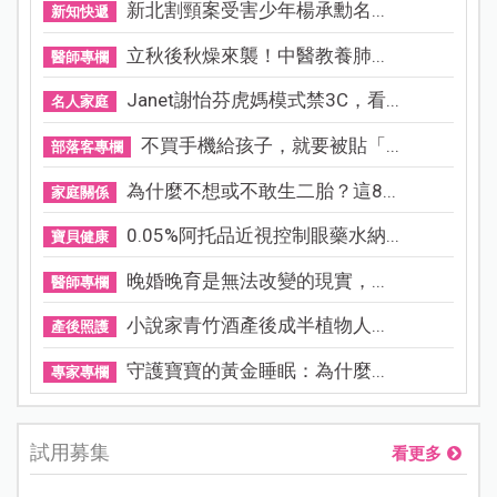
新北割頸案受害少年楊承勳名...
新知快遞
立秋後秋燥來襲！中醫教養肺...
醫師專欄
Janet謝怡芬虎媽模式禁3C，看...
名人家庭
不買手機給孩子，就要被貼「...
部落客專欄
為什麼不想或不敢生二胎？這8...
家庭關係
0.05%阿托品近視控制眼藥水納...
寶貝健康
晚婚晚育是無法改變的現實，...
醫師專欄
小說家青竹酒產後成半植物人...
產後照護
守護寶寶的黃金睡眠：為什麼...
專家專欄
試用募集
看更多