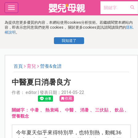
Toggle
navigation
為提供您更多優質的內容，本網站使用cookies分析技術。若繼續閱覽本網站內
容，即表示您同意我們使用 cookies， 關於更多cookies資訊請閱讀我們的
隱私
權說明
。
我知道了
首頁
育兒
營養&食譜
中醫夏日消暑良方
作者： editor | 發表日期：2014-05-22
收藏
關鍵字：
中暑
、
熱衰竭
、
中醫
、
消暑
、
三伏貼
、
飲品
、
營養觀念
今年夏天似乎來得特別早，也特別熱，動輒36