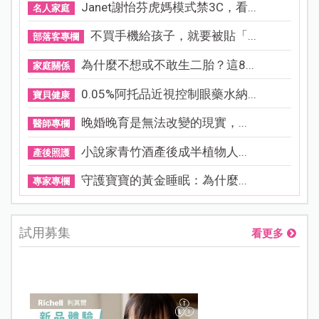
Janet謝怡芬虎媽模式禁3C，看...
名人家庭
不買手機給孩子，就要被貼「...
部落客專欄
為什麼不想或不敢生二胎？這8...
家庭關係
0.05%阿托品近視控制眼藥水納...
寶貝健康
晚婚晚育是無法改變的現實，...
醫師專欄
小說家青竹酒產後成半植物人...
產後照護
守護寶寶的黃金睡眠：為什麼...
專家專欄
試用募集
看更多