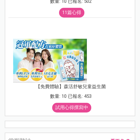
數量: 10 已報名: 502
11篇心得
【免費體驗】森活舒敏兒童益生菌
數量: 10 已報名: 453
試用心得撰寫中