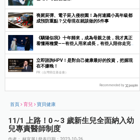
喪屍菸彈、電子菸入侵校園！為何連國小高年級都
成預防重點？父母現在就該做的5件事
《驕陽似我》十年歸來，成為母親之後，我才真正
看懂兩種愛——有些人用來成長，有些人陪你走完人
生
立即諮詢HPV！是對自己健康最好的投資，把握現
在不嫌晚！
PR（台灣癌症基金會）
Recommended by
首頁
育兒
寶貝健康
11/1 上路！0～3 歲新生兒全面納入幼
兒專責醫師制度
作者： 林宜屏 | 發表日期：2023-10-26