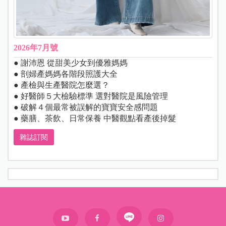
2026年7月號
● 謝沛恩 從甜美少女到優雅媽媽
● 剖婦產媽媽各階段照護大全
● 產檢與生產醫院怎麼選？
● 好醫師５大檢驗標準 選對醫院是風險管理
● 破解４個最常被誤解的寶寶安全感問題
● 藥膳、茶飲、日常保養 中醫觀點看產後掉髮
雜誌訂閱