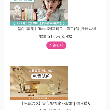
【試用募集】Richell利其爾 T.L.I第二代乳牙刷系列
數量: 21 已報名: 432
21篇心得
【免費試吃】實心蛋捲 窗花綻放｜彌月禮盒