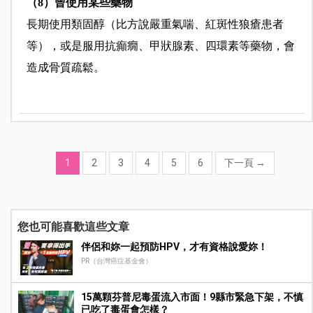
（8）曾使用某些藥物
長期使用類固醇（比方說嚴重氣喘、紅斑性狼瘡患者
等），或是服用抗癲癇、甲狀腺素、四環素等藥物，會
造成骨質疏鬆。
1
2
3
4
5
6
下一頁
→
您也可能喜歡這些文章
伴侶和妳一起預防HPV，才有資格說愛妳！
PR（台灣癌症基金會）
15萬顆芬普尼毒蛋流入市面！9縣市緊急下架，不慎
已吃了毒蛋會怎樣？