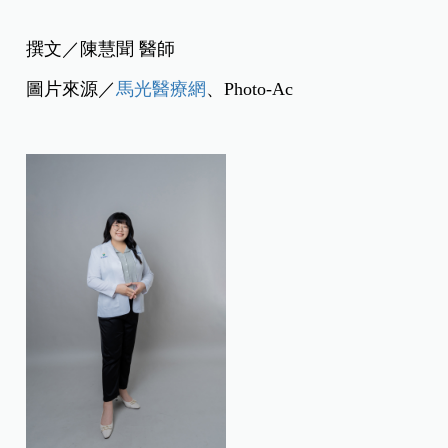
撰文／
陳慧聞 醫師
圖片來源／
馬光醫療網
、Photo-Ac