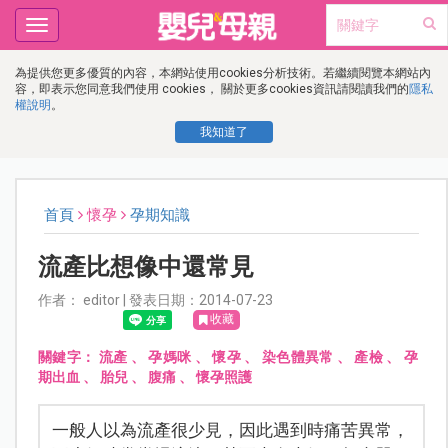
Toggle
navigation
為提供您更多優質的內容，本網站使用cookies分析技術。若繼續閱覽本網站內
容，即表示您同意我們使用 cookies， 關於更多cookies資訊請閱讀我們的
隱私
權說明
。
我知道了
首頁
懷孕
孕期知識
流產比想像中還常見
作者： editor | 發表日期：2014-07-23
收藏
關鍵字：
流產
、
孕媽咪
、
懷孕
、
染色體異常
、
產檢
、
孕
期出血
、
胎兒
、
腹痛
、
懷孕照護
一般人以為流產很少見，因此遇到時痛苦異常，