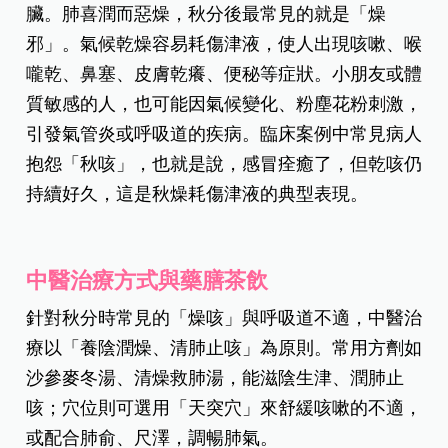
臟。肺喜潤而惡燥，秋分後最常見的就是「燥
邪」。氣候乾燥容易耗傷津液，使人出現咳嗽、喉
嚨乾、鼻塞、皮膚乾癢、便秘等症狀。小朋友或體
質敏感的人，也可能因氣候變化、粉塵花粉刺激，
引發氣管炎或呼吸道的疾病。臨床案例中常見病人
抱怨「秋咳」，也就是說，感冒痊癒了，但乾咳仍
持續好久，這是秋燥耗傷津液的典型表現。
中醫治療方式與藥膳茶飲
針對秋分時常見的「燥咳」與呼吸道不適，中醫治
療以「養陰潤燥、清肺止咳」為原則。常用方劑如
沙參麥冬湯、清燥救肺湯，能滋陰生津、潤肺止
咳；穴位則可選用「天突穴」來舒緩咳嗽的不適，
或配合肺俞、尺澤，調暢肺氣。