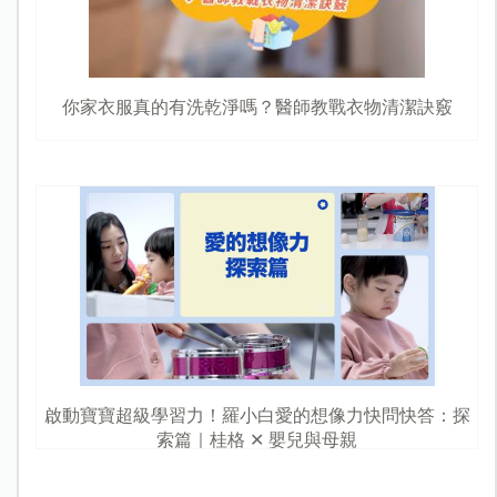
你家衣服真的有洗乾淨嗎？醫師教戰衣物清潔訣竅
啟動寶寶超級學習力！羅小白愛的想像力快問快答：探
索篇｜桂格 ✕ 嬰兒與母親