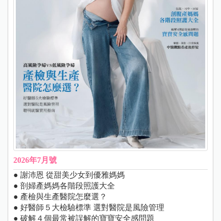
2026年7月號
● 謝沛恩 從甜美少女到優雅媽媽
● 剖婦產媽媽各階段照護大全
● 產檢與生產醫院怎麼選？
● 好醫師５大檢驗標準 選對醫院是風險管理
● 破解４個最常被誤解的寶寶安全感問題