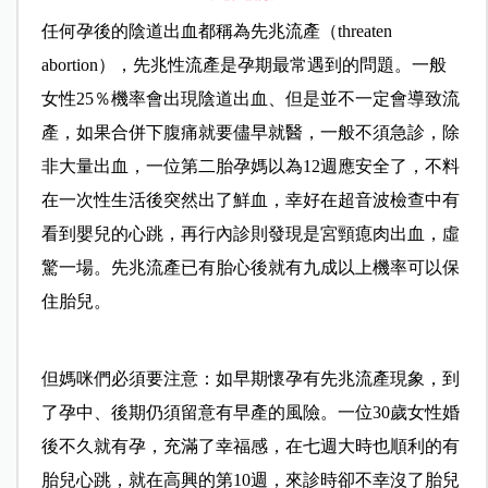
任何孕後的陰道出血都稱為先兆流產（threaten
abortion），先兆性流產是孕期最常遇到的問題。一般
女性25％機率會出現陰道出血、但是並不一定會導致流
產，如果合併下腹痛就要儘早就醫，一般不須急診，除
非大量出血，一位第二胎孕媽以為12週應安全了，不料
在一次性生活後突然出了鮮血，幸好在超音波檢查中有
看到嬰兒的心跳，再行內診則發現是宮頸瘜肉出血，虛
驚一場。先兆流產已有胎心後就有九成以上機率可以保
住胎兒。
但媽咪們必須要注意：如早期懷孕有先兆流產現象，到
了孕中、後期仍須留意有早產的風險。一位30歲女性婚
後不久就有孕，充滿了幸福感，在七週大時也順利的有
胎兒心跳，就在高興的第10週，來診時卻不幸沒了胎兒