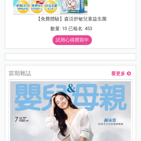
【免費體驗】森活舒敏兒童益生菌
數量: 10 已報名: 453
試用心得撰寫中
當期雜誌
看更多