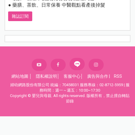
● 藥膳、茶飲、日常保養 中醫觀點看產後掉髮
雜誌訂閱
網站地圖
│
隱私權說明
│
客服中心
│
廣告與合作
|
RSS
婦幼網路股份有限公司 統編：70458331 服務專線：02-8712-5959 | 服
務時間：週一～週五：10:00~17:30
Copyright © 嬰兒與母親. All rights reserved. 版權所有，禁止擅自轉貼
節錄