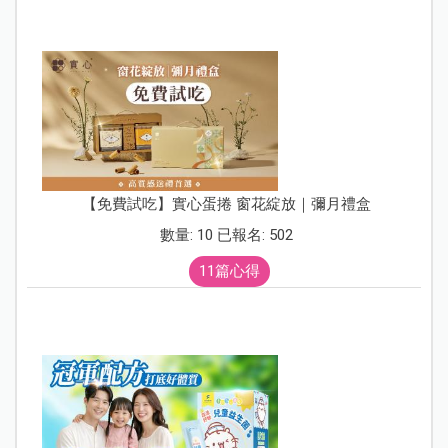
【免費試吃】實心蛋捲 窗花綻放｜彌月禮盒
數量: 10 已報名: 502
11篇心得