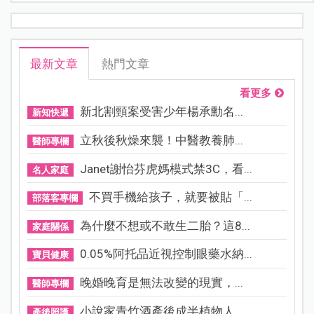
最新文章
熱門文章
看更多
新北割頸案受害少年楊承勳名...
新知快遞
立秋後秋燥來襲！中醫教養肺...
醫師專欄
Janet謝怡芬虎媽模式禁3C，看...
名人家庭
不買手機給孩子，就要被貼「...
部落客專欄
為什麼不想或不敢生二胎？這8...
家庭關係
0.05%阿托品近視控制眼藥水納...
寶貝健康
晚婚晚育是無法改變的現實，...
醫師專欄
小說家青竹酒產後成半植物人...
產後照護