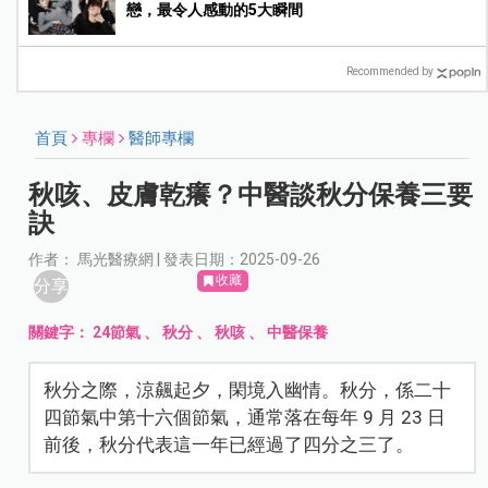
戀，最令人感動的5大瞬間
Recommended by
首頁
專欄
醫師專欄
秋咳、皮膚乾癢？中醫談秋分保養三要
訣
作者： 馬光醫療網 | 發表日期：2025-09-26
收藏
分享
關鍵字：
24節氣
、
秋分
、
秋咳
、
中醫保養
秋分之際，涼飆起夕，閑境入幽情。秋分，係二十
四節氣中第十六個節氣，通常落在每年 9 月 23 日
前後，秋分代表這一年已經過了四分之三了。