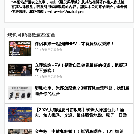
*本網站所發表之文章，均由《嬰兒與母親》及其他相關著作權人依法擁
有其法律權益，若欲引用或轉載網站內容， 請與本公司來信接洽，違者將
依法處理。聯絡信箱：
webservice@mababy.com
您也可能喜歡這些文章
伴侶和妳一起預防HPV，才有資格說愛妳！
PR（台灣癌症基金會）
立即諮詢HPV！是對自己健康最好的投資，把握現
在不嫌晚！
PR（台灣癌症基金會）
嬰兒推車、汽座怎麼選？3種育兒生活型態，找到最
適合你的組合
【2026大稻埕夏日節攻略】蜘蛛人降臨台北！煙
火、無人機秀、交通、最佳觀賞地點、親子一日遊
玩法一次收藏
金宇彬、申敏兒結婚了！挺過鼻咽癌，10年姐弟