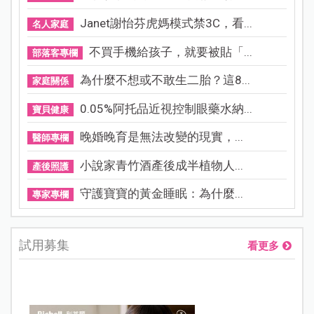
Janet謝怡芬虎媽模式禁3C，看...
名人家庭
不買手機給孩子，就要被貼「...
部落客專欄
為什麼不想或不敢生二胎？這8...
家庭關係
0.05%阿托品近視控制眼藥水納...
寶貝健康
晚婚晚育是無法改變的現實，...
醫師專欄
小說家青竹酒產後成半植物人...
產後照護
守護寶寶的黃金睡眠：為什麼...
專家專欄
試用募集
看更多