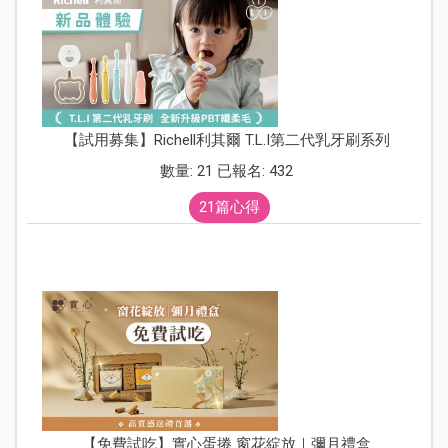
【試用募集】Richell利其爾 T.L.I第二代乳牙刷系列
數量: 21 已報名: 432
21篇心得
【免費試吃】實心蛋捲 窗花綻放｜彌月禮盒