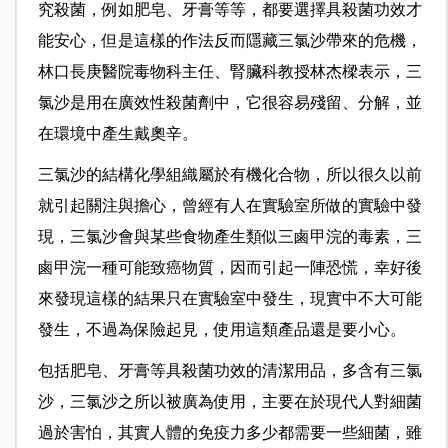
究殺菌，例如肥皂、牙膏等等，都要選擇具殺菌功效才
能安心，但是這樣的作法反而隱藏三氯沙帶來的危機，
林口長庚醫院毒物科主任、腎臟科教授林杰樑表示，三
氯沙是用在廣效性殺菌劑中，它很容易殘留、分解，並
在環境中產生戴奧辛。
三氯沙的結構化學組織屬於有機化合物，所以很久以前
就引起關注與擔心，曾經有人在實驗室所做的實驗中發
現，三氯沙會與某些食物產生類似三鹵甲浣的毒素，三
鹵甲浣一種可能致癌物質，因而引起一陣恐慌，幸好後
來發現這樣的結果只在實驗室中發生，現實中不大可能
發生，不過為保險起見，使用這類產品還是要小心。
包括肥皂、牙膏等具殺菌功效的清潔用品，多含有三氯
沙，三氯沙之所以被廣為使用，主要在於現代人對細菌
過於害怕，其實人體的免疫力多少都需要一些細菌，雖