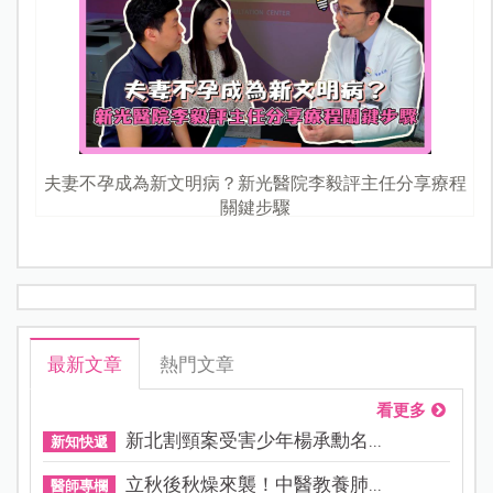
夫妻不孕成為新文明病？新光醫院李毅評主任分享療程
關鍵步驟
最新文章
熱門文章
看更多
新北割頸案受害少年楊承勳名...
新知快遞
立秋後秋燥來襲！中醫教養肺...
醫師專欄