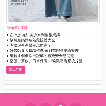
2026年7月號
● 謝沛恩 從甜美少女到優雅媽媽
● 剖婦產媽媽各階段照護大全
● 產檢與生產醫院怎麼選？
● 好醫師５大檢驗標準 選對醫院是風險管理
● 破解４個最常被誤解的寶寶安全感問題
● 藥膳、茶飲、日常保養 中醫觀點看產後掉髮
雜誌訂閱