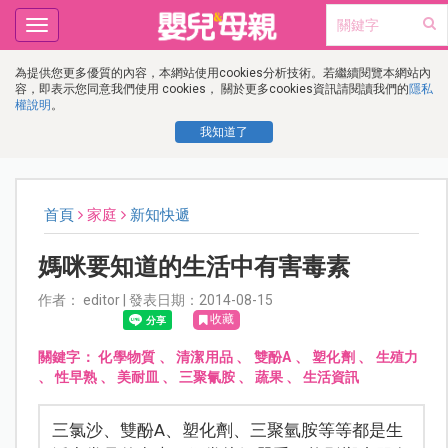
Toggle
navigation
為提供您更多優質的內容，本網站使用cookies分析技術。若繼續閱覽本網站內
容，即表示您同意我們使用 cookies， 關於更多cookies資訊請閱讀我們的
隱私
權說明
。
我知道了
首頁
家庭
新知快遞
媽咪要知道的生活中有害毒素
作者： editor | 發表日期：2014-08-15
收藏
關鍵字：
化學物質
、
清潔用品
、
雙酚A
、
塑化劑
、
生殖力
、
性早熟
、
美耐皿
、
三聚氰胺
、
蔬果
、
生活資訊
三氯沙、雙酚A、塑化劑、三聚氫胺等等都是生