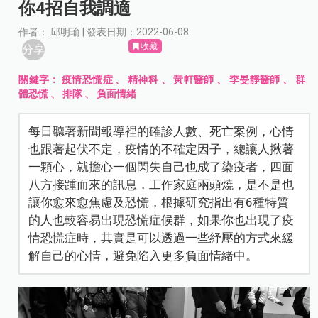
你4招自我調適
作者： 邱明瑜 | 發表日期：2022-06-08
收藏
分享
關鍵字：
疫情恐慌症
、
精神科
、
黃軒醫師
、
李旻靜醫師
、
群
體恐慌
、
排隊
、
負面情緒
每日聽著新聞報導裡的確診人數、死亡案例，心情
也跟著起伏不定，疫情的不確定因子，總讓人揪著
一顆心，就擔心一個閃失自己也成了染疫者，四面
八方接踵而來的訊息，工作家庭兩頭燒，是不是也
讓你愈來愈焦慮及恐慌，根據研究指出有6種特質
的人也較容易出現恐慌症候群，如果你也出現了疫
情恐慌症時，其實是可以透過一些紓壓的方式來緩
解自己的心情，避免陷入更多負面情緒中。