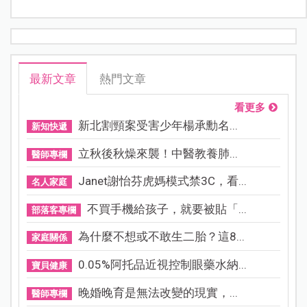
最新文章
熱門文章
看更多
新北割頸案受害少年楊承勳名...
新知快遞
立秋後秋燥來襲！中醫教養肺...
醫師專欄
Janet謝怡芬虎媽模式禁3C，看...
名人家庭
不買手機給孩子，就要被貼「...
部落客專欄
為什麼不想或不敢生二胎？這8...
家庭關係
0.05%阿托品近視控制眼藥水納...
寶貝健康
晚婚晚育是無法改變的現實，...
醫師專欄