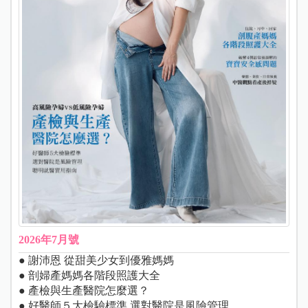
2026年7月號
● 謝沛恩 從甜美少女到優雅媽媽
● 剖婦產媽媽各階段照護大全
● 產檢與生產醫院怎麼選？
● 好醫師５大檢驗標準 選對醫院是風險管理