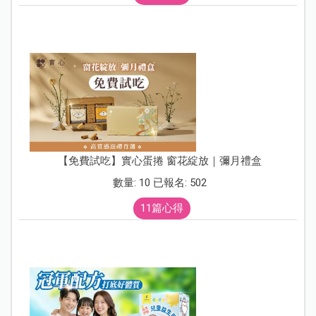
【免費試吃】實心蛋捲 窗花綻放｜彌月禮盒
數量: 10 已報名: 502
11篇心得