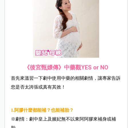
《後宮甄嬛傳》中藥觀YES or NO
首先來溫習一下劇中使用中藥的相關劇情，讓專家告訴
您是否太誇張或真有其效！
1.
阿膠什麼都能補？也能補胎？
※劇情：劇中皇上及嬪妃無不以東阿阿膠來補身或補
胎。