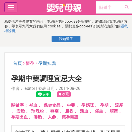
Toggle
navigation
為提供您更多優質的內容，本網站使用cookies分析技術。若繼續閱覽本網站內
容，即表示您同意我們使用 cookies， 關於更多cookies資訊請閱讀我們的
隱私
權說明
。
我知道了
首頁
懷孕
孕期知識
孕期中藥調理宜忌大全
作者： editor | 發表日期：2014-08-26
收藏
關鍵字：
補血
、
保健食品
、
中藥
、
孕媽咪
、
孕期
、
流產
、
安胎
、
珍珠粉
、
燕窩
、
麝香
、
活血
、
催生
、
順產
、
孕期出血
、
養胎
、
人參
、
懷孕照護