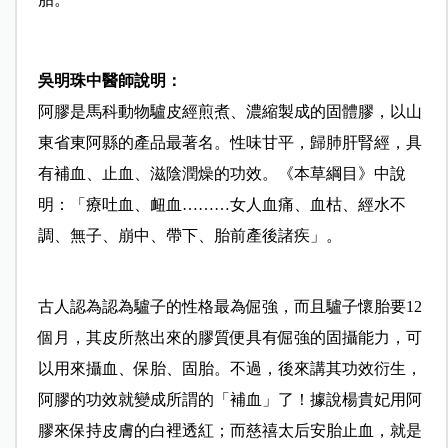
吳明珠中醫師說明：
阿膠是馬科動物驢皮經煎煮、濃縮製成的固體膠，以山
東省東阿縣的產品最著名。性味甘平，歸肺肝腎經，具
有補血、止血、滋陰潤燥的功效。《本草綱目》中說
明：「療吐血、衄血………女人血痛、血枯、經水不
調、無子、崩中、帶下、胎前產後諸疾」。
古人認為認為驢子的性格最為倔強，而且驢子懷胎要12
個月，其皮所熬出來的膠質便具有倔強的固攝能力，可
以用來攝血、保胎、固胎。不過，後來講其功效衍生，
阿膠的功效就變成所謂的「補血」了！據說楊貴妃用阿
膠來保持皮膚的白裡透紅；而慈禧太后安胎止血，就是