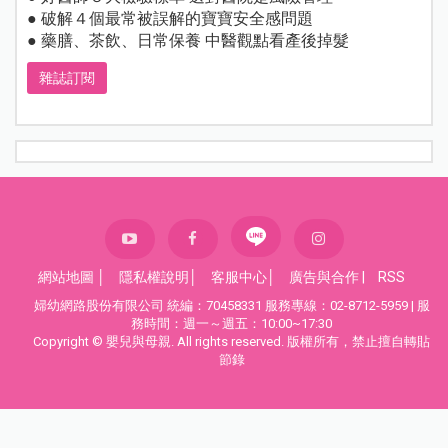
● 破解４個最常被誤解的寶寶安全感問題
● 藥膳、茶飲、日常保養 中醫觀點看產後掉髮
雜誌訂閱
網站地圖
│
隱私權說明
│
客服中心
│
廣告與合作
|
RSS
婦幼網路股份有限公司 統編：70458331 服務專線：02-8712-5959 | 服
務時間：週一～週五：10:00~17:30
Copyright © 嬰兒與母親. All rights reserved. 版權所有，禁止擅自轉貼
節錄