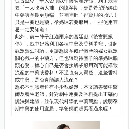
從古至今，華人習慣以中藥調理身體，到了最需
要「一人吃兩人補」的懷孕期，更是希望能經由
中藥讓孕期更順暢、並補補肚子裡寶貝的胎兒！
只是中藥也是藥，孕媽咪若要服用，一些使用宜
忌一定要知道！
此外，前一陣子紅遍兩岸的宮廷戲《後宮甄嬛
傳》，戲中妃嬪利用各種中藥及香料爭寵，引起
觀眾熱烈討論，更讓想懷孕或已懷孕的婦女觀眾
關心戲中的中藥方，但也讓期待産子的準媽咪膽
顫心驚，擔心自己是否會接觸或服用到可能導致
流産的中藥或香料！不過也有人質疑，這些香料
或中藥，是否真能讓人流産？
想必本刊讀者也有不少甄嬛迷，本文請專業中醫
師及養生老師，針對劇中用藥及香料提出正確的
說法與建議，並依現代科學的中藥觀點，說明孕
期中藥的使用宜忌，準爸媽們趕緊看過來喔！