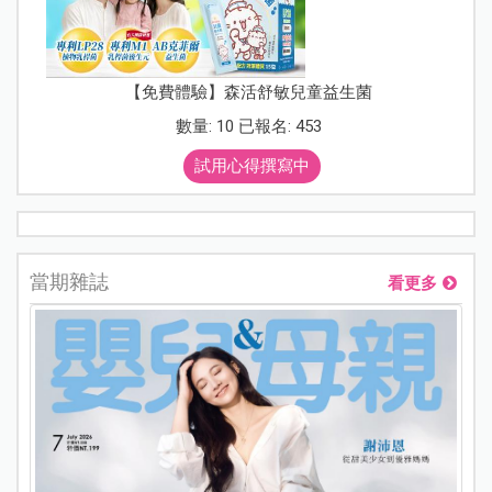
【免費體驗】森活舒敏兒童益生菌
數量: 10 已報名: 453
試用心得撰寫中
當期雜誌
看更多