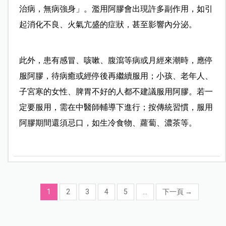
治病，無病強身」。濫用阿膠會出現許多副作用，如引
起消化不良、火氣亢盛的症狀，甚至影響內分泌。
此外，患有感冒、咳嗽、腹瀉等病或月經來潮時，應停
服阿膠，待病癒或經停後再繼續服用；小孩、老年人、
子宮寒的女性、脾胃不好的人都不建議服用阿膠。若一
定要服用，需在中醫師輔導下進行；按傳統習慣，服用
阿膠期間還須忌口，如生冷食物、蘿蔔、濃茶等。
1
2
3
4
5
...
下一頁
→