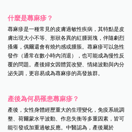
蕁麻疹發作時，皮膚會突然出現癢感、紅腫、凸起
的風疹塊，對產婦的生活品質造成不小困擾。沐稼
親子中醫診所陳婉柔院長告訴你產後蕁麻疹的成
因、辨證論治方法，以及日常調養與預防之道。
什麼是蕁麻疹？
蕁麻疹是一種常見的皮膚過敏性疾病，其特點是皮
膚出現大小不等、形狀各異的紅腫斑塊，伴隨劇烈
搔癢，偶爾還會有燒灼感或腫脹。蕁麻疹可以急性
發作（通常在數小時內消退），也可能成為慢性反
覆的問題。產後婦女因體質改變、情緒波動與內分