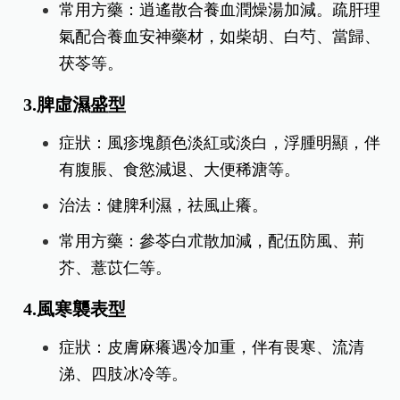
常用方藥：玉屏風散合當歸補血湯加減。重用
黃耆、防風、白朮、當歸、川芎等藥材。
2.肝鬱血虛型
症狀：蕁麻疹反覆，情緒波動時加劇，伴有胸
悶、易怒、失眠、口苦等。
治法：疏肝解鬱，養血止癢。
常用方藥：逍遙散合養血潤燥湯加減。疏肝理
氣配合養血安神藥材，如柴胡、白芍、當歸、
茯苓等。
3.脾虛濕盛型
症狀：風疹塊顏色淡紅或淡白，浮腫明顯，伴
有腹脹、食慾減退、大便稀溏等。