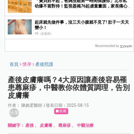
「寶貝對不起，爸媽沒能第一時間保護你」北市私
幼爆不當對待！監視器揭76起虐童畫面，家長痛心
提告
起床就先做件事，沒三天小腹就不見了! 肚子一天天
變小！
PR（新素簡）
Recommended by
首頁
懷孕
產後照護
產後皮膚癢嗎？4大原因讓產後容易罹
患蕁麻疹，中醫教你依體質調理，告別
皮膚癢
作者： 陳婉柔醫師 | 發表日期：2025-08-15
收藏
分享
關鍵字：
產後
、
皮膚癢
、
蕁麻疹
、
中醫治療