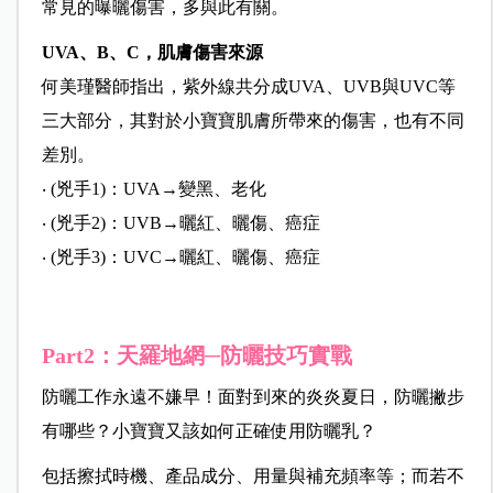
常見的曝曬傷害，多與此有關。
UVA、B、C，肌膚傷害來源
何美瑾醫師指出，紫外線共分成UVA、UVB與UVC等
三大部分，其對於小寶寶肌膚所帶來的傷害，也有不同
差別。
‧ (兇手1)：UVA→變黑、老化
‧ (兇手2)：UVB→曬紅、曬傷、癌症
‧ (兇手3)：UVC→曬紅、曬傷、癌症
Part2：天羅地網─防曬技巧實戰
防曬工作永遠不嫌早！面對到來的炎炎夏日，防曬撇步
有哪些？小寶寶又該如何正確使用防曬乳？
包括擦拭時機、產品成分、用量與補充頻率等；而若不