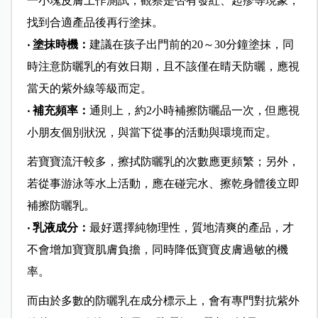
一小塊皮膚上作測試，觀察是否有發紅、起疹等現象，
找到合適產品後再行塗抹。
‧ 塗抹時機：
建議在孩子出門前的20～30分鐘塗抹，同
時注意防曬乳的有效日期，且不該僅在晴天防曬，應視
當天的紫外線等級而定。
‧ 補充頻率：
通則上，約2小時補擦防曬品一次，但應視
小朋友個別狀況，與當下從事的活動與環境而定。
若寶寶流汗較多，擦拭防曬乳的次數應更頻繁；另外，
若從事游泳等水上活動，應在碰完水、擦乾身體後立即
補擦防曬乳。
‧ 乳液成分：
最好選擇純物理性，質地清爽的產品，才
不會增加寶寶肌膚負擔，同時降低寶寶皮膚過敏的機
率。
而由於多數的防曬乳在成分標示上，會有專門對抗紫外