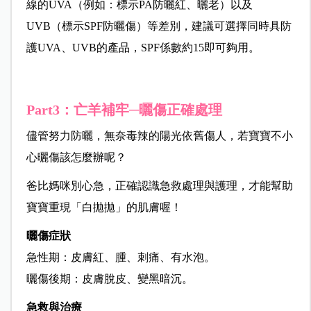
線的UVA（例如：標示PA防曬紅、曬老）以及
UVB（標示SPF防曬傷）等差別，建議可選擇同時具防
護UVA、UVB的產品，SPF係數約15即可夠用。
Part3：亡羊補牢─曬傷正確處理
儘管努力防曬，無奈毒辣的陽光依舊傷人，若寶寶不小
心曬傷該怎麼辦呢？
爸比媽咪別心急，正確認識急救處理與護理，才能幫助
寶寶重現「白拋拋」的肌膚喔！
曬傷症狀
急性期：皮膚紅、腫、刺痛、有水泡。
曬傷後期：皮膚脫皮、變黑暗沉。
急救與治療