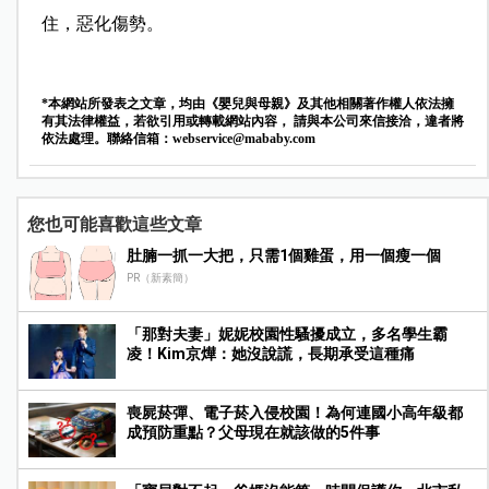
住，惡化傷勢。
*本網站所發表之文章，均由《嬰兒與母親》及其他相關著作權人依法擁
有其法律權益，若欲引用或轉載網站內容， 請與本公司來信接洽，違者將
依法處理。聯絡信箱：
webservice@mababy.com
您也可能喜歡這些文章
肚腩一抓一大把，只需1個雞蛋，用一個瘦一個
PR（新素簡）
「那對夫妻」妮妮校園性騷擾成立，多名學生霸
凌！Kim京燁：她沒說謊，長期承受這種痛
喪屍菸彈、電子菸入侵校園！為何連國小高年級都
成預防重點？父母現在就該做的5件事