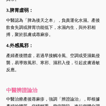
生產過程中失血耗氣，產婦元氣未復，氣血虧虛，
衛外不固，風邪、濕邪容易入侵肌膚，誘發蕁麻
疹。
2.肝鬱氣滯：
產後情緒容易波動，焦慮、憂鬱或緊張，導致肝氣
鬱結，氣機不暢，進一步影響氣血運行，出現皮膚
異常。
3.脾胃虛弱：
中醫認為「脾為後天之本」，負責運化水濕。產後
飲食失調或脾胃功能低下，水濕內生，與外邪相
搏，聚於肌膚成蕁麻疹。
4.外感風邪：