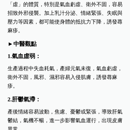
泌失調，更容易成為蕁麻疹的高發族群。
產後為何易罹患蕁麻疹？
產後，女性身體經歷重大的生理變化，免疫系統調
整、荷爾蒙水平波動、作息失衡等多重因素，皆可
能引發或加重過敏反應。中醫認為，產後屬於
「虛」的體質，特別是氣血虧虛、衛外不固，容易
招致外邪侵襲。加上乳汁分泌、情緒緊張、失眠與
壓力等因素，都可能使身體的抵抗力下降，誘發蕁
麻疹。
►中醫觀點
1.氣血虛弱：