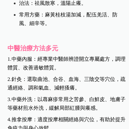
治法：健脾利濕，祛風止癢。
常用方藥：參苓白朮散加減，配伍防風、荊
芥、薏苡仁等。
4.風寒襲表型
症狀：皮膚麻癢遇冷加重，伴有畏寒、流清
涕、四肢冰冷等。
治法：祛風散寒，溫陽止癢。
常用方藥：麻黃桂枝湯加減，配伍羌活、防
風、細辛等。
中醫治療方法多元
1.中藥內服：經專業中醫師辨證開立專屬處方，調理