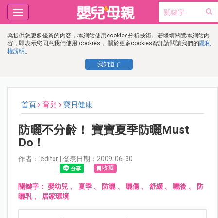
Toggle
navigation
為提供您更多優質的內容，本網站使用cookies分析技術。若繼續閱覽本網站內
容，即表示您同意我們使用 cookies， 關於更多cookies資訊請閱讀我們的
隱私
權說明
。
我知道了
首頁
育兒
寶貝健康
防曬不分齡！ 寶寶夏季防曬Must
Do！
作者： editor | 發表日期：2009-06-30
收藏
關鍵字：
嬰幼兒
、
夏季
、
防曬
、
曬傷
、
舒緩
、
曬後
、
防
曬乳
、
居家環境