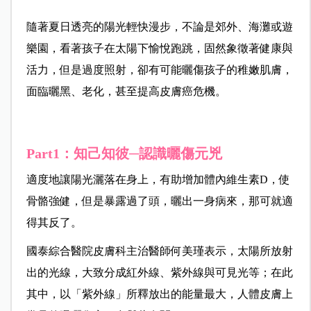
隨著夏日透亮的陽光輕快漫步，不論是郊外、海灘或遊
樂園，看著孩子在太陽下愉悅跑跳，固然象徵著健康與
活力，但是過度照射，卻有可能曬傷孩子的稚嫩肌膚，
面臨曬黑、老化，甚至提高皮膚癌危機。
Part1：知己知彼─認識曬傷元兇
適度地讓陽光灑落在身上，有助增加體內維生素D，使
骨骼強健，但是暴露過了頭，曬出一身病來，那可就適
得其反了。
國泰綜合醫院皮膚科主治醫師何美瑾表示，太陽所放射
出的光線，大致分成紅外線、紫外線與可見光等；在此
其中，以「紫外線」所釋放出的能量最大，人體皮膚上