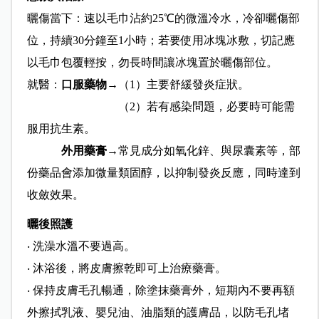
曬傷當下：速以毛巾沾約25℃的微溫冷水，冷卻曬傷部
位，持續30分鐘至1小時；若要使用冰塊冰敷，切記應
以毛巾包覆輕按，勿長時間讓冰塊置於曬傷部位。
就醫：
口服藥物→
（1）主要舒緩發炎症狀。
（2）若有感染問題，必要時可能需
服用抗生素。
外用藥膏→
常見成分如氧化鋅、與尿囊素等，部
份藥品會添加微量類固醇，以抑制發炎反應，同時達到
收斂效果。
曬後照護
‧ 洗澡水溫不要過高。
‧ 沐浴後，將皮膚擦乾即可上治療藥膏。
‧ 保持皮膚毛孔暢通，除塗抹藥膏外，短期內不要再額
外擦拭乳液、嬰兒油、油脂類的護膚品，以防毛孔堵