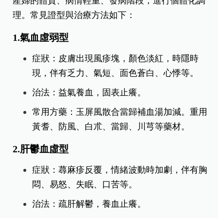
產婦產後體虛，若過早接觸冷風、空調或受濕氣侵
襲，易導致風邪、寒邪、濕邪入侵，引起皮膚過敏
反應。
中醫辨證論治
中醫治療產後蕁麻疹，強調「辨證論治」，即根據
產婦的體質、病情輕重、發病階段，進行個體化調
理。常見證型與治療方法如下：
1.氣血虛弱型
症狀：皮膚出現風疹塊，顏色淡紅，時隱時
現，伴有乏力、氣短、面色蒼白、心悸等。
治法：益氣養血，固表止癢。