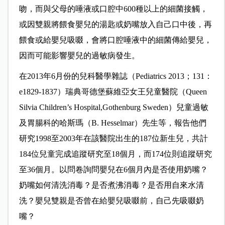
吻，而與父母的唾液或口腔中600種以上的細菌接觸，
或因雙親將餵食嬰兒的湯匙或奶嘴放入自己口中後，再
餵食或給嬰兒吸啜，會將口腔唾液中的細菌傳給嬰兒，
因而可能影響嬰兒的過敏病發生。
在2013年6月份的兒科醫學雜誌（Pediatrics 2013；131：
e1829-1837）瑞典哥德堡蘇維亞女王兒童醫院（Queen
Silvia Children’s Hospital,Gothenburg Sweden）兒童過敏
及胃腸科的哈斯瑪（B. Hesselmar）先生等，報告他們
研究1998至2003年在該醫院出生的187位新生兒，共計
184位兒童完成追蹤研究至18個月，而174位則追蹤研究
至36個月。以問卷詢問嬰兒在6個月內是否使用奶嘴？
奶嘴如何清洗消毒？是否煮沸消毒？是否用自來水清
洗？嬰兒雙親是否曾在給嬰兒吸啜前，自己先吸啜奶
嘴？