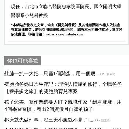
現任：
台北市立聯合醫院忠孝院區院長
、
國立陽明大學
醫學系小兒科教授
*本網站所發表之文章，均由《嬰兒與母親》及其他相關著作權人依法擁
有其法律權益，若欲引用或轉載網站內容， 請與本公司來信接洽，違者將
依法處理。聯絡信箱：
webservice@mababy.com
你也可能喜歡
肚腩一抓一大把，只需1個雞蛋，用一個瘦...
PR・新素簡
雙胞胎爸媽日常生存記：理性與情緒的修行，全職爸爸
【養樂多之旅】的雙胞胎育兒專案
孩子念書、寫作業總要人盯？親職作家「綠君麻麻」用
4個學習習慣，養出2個資優且自律的孩子
起床就先做件事，沒三天小腹就不見了! ...
PR・新素簡