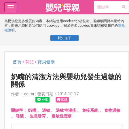
Toggle
navigation
為提供您更多優質的內容，本網站使用cookies分析技術。若繼續閱覽本網站內
容，即表示您同意我們使用 cookies， 關於更多cookies資訊請閱讀我們的
隱私
權說明
。
我知道了
首頁
育兒
寶貝健康
奶嘴的清潔方法與嬰幼兒發生過敏的
關係
作者： editor | 發表日期：2014-10-17
收藏
關鍵字：
奶嘴
、
過敏
、
過敏性濕疹
、
免疫系統
、
食物過敏
、
唾液
、
生長發育
、
過敏性溼疹