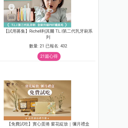
【試用募集】Richell利其爾 T.L.I第二代乳牙刷系
列
數量: 21 已報名: 432
21篇心得
【免費試吃】實心蛋捲 窗花綻放｜彌月禮盒