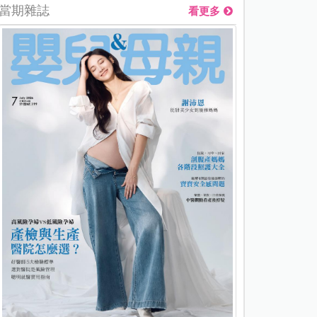
當期雜誌
看更多