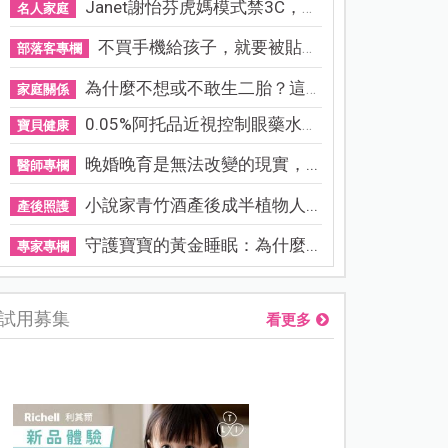
Janet謝怡芬虎媽模式禁3C，看...
名人家庭
不買手機給孩子，就要被貼「...
部落客專欄
為什麼不想或不敢生二胎？這8...
家庭關係
0.05%阿托品近視控制眼藥水納...
寶貝健康
晚婚晚育是無法改變的現實，...
醫師專欄
小說家青竹酒產後成半植物人...
產後照護
守護寶寶的黃金睡眠：為什麼...
專家專欄
試用募集
看更多