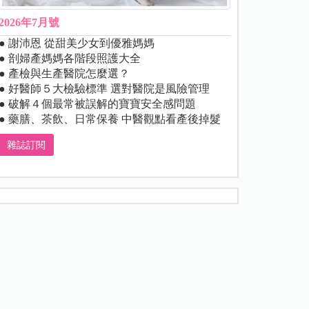
2026年7月號
● 謝沛恩 從甜美少女到優雅媽媽
● 剖婦產媽媽各階段照護大全
● 產檢與生產醫院怎麼選？
● 好醫師５大檢驗標準 選對醫院是風險管理
● 破解４個最常被誤解的寶寶安全感問題
● 藥膳、茶飲、日常保養 中醫觀點看產後掉髮
雜誌訂閱