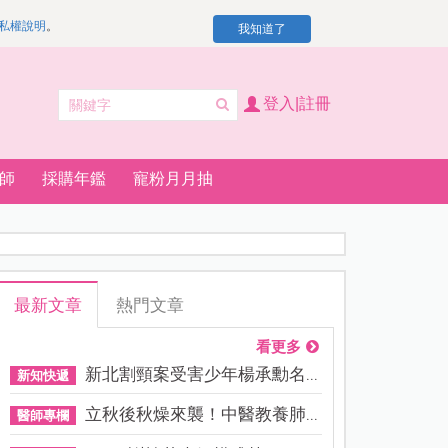
私權說明
。
我知道了
登入|註冊
師
採購年鑑
寵粉月月抽
最新文章
熱門文章
看更多
新北割頸案受害少年楊承勳名...
新知快遞
立秋後秋燥來襲！中醫教養肺...
醫師專欄