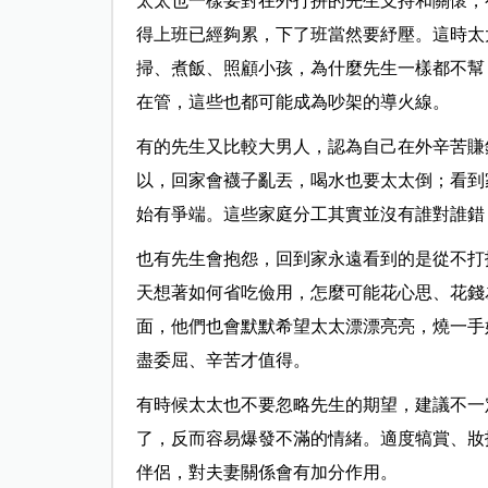
太太也一樣要對在外打拼的先生支持和關懷，
得上班已經夠累，下了班當然要紓壓。這時太
掃、煮飯、照顧小孩，為什麼先生一樣都不幫
在管，這些也都可能成為吵架的導火線。
有的先生又比較大男人，認為自己在外辛苦賺
以，回家會襪子亂丟，喝水也要太太倒；看到
始有爭端。這些家庭分工其實並沒有誰對誰錯
也有先生會抱怨，回到家永遠看到的是從不打
天想著如何省吃儉用，怎麼可能花心思、花錢
面，他們也會默默希望太太漂漂亮亮，燒一手
盡委屈、辛苦才值得。
有時候太太也不要忽略先生的期望，建議不一
了，反而容易爆發不滿的情緒。適度犒賞、妝
伴侶，對夫妻關係會有加分作用。