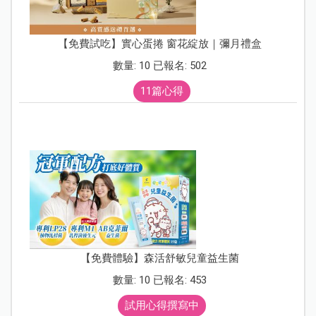
【免費試吃】實心蛋捲 窗花綻放｜彌月禮盒
數量: 10 已報名: 502
11篇心得
【免費體驗】森活舒敏兒童益生菌
數量: 10 已報名: 453
試用心得撰寫中