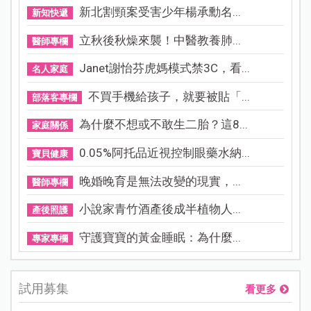
新北割頸案受害少年楊承勳名...
新知快遞
立秋後秋燥來襲！中醫教養肺...
醫師專欄
Janet謝怡芬虎媽模式禁3C，看...
名人家庭
不買手機給孩子，就要被貼「...
部落客專欄
為什麼不想或不敢生二胎？這8...
家庭關係
0.05%阿托品近視控制眼藥水納...
寶貝健康
晚婚晚育是無法改變的現實，...
醫師專欄
小說家青竹酒產後成半植物人...
產後照護
守護寶寶的黃金睡眠：為什麼...
專家專欄
試用募集
看更多