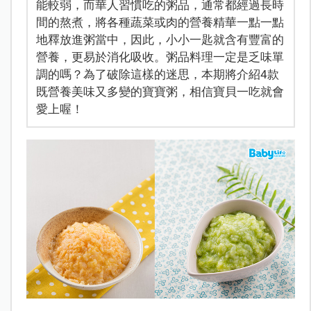
能較弱，而華人習慣吃的粥品，通常都經過長時
間的熬煮，將各種蔬菜或肉的營養精華一點一點
地釋放進粥當中，因此，小小一匙就含有豐富的
營養，更易於消化吸收。粥品料理一定是乏味單
調的嗎？為了破除這樣的迷思，本期將介紹4款
既營養美味又多變的寶寶粥，相信寶貝一吃就會
愛上喔！