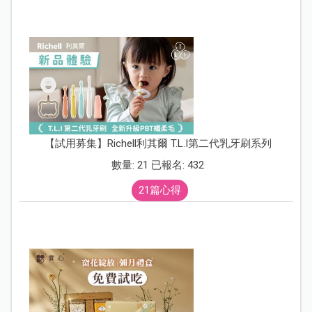
【試用募集】Richell利其爾 T.L.I第二代乳牙刷系列
數量: 21 已報名: 432
21篇心得