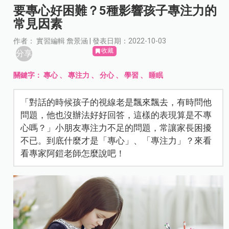
要專心好困難？5種影響孩子專注力的
常見因素
作者： 實習編輯 詹景涵 | 發表日期：2022-10-03
收藏
分享
關鍵字：
專心
、
專注力
、
分心
、
學習
、
睡眠
「對話的時候孩子的視線老是飄來飄去，有時問他
問題，他也沒辦法好好回答，這樣的表現算是不專
心嗎？」小朋友專注力不足的問題，常讓家長困擾
不已。到底什麼才是「專心」、「專注力」？來看
看專家阿鎧老師怎麼說吧！