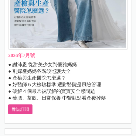
2026年7月號
● 謝沛恩 從甜美少女到優雅媽媽
● 剖婦產媽媽各階段照護大全
● 產檢與生產醫院怎麼選？
● 好醫師５大檢驗標準 選對醫院是風險管理
● 破解４個最常被誤解的寶寶安全感問題
● 藥膳、茶飲、日常保養 中醫觀點看產後掉髮
雜誌訂閱