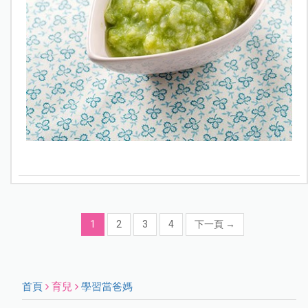
1
2
3
4
下一頁
→
首頁
育兒
學習當爸媽