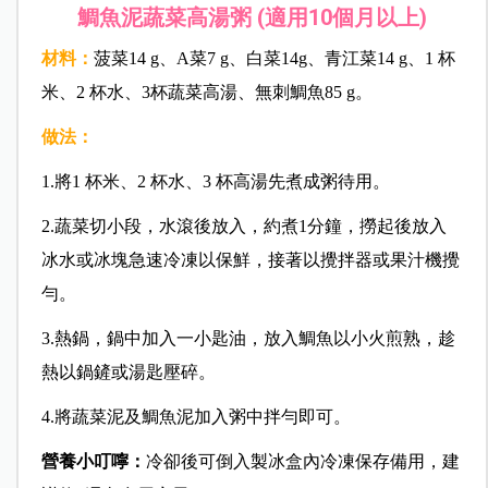
鯛魚泥蔬菜高湯粥 (適用10個月以上)
材料：
菠菜14 g、A菜7 g、白菜14g、青江菜14 g、1 杯
米、2 杯水、3杯蔬菜高湯、無刺鯛魚85 g。
做法：
1.將1 杯米、2 杯水、3 杯高湯先煮成粥待用。
2.蔬菜切小段，水滾後放入，約煮1分鐘，撈起後放入
冰水或冰塊急速冷凍以保鮮，接著以攪拌器或果汁機攪
勻。
3.熱鍋，鍋中加入一小匙油，放入鯛魚以小火煎熟，趁
熱以鍋鏟或湯匙壓碎。
4.將蔬菜泥及鯛魚泥加入粥中拌勻即可。
營養小叮嚀：
冷卻後可倒入製冰盒內冷凍保存備用，建