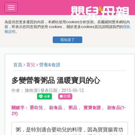
Toggle
navigation
為提供您更多優質的內容，本網站使用cookies分析技術。若繼續閱覽本網站內
容，即表示您同意我們使用 cookies， 關於更多cookies資訊請閱讀我們的
隱私
權說明
。
我知道了
首頁
育兒
營養&食譜
多變營養粥品 溫暖寶貝的心
作者： 陳映潔 | 發表日期：2015-06-12
收藏
關鍵字：
嬰幼兒
、
副食品
、
粥品
、
寶寶食譜
、
副食品(1-
2Y)
粥，是特別適合嬰幼兒的料理，因為寶寶腸胃功