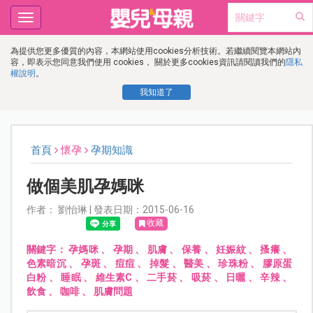
Toggle
navigation
為提供您更多優質的內容，本網站使用cookies分析技術。若繼續閱覽本網站內
容，即表示您同意我們使用 cookies， 關於更多cookies資訊請閱讀我們的
隱私
權說明
。
我知道了
首頁
懷孕
孕期知識
做個美肌孕媽咪
作者： 劉怡琳 | 發表日期：2015-06-16
收藏
關鍵字：
孕媽咪
、
孕期
、
肌膚
、
保養
、
妊娠紋
、
搔癢
、
色素暗沉
、
孕斑
、
痘痘
、
掉髮
、
醫美
、
珍珠粉
、
膠原蛋
白粉
、
睡眠
、
維生素C
、
二手菸
、
吸菸
、
日曬
、
辛辣
、
飲食
、
咖啡
、
肌膚問題