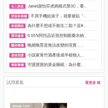
Janet謝怡芬虎媽模式禁3C，看...
名人家庭
不買手機給孩子，就要被貼「...
部落客專欄
為什麼不想或不敢生二胎？這8...
家庭關係
0.05%阿托品近視控制眼藥水納...
寶貝健康
晚婚晚育是無法改變的現實，...
醫師專欄
小說家青竹酒產後成半植物人...
產後照護
守護寶寶的黃金睡眠：為什麼...
專家專欄
試用募集
看更多