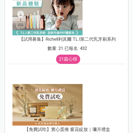
【試用募集】Richell利其爾 T.L.I第二代乳牙刷系列
數量: 21 已報名: 432
21篇心得
【免費試吃】實心蛋捲 窗花綻放｜彌月禮盒