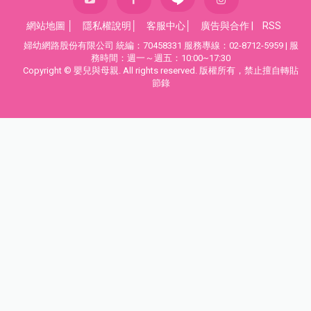
網站地圖
│
隱私權說明
│
客服中心
│
廣告與合作
|
RSS
婦幼網路股份有限公司 統編：70458331 服務專線：02-8712-5959 | 服
務時間：週一～週五：10:00~17:30
Copyright © 嬰兒與母親. All rights reserved. 版權所有，禁止擅自轉貼
節錄