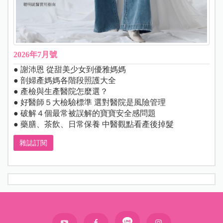
2026年7月號
● 謝沛恩 從甜美少女到優雅媽媽
● 剖婦產媽媽各階段照護大全
● 產檢與生產醫院怎麼選？
● 好醫師５大檢驗標準 選對醫院是風險管理
● 破解４個最常被誤解的寶寶安全感問題
● 藥膳、茶飲、日常保養 中醫觀點看產後掉髮
雜誌訂閱