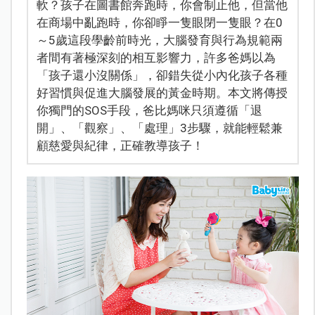
軟？孩子在圖書館奔跑時，你會制止他，但當他
在商場中亂跑時，你卻睜一隻眼閉一隻眼？在0
～5歲這段學齡前時光，大腦發育與行為規範兩
者間有著極深刻的相互影響力，許多爸媽以為
「孩子還小沒關係」，卻錯失從小內化孩子各種
好習慣與促進大腦發展的黃金時期。本文將傳授
你獨門的SOS手段，爸比媽咪只須遵循「退
開」、「觀察」、「處理」3步驟，就能輕鬆兼
顧慈愛與紀律，正確教導孩子！