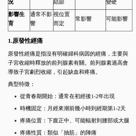
況
結節
變硬
影響生
通常不影
視位置
常影響
可能影響
育
響
而定
1.原發性經痛
原發性經痛是指沒有明確婦科病因的經痛，主要與
子宮收縮時釋放的前列腺素有關。前列腺素過高會
導致子宮劇烈收縮，引起缺血和疼痛。
典型特徵：
從青春期開始：通常在初經後1-2年出現
時機固定：月經來潮前幾小時到經期第1-2天
疼痛位置：下腹正中、可能輻射到腰部或大腿
疼痛性質：類似「抽筋」的陣痛