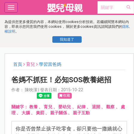
Toggle
navigation
為提供您更多優質的內容，本網站使用cookies分析技術。若繼續閱覽本網站內
容，即表示您同意我們使用 cookies， 關於更多cookies資訊請閱讀我們的
隱私
權說明
。
我知道了
首頁
育兒
學習當爸媽
爸媽不抓狂！必知SOS教養絕招
作者： 陳映潔 | 發表日期：2015-10-22
收藏
關鍵字：
教養
、
育兒
、
嬰幼兒
、
紀律
、
退開
、
觀察
、
處
理
、
大腦
、
責罰
、
親子關係
、
親子互動
你是否曾禁止孩子吃零食，卻只要他一撒嬌就心