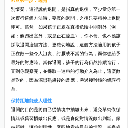
SOS
第一步：退開
別懷疑，這裡說的退開，是指真的退後，至少當你第一
次實行這個方法時，要真的退開，之後只要精神上退開
即可。當然，如果孩子正處在直接危險中則例外（例
如：他跑出室外，或是正在流血），你不會、也不應該
採取退開這個方法。更確切地說，這個方法適用於孩子
正在做一些令人沮喪、討厭或不當的行為，而你想給予
最好的對應時。當你退開，孩子的行為仍然持續進行，
直到你觀察完，並採取一連串的行動介入為止，這麼做
是對的，因為深思熟慮後的反應，勝過幾秒鐘的錯誤行
為。
保持距離能使人理性
退開的目的是將自己從情境中抽離出來，避免單純依循
情緒或舊習慣做出反應，或是倉促對情況做出判斷。保
持距離，讓你能理性、客觀地看待目前的情況。當身處