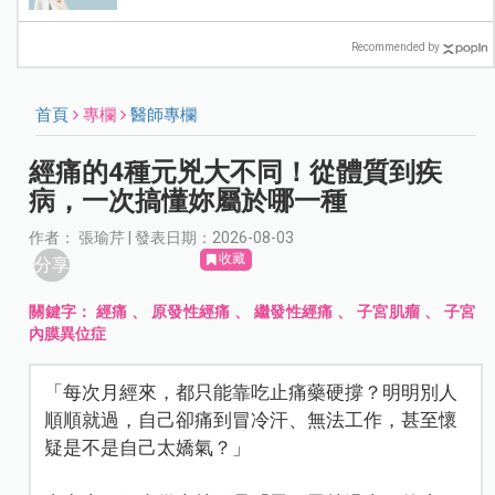
Recommended by
首頁
專欄
醫師專欄
經痛的4種元兇大不同！從體質到疾
病，一次搞懂妳屬於哪一種
作者： 張瑜芹 | 發表日期：2026-08-03
收藏
分享
關鍵字：
經痛
、
原發性經痛
、
繼發性經痛
、
子宮肌瘤
、
子宮
內膜異位症
「每次月經來，都只能靠吃止痛藥硬撐？明明別人
順順就過，自己卻痛到冒冷汗、無法工作，甚至懷
疑是不是自己太嬌氣？」