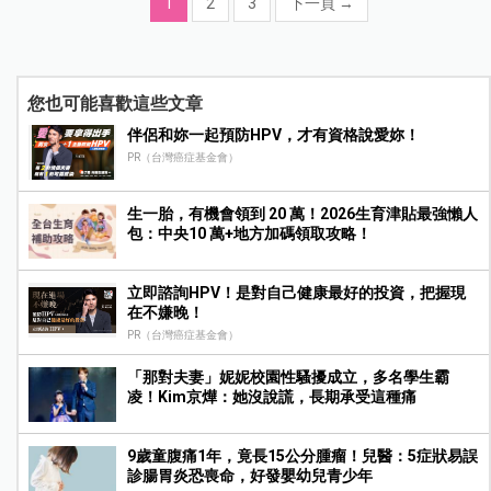
1
2
3
下一頁
→
您也可能喜歡這些文章
伴侶和妳一起預防HPV，才有資格說愛妳！
PR（台灣癌症基金會）
生一胎，有機會領到 20 萬！2026生育津貼最強懶人
包：中央10 萬+地方加碼領取攻略！
立即諮詢HPV！是對自己健康最好的投資，把握現
在不嫌晚！
PR（台灣癌症基金會）
「那對夫妻」妮妮校園性騷擾成立，多名學生霸
凌！Kim京燁：她沒說謊，長期承受這種痛
9歲童腹痛1年，竟長15公分腫瘤！兒醫：5症狀易誤
診腸胃炎恐喪命，好發嬰幼兒青少年