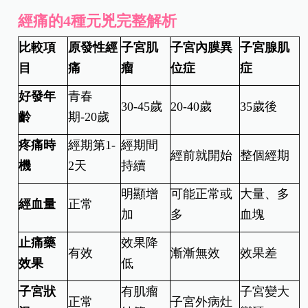
經痛的4種元兇完整解析
比較項
原發性經
子宮肌
子宮內膜異
子宮腺肌
目
痛
瘤
位症
症
好發年
青春
30-45歲
20-40歲
35歲後
齡
期-20歲
疼痛時
經期第1-
經期間
經前就開始
整個經期
機
2天
持續
明顯增
可能正常或
大量、多
經血量
正常
加
多
血塊
止痛藥
效果降
有效
漸漸無效
效果差
效果
低
子宮狀
有肌瘤
子宮變大
正常
子宮外病灶